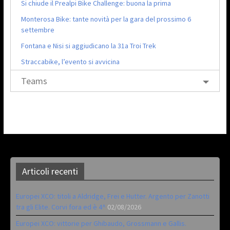
Si chiude il Prealpi Bike Challenge: buona la prima
Monterosa Bike: tante novità per la gara del prossimo 6
settembre
Fontana e Nisi si aggiudicano la 31a Troi Trek
Straccabike, l’evento si avvicina
Teams
Articoli recenti
Europei XCO: titoli a Aldridge, Frei e Hutter. Argento per Zanotti
tra gli Elite. Corvi fora ed è 4^
02/08/2026
Europei XCO: vittorie per Ghibaudo, Grossmann e Gallis.