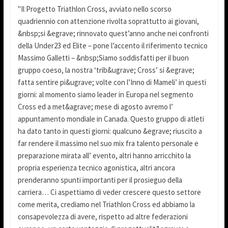
"Il Progetto Triathlon Cross, avviato nello scorso
quadriennio con attenzione rivolta soprattutto ai giovani,
&nbsp;si &egrave; rinnovato quest’anno anche nei confronti
della Under23 ed Elite – pone l’accento il riferimento tecnico
Massimo Galletti – &nbsp;Siamo soddisfatti per il buon
gruppo coeso, la nostra ‘trib&ugrave; Cross’ si &egrave;
fatta sentire pi&ugrave; volte con l’Inno di Mameli’ in questi
giorni: al momento siamo leader in Europa nel segmento
Cross ed a met&agrave; mese di agosto avremo l’
appuntamento mondiale in Canada. Questo gruppo di atleti
ha dato tanto in questi giorni: qualcuno &egrave; riuscito a
far rendere il massimo nel suo mix fra talento personale e
preparazione mirata all’ evento, altri hanno arricchito la
propria esperienza tecnico agonistica, altri ancora
prenderanno spunti importanti per il prosieguo della
carriera… Ci aspettiamo di veder crescere questo settore
come merita, crediamo nel Triathlon Cross ed abbiamo la
consapevolezza di avere, rispetto ad altre federazioni