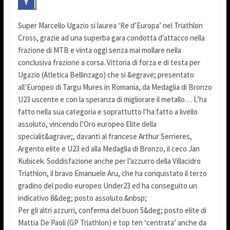
Super Marcello Ugazio si laurea ‘Re d’Europa’ nel Triathlon
Cross, grazie ad una superba gara condotta d’attacco nella
frazione di MTB e vinta oggi senza mai mollare nella
conclusiva frazione a corsa. Vittoria di forza e di testa per
Ugazio (Atletica Bellinzago) che si &egrave; presentato
all’Europeo di Targu Mures in Romania, da Medaglia di Bronzo
U23 uscente e con la speranza di migliorare il metallo… L’ha
fatto nella sua categoria e soprattutto l’ha fatto a livello
assoluto, vincendo l’Oro europeo Elite della
specialit&agrave;, davanti al francese Arthur Serrieres,
Argento elite e U23 ed alla Medaglia di Bronzo, il ceco Jan
Kubicek. Soddisfazione anche per l’azzurro della Villacidro
Triathlon, il bravo Emanuele Aru, che ha conquistato il terzo
gradino del podio europeo Under23 ed ha conseguito un
indicativo 8&deg; posto assoluto.&nbsp;
Per gli altri azzurri, conferma del buon 5&deg; posto elite di
Mattia De Paoli (GP Triathlon) e top ten ‘centrata’ anche da