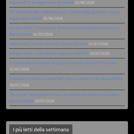
Signorelli 5^ la migliore tra gli italiani
01/08/2026
35ª Marathon Bike della Brianza: l’ultima sfida agonistica di una
leggendaria storia
01/08/2026
Europei MTB: il Team Relay firma il secondo argento azzurro a
Monteceneri
31/07/2026
Attenzione: Samara Maxwell sta per tornare
31/07/2026
Europei MTB: a Juri Zanotti l’argento nell’XCC
30/07/2026
Il 6 settembre l’esordio di Coppa Toscana della Gf Pinocchio
31/07/2026
Situazione circuiti Contest360° dopo la Gran Fondo Marradi MTB
30/07/2026
“Au revoir” Monselice in Rosa. Il campionato italiano marathon
passa a Gallio
29/07/2026
I più letti della settimana