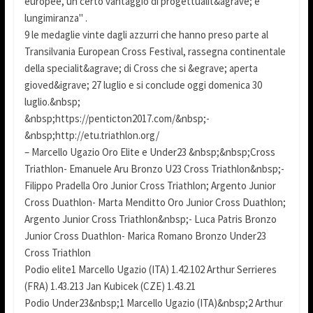
europee, un certo vantaggio di progettualit&agrave; e
lungimiranza" .
9 le medaglie vinte dagli azzurri che hanno preso parte al
Transilvania European Cross Festival, rassegna continentale
della specialit&agrave; di Cross che si &egrave; aperta
gioved&igrave; 27 luglio e si conclude oggi domenica 30
luglio.&nbsp;
&nbsp;https://penticton2017.com/&nbsp;-
&nbsp;http://etu.triathlon.org/
– Marcello Ugazio Oro Elite e Under23 &nbsp;&nbsp;Cross
Triathlon- Emanuele Aru Bronzo U23 Cross Triathlon&nbsp;-
Filippo Pradella Oro Junior Cross Triathlon; Argento Junior
Cross Duathlon- Marta Menditto Oro Junior Cross Duathlon;
Argento Junior Cross Triathlon&nbsp;- Luca Patris Bronzo
Junior Cross Duathlon- Marica Romano Bronzo Under23
Cross Triathlon
Podio elite1 Marcello Ugazio (ITA) 1.42.102 Arthur Serrieres
(FRA) 1.43.213 Jan Kubicek (CZE) 1.43.21
Podio Under23&nbsp;1 Marcello Ugazio (ITA)&nbsp;2 Arthur