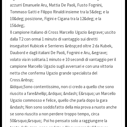
azzurri Emanuele Aru, Mattia De Paoli, Fusto Fognini,
Tommaso Gatti e Filippo Rinaldi insieme tra la 5&deg; e la
10&deg; posizione, Figini e Cigana tra la 12&deg; e la
15&deg;.
Il campione italiano di Cross Marcello Ugazio &egrave; uscito
dalla T2 con ormai 1 minuto di vantaggio sui diretti
inseguitori Kubicek e Serrieres &nbsp;ed oltre 2 da Kubek,
Daubord e dagli italiani De Paoli, Fognini e Aru, &egrave;
volato via in solitaria.1 minuto e 10 secondi di vantaggio per il
campione Marcello Ugazio sugli avversari e con una vittoria
netta che conferma Ugazio grande specialista del
Cross.&nbsp;
&ldquo;Sono contentissimo, non ci credo a quello che sono
riuscito a fare&hellip;.&rdquo; &ndash; E&rsquo; un Marcello
Ugazio commosso e felice, quello che parla dopo la gara
&ndash; Non sono soddisfatto della mia prova a nuoto anche
se sono riuscito a non perdere troppo tempo, circa
50&rsquo;&rsquo;. Poi ho pensato solo a raggiungere la