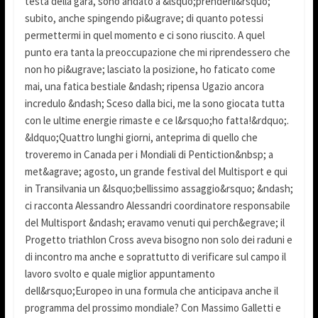
testa della gara, sono andato a &lsquo;prenderli&rsquo;
subito, anche spingendo pi&ugrave; di quanto potessi
permettermi in quel momento e ci sono riuscito. A quel
punto era tanta la preoccupazione che mi riprendessero che
non ho pi&ugrave; lasciato la posizione, ho faticato come
mai, una fatica bestiale &ndash; ripensa Ugazio ancora
incredulo &ndash; Sceso dalla bici, me la sono giocata tutta
con le ultime energie rimaste e ce l&rsquo;ho fatta!&rdquo;.
&ldquo;Quattro lunghi giorni, anteprima di quello che
troveremo in Canada per i Mondiali di Pentiction&nbsp; a
met&agrave; agosto, un grande festival del Multisport e qui
in Transilvania un &lsquo;bellissimo assaggio&rsquo; &ndash;
ci racconta Alessandro Alessandri coordinatore responsabile
del Multisport &ndash; eravamo venuti qui perch&egrave; il
Progetto triathlon Cross aveva bisogno non solo dei raduni e
di incontro ma anche e soprattutto di verificare sul campo il
lavoro svolto e quale miglior appuntamento
dell&rsquo;Europeo in una formula che anticipava anche il
programma del prossimo mondiale? Con Massimo Galletti e