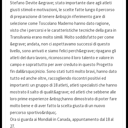
Stefano Devite &egrave; stato importante dare agli atleti
giusti stimoli e motivazioni, le scelte fatte lungo il percorso
di preparazione di tenere &nbsp;in riferimento gare di
selezione come Toscolano Maderno hanno dato ragione,
visto che i percorsi e le caratteristiche tecniche della gara in
Transilvania erano molto simili. Molto soddisfatto per come
&egrave; andata, non ci aspettavamo successi di questo
livello, sono arrivati e siamo felici perch&egrave; ripagano gli
atleti del duro lavoro, riconoscono il loro talento e valore in
campo e soprattutto per aver creduto in questo Progetto
fin dall&rsquo;inizio. Sono stati tutti molto bravi, hanno dato
tutto ed anche oltre, raccogliendo riscontri positivi ed
importanti: un gruppo di 18 atleti, atleti specialisti che hanno
mostrato il salto di qualit&agrave; ed atleti che sebbene alle
loro prime esperienze &nbsp;hanno dimostrato di poter fare
molto bene e di aver fatto la scelta giusta di un nuovo
percorso sportivo&rdquo;.
Ora si guarda ai Mondiali in Canada, appuntamento dal 18 al
27.