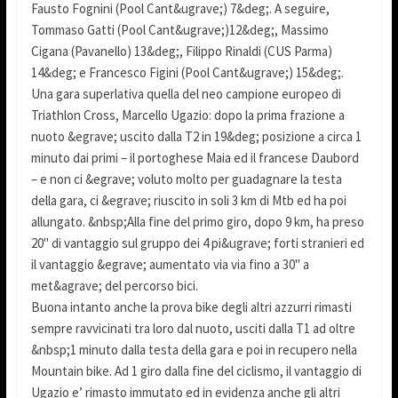
Fausto Fognini (Pool Cant&ugrave;) 7&deg;. A seguire,
Tommaso Gatti (Pool Cant&ugrave;)12&deg;, Massimo
Cigana (Pavanello) 13&deg;, Filippo Rinaldi (CUS Parma)
14&deg; e Francesco Figini (Pool Cant&ugrave;) 15&deg;.
Una gara superlativa quella del neo campione europeo di
Triathlon Cross, Marcello Ugazio: dopo la prima frazione a
nuoto &egrave; uscito dalla T2 in 19&deg; posizione a circa 1
minuto dai primi – il portoghese Maia ed il francese Daubord
– e non ci &egrave; voluto molto per guadagnare la testa
della gara, ci &egrave; riuscito in soli 3 km di Mtb ed ha poi
allungato. &nbsp;Alla fine del primo giro, dopo 9 km, ha preso
20" di vantaggio sul gruppo dei 4 pi&ugrave; forti stranieri ed
il vantaggio &egrave; aumentato via via fino a 30" a
met&agrave; del percorso bici.
Buona intanto anche la prova bike degli altri azzurri rimasti
sempre ravvicinati tra loro dal nuoto, usciti dalla T1 ad oltre
&nbsp;1 minuto dalla testa della gara e poi in recupero nella
Mountain bike. Ad 1 giro dalla fine del ciclismo, il vantaggio di
Ugazio e’ rimasto immutato ed in evidenza anche gli altri