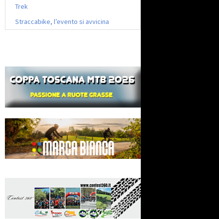
Trek
Straccabike, l’evento si avvicina