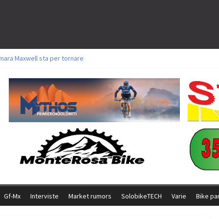
mara Maxwell sta per tornare
oli a Aldridge, Frei e Hutter. Argento per Zanotti tra gli Elite. Corvi fora ed 
torie per Ghibaudo, Grossmann e Gallis. Signorelli 5^ la migliore tra gli itali
ke della Brianza: l’ultima sfida agonistica di una leggendaria storia
l Team Relay firma il secondo argento azzurro a Monteceneri
Gf-Mx
Interviste
Market rumors
SolobikeTECH
Varie
Bike pa