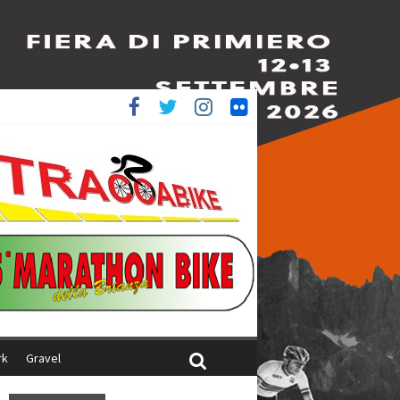
è 4^
ani
rk
Gravel