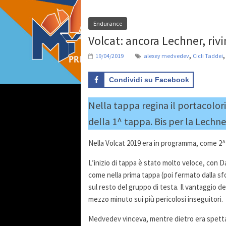
Endurance
Volcat: ancora Lechner, riv
,
19/04/2019
alexey medvedev
Cicli Taddei
Condividi su Facebook
Nella tappa regina il portacolori 
della 1^ tappa. Bis per la Lechne
Nella Volcat 2019 era in programma, come 2^ 
L’inizio di tappa è stato molto veloce, con Da
come nella prima tappa (poi fermato dalla sf
sul resto del gruppo di testa. Il vantaggio d
mezzo minuto sui più pericolosi inseguitori.
Medvedev vinceva, mentre dietro era spettac