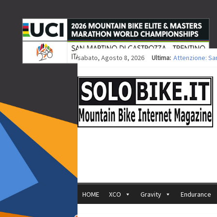
sabato, Agosto 8, 2026
Ultima:
Attenzione: Sa
Europei XCO: tit
Europei XCO: vit
35ª Marathon Bi
Europei MTB: i
HOME
XCO
Gravity
Endurance