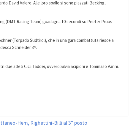
rdo David Valero. Alle loro spalle si sono piazzati Becking,
ecking (DMT Racing Team) guadagna 10 secondi su Peeter Pruus
echner (Torpado Sudtirol), che in una gara combattuta riesce a
tedesca Schneider 3^.
tri due atleti Cicli Taddei, ovvero Silvia Scipioni e Tommaso Vanni.
Cattaneo-Hem, Righettini-Billi al 3° posto