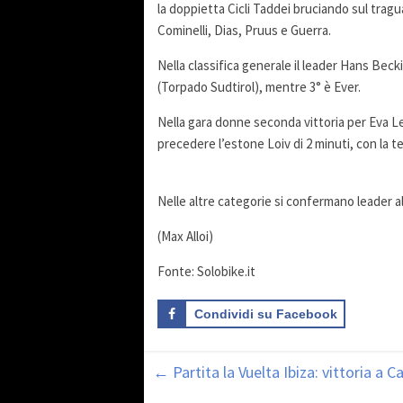
la doppietta Cicli Taddei bruciando sul tragua
Cominelli, Dias, Pruus e Guerra.
Nella classifica generale il leader Hans B
(Torpado Sudtirol), mentre 3° è Ever.
Nella gara donne seconda vittoria per Eva L
precedere l’estone Loiv di 2 minuti, con la 
Nelle altre categorie si confermano leader al
(Max Alloi)
Fonte: Solobike.it
Condividi su Facebook
←
Partita la Vuelta Ibiza: vittoria a 