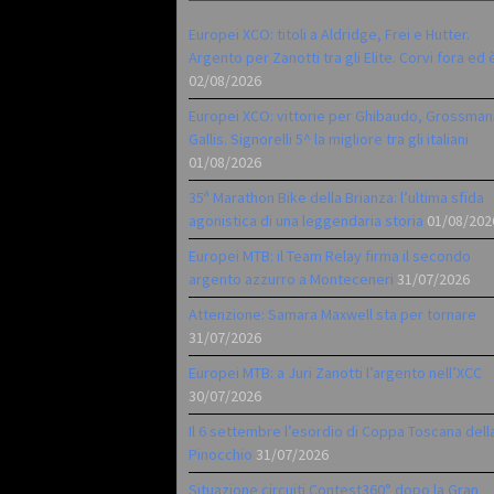
Europei XCO: titoli a Aldridge, Frei e Hutter.
Argento per Zanotti tra gli Elite. Corvi fora ed 
02/08/2026
Europei XCO: vittorie per Ghibaudo, Grossman
Gallis. Signorelli 5^ la migliore tra gli italiani
01/08/2026
35ª Marathon Bike della Brianza: l’ultima sfida
agonistica di una leggendaria storia
01/08/202
Europei MTB: il Team Relay firma il secondo
argento azzurro a Monteceneri
31/07/2026
Attenzione: Samara Maxwell sta per tornare
31/07/2026
Europei MTB: a Juri Zanotti l’argento nell’XCC
30/07/2026
Il 6 settembre l’esordio di Coppa Toscana dell
Pinocchio
31/07/2026
Situazione circuiti Contest360° dopo la Gran