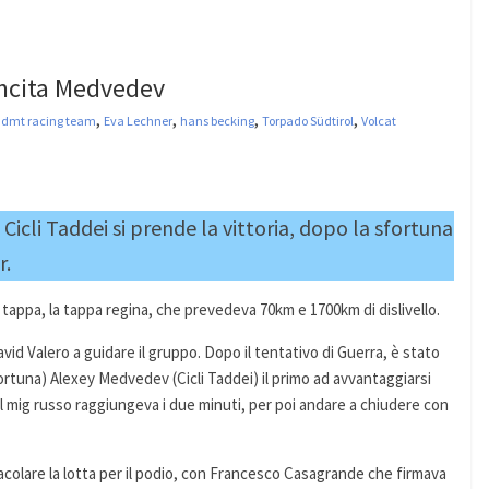
incita Medvedev
,
,
,
,
,
dmt racing team
Eva Lechner
hans becking
Torpado Südtirol
Volcat
Cicli Taddei si prende la vittoria, dopo la sfortuna
r.
tappa, la tappa regina, che prevedeva 70km e 1700km di dislivello.
vid Valero a guidare il gruppo. Dopo il tentativo di Guerra, è stato
ortuna) Alexey Medvedev (Cicli Taddei) il primo ad avvantaggiarsi
el mig russo raggiungeva i due minuti, per poi andare a chiudere con
olare la lotta per il podio, con Francesco Casagrande che firmava