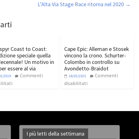
L’Alta Via Stage Race ritorna nel 2020
→
arti
spyr Coast to Coast:
Cape Epic: Alleman e Stosek
dizione speciale quella
vincono la crono. Schurter-
decennale! Un motivo in
Colombo in controllo su
per essere al via
Avondetto-Braidot
Commenti
Commenti
03/2019
18/03/2025
ilitati
disabilitati
I più letti della settimana