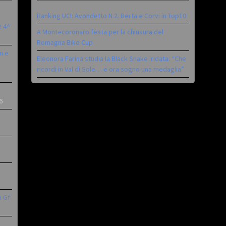
Ranking UCI: Avondetto N.2. Berta e Corvi in Top10
è 4^
A Montecoronaro festa per la chiusura del
Romagna Bike Cup
n e
Eleonora Farina studia la Black Snake iridata: “Che
ricordi in Val di Sole… e ora sogno una medaglia”
6
a Gf