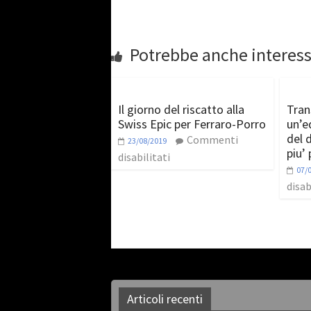
Potrebbe anche interess
Il giorno del riscatto alla
Tran
Swiss Epic per Ferraro-Porro
un’e
del 
Commenti
23/08/2019
piu’ 
disabilitati
07/
disab
Articoli recenti