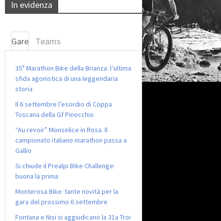
In evidenza
Gare
Teams
35ª Marathon Bike della Brianza: l’ultima
sfida agonistica di una leggendaria
storia
Il 6 settembre l’esordio di Coppa
Toscana della Gf Pinocchio
“Au revoir” Monselice in Rosa. Il
campionato italiano marathon passa a
Gallio
Si chiude il Prealpi Bike Challenge:
buona la prima
Monterosa Bike: tante novità per la
gara del prossimo 6 settembre
Fontana e Nisi si aggiudicano la 31a Troi