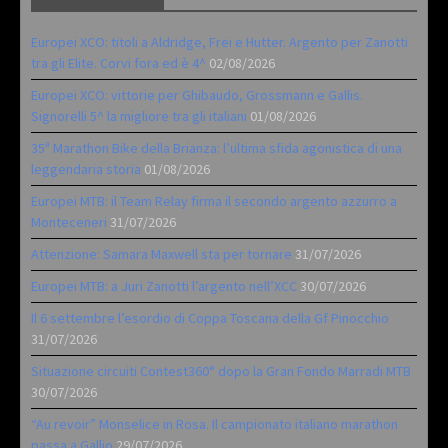
Europei XCO: titoli a Aldridge, Frei e Hutter. Argento per Zanotti
tra gli Elite. Corvi fora ed è 4^
02/08/2026
Europei XCO: vittorie per Ghibaudo, Grossmann e Gallis.
Signorelli 5^ la migliore tra gli italiani
01/08/2026
35ª Marathon Bike della Brianza: l’ultima sfida agonistica di una
leggendaria storia
01/08/2026
Europei MTB: il Team Relay firma il secondo argento azzurro a
Monteceneri
31/07/2026
Attenzione: Samara Maxwell sta per tornare
31/07/2026
Europei MTB: a Juri Zanotti l’argento nell’XCC
30/07/2026
Il 6 settembre l’esordio di Coppa Toscana della Gf Pinocchio
31/07/2026
Situazione circuiti Contest360° dopo la Gran Fondo Marradi MTB
30/07/2026
“Au revoir” Monselice in Rosa. Il campionato italiano marathon
passa a Gallio
29/07/2026