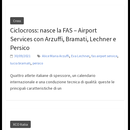
Cross
Ciclocross: nasce la FAS – Airport
Services con Arzuffi, Bramati, Lechner e
Persico
,
,
,
30/09/2021
Alice Maria Arzuffi
Eva Lechner
fas airport service
,
lucia bramati
persico
Quattro atlete italiane di spessore, un calendario
internazionale e una conduzione tecnica di qualità: queste le
principali caratteristiche di un
XCO Italia