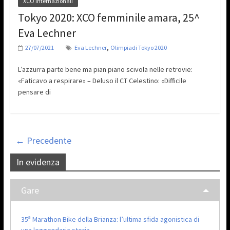
XCO Internazionali
Tokyo 2020: XCO femminile amara, 25^
Eva Lechner
,
27/07/2021
Eva Lechner
Olimpiadi Tokyo 2020
L’azzurra parte bene ma pian piano scivola nelle retrovie:
«Faticavo a respirare» – Deluso il CT Celestino: «Difficile
pensare di
← Precedente
In evidenza
Gare
35ª Marathon Bike della Brianza: l’ultima sfida agonistica di