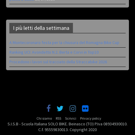
I più letti della settimana
A Montecoronaro festa per la chiusura del Romagna Bike Cup
Ranking UCI: Avondetto N.2. Berta e Corvi in Top10
Procedono i lavori sul tracciato della Straccabike 2026
Chi siamo
RSS
Scrivici
Privacy policy
S.I.S.B - Scuola Italiana SOLO BIKE. Beinasco (TO) P.Iva 08934930010.
C.f. 95559830013. Copyright 2020