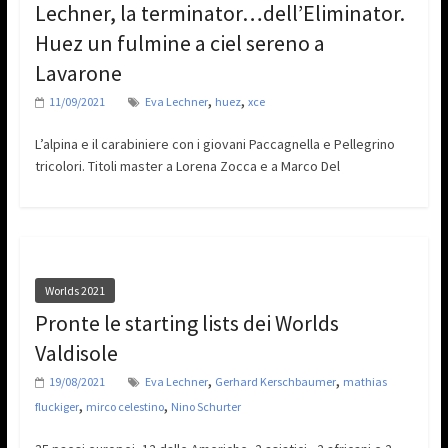
Lechner, la terminator…dell’Eliminator.
Huez un fulmine a ciel sereno a
Lavarone
,
,
11/09/2021
Eva Lechner
huez
xce
L’alpina e il carabiniere con i giovani Paccagnella e Pellegrino
tricolori. Titoli master a Lorena Zocca e a Marco Del
Worlds 2021
Pronte le starting lists dei Worlds
Valdisole
,
,
19/08/2021
Eva Lechner
Gerhard Kerschbaumer
mathias
,
,
fluckiger
mirco celestino
Nino Schurter