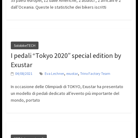
35 paesi europei, 12 dalle Americhe, 2 asiatici , 2 africani e 2
dall’Oceania. Queste le statistiche dei bikers iscritti
SolobikeTECH
I pedali “Tokyo 2020” special edition by
Exustar
,
,
04/08/2021
Eva Lechner
exustar
Trinx Factory Team
In occasione delle Olimpiadi di TOKYO, Exustar ha presentato
un modello di pedali dedicato all’evento più importante del
mondo, portato