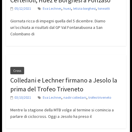
Certenoli, Huez e Borghesi a Fonzaso
,
,
,
05/12/2021
Eva Lechner
huez
letizia borghesi
toneatti
Giornata ricca di impegni quella del 5 dicembre. Diamo
un’occhiata ai risultati dal GP Val Fontanabuona a San
Colombano di
Cross
Colledani e Lechner firmano a Jesolo la
prima del Trofeo Triveneto
,
,
03/10/2021
Eva Lechner
nadir colledani
trofeo triveneto
Mentre la stagione della MTB volge al termine si comincia a
parlare di ciclocross. Oggi a Jesolo ha preso il