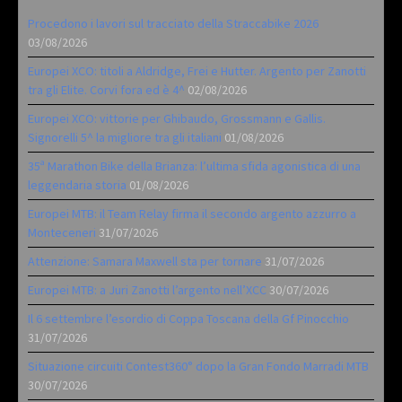
Procedono i lavori sul tracciato della Straccabike 2026
03/08/2026
Europei XCO: titoli a Aldridge, Frei e Hutter. Argento per Zanotti
tra gli Elite. Corvi fora ed è 4^
02/08/2026
Europei XCO: vittorie per Ghibaudo, Grossmann e Gallis.
Signorelli 5^ la migliore tra gli italiani
01/08/2026
35ª Marathon Bike della Brianza: l’ultima sfida agonistica di una
leggendaria storia
01/08/2026
Europei MTB: il Team Relay firma il secondo argento azzurro a
Monteceneri
31/07/2026
Attenzione: Samara Maxwell sta per tornare
31/07/2026
Europei MTB: a Juri Zanotti l’argento nell’XCC
30/07/2026
Il 6 settembre l’esordio di Coppa Toscana della Gf Pinocchio
31/07/2026
Situazione circuiti Contest360° dopo la Gran Fondo Marradi MTB
30/07/2026