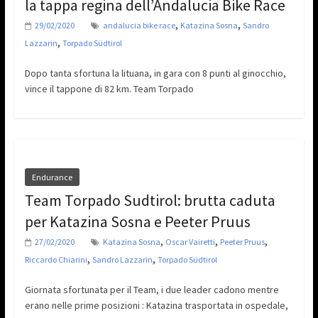
la tappa regina dell’Andalucia Bike Race
,
,
29/02/2020
andalucia bike race
Katazina Sosna
Sandro
,
Lazzarin
Torpado Südtirol
Dopo tanta sfortuna la lituana, in gara con 8 punti al ginocchio,
vince il tappone di 82 km. Team Torpado
Endurance
Team Torpado Sudtirol: brutta caduta
per Katazina Sosna e Peeter Pruus
,
,
,
27/02/2020
Katazina Sosna
Oscar Vairetti
Peeter Pruus
,
,
Riccardo Chiarini
Sandro Lazzarin
Torpado Südtirol
Giornata sfortunata per il Team, i due leader cadono mentre
erano nelle prime posizioni : Katazina trasportata in ospedale,