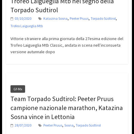
Trofeo Laigueglia Mtb nel segno della
Torpado Sudtirol
,
,
,
03/10/2020
Katazina Sosna
Peeter Pruus
Torpado Südtirol
Trofeo Laigueglia Mtb
Vittorie straniere alla prima giornata della 27esima edizione del
Trofeo Laigueglia Mtb Classic, andata in scena nell’inconsueta
versione autunnale dopo
Gf-Mx
Team Torpado Sudtirol: Peeter Pruus
campione nazionale marathon, Katazina
Sosna vince in Lettonia
,
,
28/07/2020
Peeter Pruus
Sosna
Torpado Südtirol