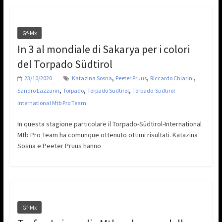
Gf-Mx
In 3 al mondiale di Sakarya per i colori
del Torpado Südtirol
,
,
,
23/10/2020
Katazina Sosna
Peeter Pruus
Riccardo Chiarini
,
,
,
Sandro Lazzarin
Torpado
Torpado Südtirol
Torpado-Südtirol-
International Mtb Pro Team
In questa stagione particolare il Torpado-Südtirol-International
Mtb Pro Team ha comunque ottenuto ottimi risultati. Katazina
Sosna e Peeter Pruus hanno
Gf-Mx