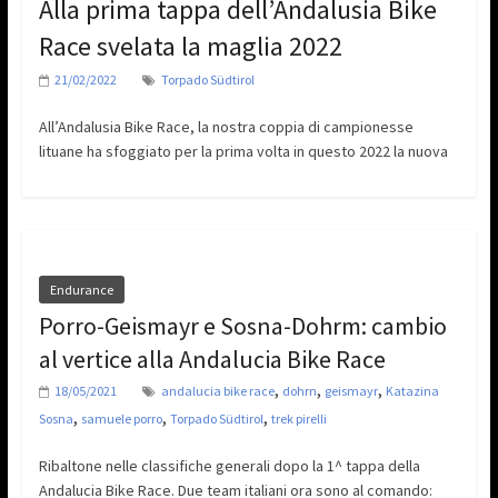
Alla prima tappa dell’Andalusia Bike
Race svelata la maglia 2022
21/02/2022
Torpado Südtirol
All’Andalusia Bike Race, la nostra coppia di campionesse
lituane ha sfoggiato per la prima volta in questo 2022 la nuova
Endurance
Porro-Geismayr e Sosna-Dohrm: cambio
al vertice alla Andalucia Bike Race
,
,
,
18/05/2021
andalucia bike race
dohrn
geismayr
Katazina
,
,
,
Sosna
samuele porro
Torpado Südtirol
trek pirelli
Ribaltone nelle classifiche generali dopo la 1^ tappa della
Andalucia Bike Race. Due team italiani ora sono al comando: