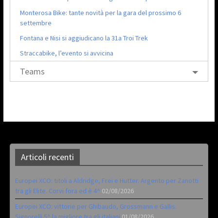
Monterosa Bike: tante novità per la gara del prossimo 6
settembre
Fontana e Nisi si aggiudicano la 31a Troi Trek
Straccabike, l’evento si avvicina
Teams
Articoli recenti
Europei XCO: titoli a Aldridge, Frei e Hutter. Argento per Zanotti
tra gli Elite. Corvi fora ed è 4^
02/08/2026
Europei XCO: vittorie per Ghibaudo, Grossmann e Gallis.
Signorelli 5^ la migliore tra gli italiani
01/08/2026