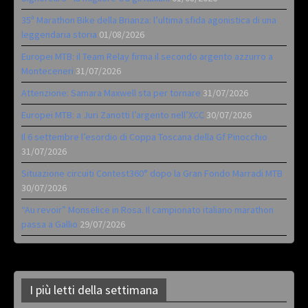
35ª Marathon Bike della Brianza: l’ultima sfida agonistica di una
leggendaria storia
01/08/2026
Europei MTB: il Team Relay firma il secondo argento azzurro a
Monteceneri
31/07/2026
Attenzione: Samara Maxwell sta per tornare
31/07/2026
Europei MTB: a Juri Zanotti l’argento nell’XCC
30/07/2026
Il 6 settembre l’esordio di Coppa Toscana della Gf Pinocchio
31/07/2026
Situazione circuiti Contest360° dopo la Gran Fondo Marradi MTB
30/07/2026
“Au revoir” Monselice in Rosa. Il campionato italiano marathon
passa a Gallio
29/07/2026
I più letti della settimana