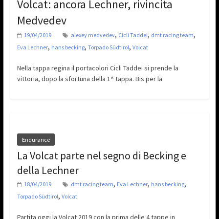
Volcat: ancora Lechner, rivincita
Medvedev
,
,
,
19/04/2019
alexey medvedev
Cicli Taddei
dmt racing team
,
,
,
Eva Lechner
hans becking
Torpado Südtirol
Volcat
Nella tappa regina il portacolori Cicli Taddei si prende la
vittoria, dopo la sfortuna della 1^ tappa. Bis per la
Endurance
La Volcat parte nel segno di Becking e
della Lechner
,
,
,
18/04/2019
dmt racing team
Eva Lechner
hans becking
,
Torpado Südtirol
Volcat
Partita oggi la Volcat 2019 con la prima delle 4 tappe in