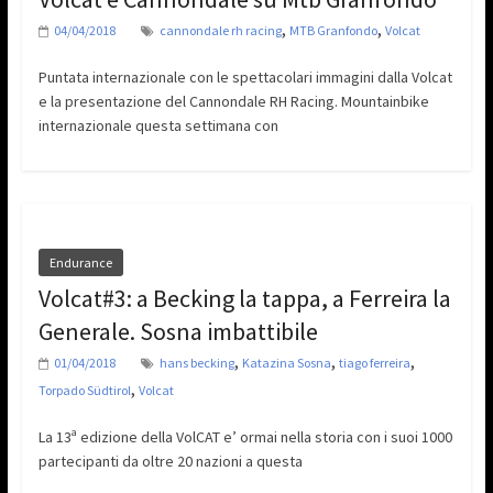
,
,
04/04/2018
cannondale rh racing
MTB Granfondo
Volcat
Puntata internazionale con le spettacolari immagini dalla Volcat
e la presentazione del Cannondale RH Racing. Mountainbike
internazionale questa settimana con
Endurance
Volcat#3: a Becking la tappa, a Ferreira la
Generale. Sosna imbattibile
,
,
,
01/04/2018
hans becking
Katazina Sosna
tiago ferreira
,
Torpado Südtirol
Volcat
La 13ª edizione della VolCAT e’ ormai nella storia con i suoi 1000
partecipanti da oltre 20 nazioni a questa