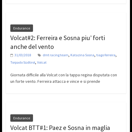
Endurance
Volcat#2: Ferreira e Sosna piu’ forti
anche del vento
,
,
,
31/03/2018
dmt racing team
Katazina Sosna
tiago ferreira
,
Torpado Südtirol
Volcat
Giornata difficile alla Volcat con la tappa regina disputata con
un forte vento. Ferreira attacca e vince e si prende
Endurance
Volcat BTT#1: Paez e Sosna in maglia