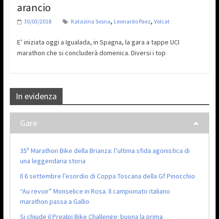
arancio
,
,
30/03/2018
Katazina Sosna
Leonardo Paez
Volcat
E’ iniziata oggi a Igualada, in Spagna, la gara a tappe UCI
marathon che si concluderà domenica. Diversi i top
In evidenza
Gare
35ª Marathon Bike della Brianza: l’ultima sfida agonistica di
una leggendaria storia
Il 6 settembre l’esordio di Coppa Toscana della Gf Pinocchio
“Au revoir” Monselice in Rosa. Il campionato italiano
marathon passa a Gallio
Si chiude il Prealpi Bike Challenge: buona la prima