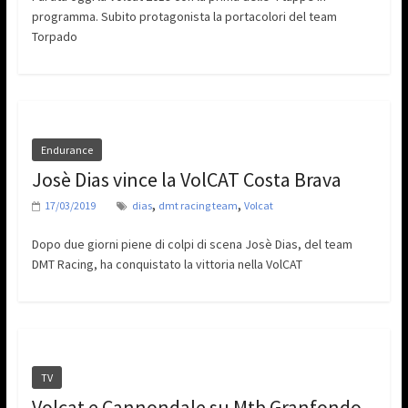
programma. Subito protagonista la portacolori del team
Torpado
Endurance
Josè Dias vince la VolCAT Costa Brava
,
,
17/03/2019
dias
dmt racing team
Volcat
Dopo due giorni piene di colpi di scena Josè Dias, del team
DMT Racing, ha conquistato la vittoria nella VolCAT
TV
Volcat e Cannondale su Mtb Granfondo