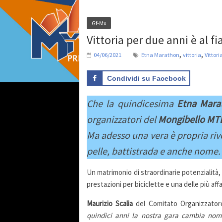
Gf-Mx
Vittoria per due anni è al f
,
,
04/06/2021
Etna Marathon
vittoria
Vittor
Condividi su Facebook
Che la quindicesima
Etna Mara
organizzatori del
Mongibello MT
Ma adesso una vera è propria riv
pelle, battistrada e anche nome. 
Un matrimonio di straordinarie potenzialità,
prestazioni per biciclette e una delle più af
Maurizio Scalia
del Comitato Organizzatore
quindici anni la nostra gara cambia nom