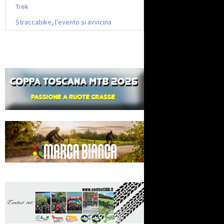
Trek
Straccabike, l’evento si avvicina