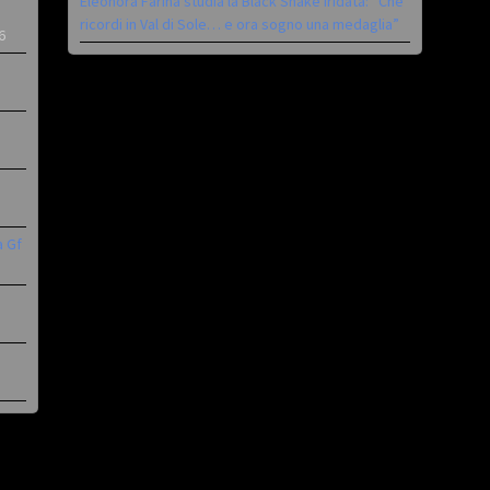
Eleonora Farina studia la Black Snake iridata: “Che
ricordi in Val di Sole… e ora sogno una medaglia”
6
a Gf