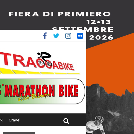
è 4^
ani
rk
Gravel