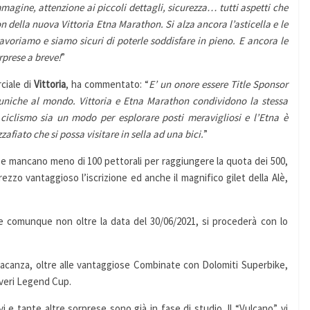
agine, attenzione ai piccoli dettagli, sicurezza… tutti aspetti che
n della nuova Vittoria Etna Marathon. Si alza ancora l’asticella e le
Lavoriamo e siamo sicuri di poterle soddisfare in pieno. E ancora le
rprese a breve!
”
ciale di
Vittoria
, ha commentato: “
E’ un onore essere Title Sponsor
ù uniche al mondo. Vittoria e Etna Marathon condividono la stessa
ciclismo sia un modo per esplorare posti meravigliosi e l’Etna è
afiato che si possa visitare in sella ad una bici.
”
e e mancano meno di 100 pettorali per raggiungere la quota dei 500,
rezzo vantaggioso l’iscrizione ed anche il magnifico gilet della Alè,
e comunque non oltre la data del 30/06/2021, si procederà con lo
 Vacanza, oltre alle vantaggiose Combinate con Dolomiti Superbike,
veri Legend Cup.
i e tante altre sorprese sono già in fase di studio. Il “Vulcano” vi