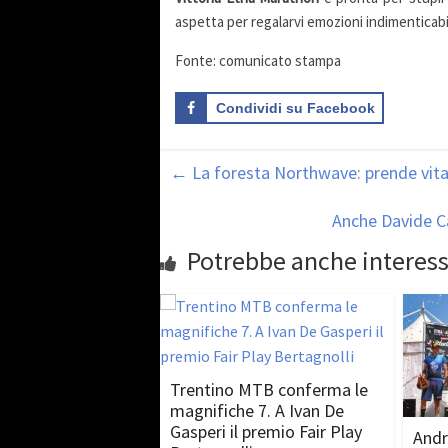
aspetta per regalarvi emozioni indimenticabil
Fonte: comunicato stampa
Condividi su Facebook
←
La foresta Northwave: prende vita
Anche Davide Ca
Potrebbe anche interess
Trentino MTB conferma le
magnifiche 7. A Ivan De
Gasperi il premio Fair Play
Andr