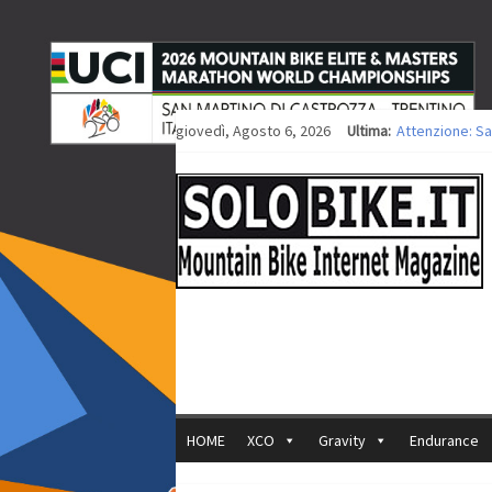
giovedì, Agosto 6, 2026
Ultima:
Attenzione: Sa
Europei XCO: ti
Europei XCO: vi
35ª Marathon Bi
Europei MTB: i
HOME
XCO
Gravity
Endurance