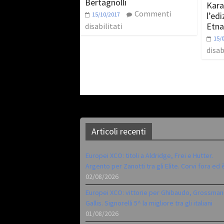
Bertagnolli
Kara
Commenti
l’ed
15/10/2017
Etna
disabilitati
15/
disab
Articoli recenti
Europei XCO: titoli a Aldridge, Frei e Hutter.
Argento per Zanotti tra gli Elite. Corvi fora ed 
02/08/2026
Europei XCO: vittorie per Ghibaudo, Grossman
Gallis. Signorelli 5^ la migliore tra gli italiani
01/08/2026