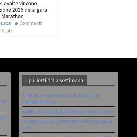
siovaite vincono
izione 2025 della gara
 Marathon
Commenti
06/2025
ilitati
I più letti della settimana
A Montecoronaro festa per la chiusura del
è 4^
Romagna Bike Cup
Ranking UCI: Avondetto N.2. Berta e Corvi in Top10
n e
Procedono i lavori sul tracciato della Straccabike
2026