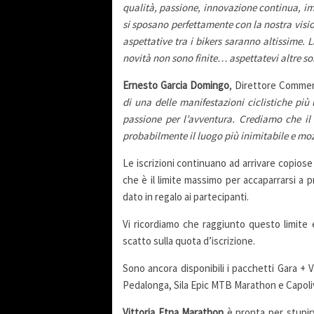
qualità, passione, innovazione continua, imm
si sposano perfettamente con la nostra visio
aspettative tra i bikers saranno altissime. 
novità non sono finite… aspettatevi altre so
Ernesto Garcia Domingo
, Direttore Commer
di una delle manifestazioni ciclistiche pi
passione per l’avventura. Crediamo che il 
probabilmente il luogo più inimitabile e mozz
Le iscrizioni continuano ad arrivare copios
che è il limite massimo per accaparrarsi a p
dato in regalo ai partecipanti.
Vi ricordiamo che raggiunto questo limite 
scatto sulla quota d’iscrizione.
Sono ancora disponibili i pacchetti Gara +
Pedalonga, Sila Epic MTB Marathon e Capoli
Vittoria Etna Marathon
è pronta per stupirv