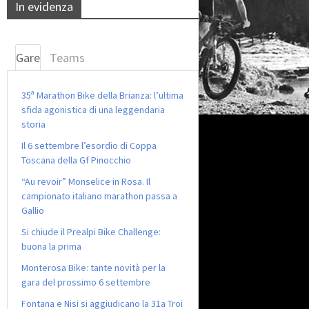
In evidenza
Gare
Teams
35ª Marathon Bike della Brianza: l’ultima
sfida agonistica di una leggendaria
storia
Il 6 settembre l’esordio di Coppa
Toscana della Gf Pinocchio
“Au revoir” Monselice in Rosa. Il
campionato italiano marathon passa a
Gallio
Si chiude il Prealpi Bike Challenge:
buona la prima
Monterosa Bike: tante novità per la
gara del prossimo 6 settembre
Fontana e Nisi si aggiudicano la 31a Troi