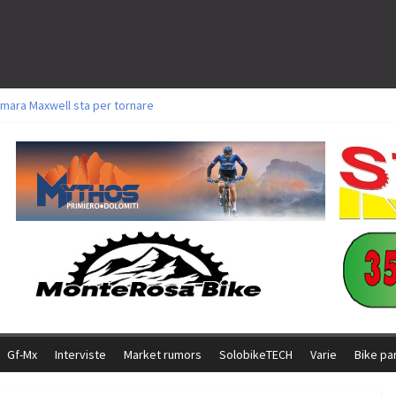
mara Maxwell sta per tornare
toli a Aldridge, Frei e Hutter. Argento per Zanotti tra gli Elite. Corvi fora ed 
ttorie per Ghibaudo, Grossmann e Gallis. Signorelli 5^ la migliore tra gli itali
ke della Brianza: l’ultima sfida agonistica di una leggendaria storia
l Team Relay firma il secondo argento azzurro a Monteceneri
Gf-Mx
Interviste
Market rumors
SolobikeTECH
Varie
Bike pa