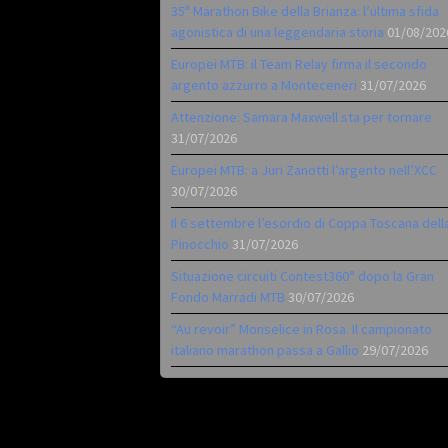
35ª Marathon Bike della Brianza: l’ultima sfida
agonistica di una leggendaria storia
01/08/202
Europei MTB: il Team Relay firma il secondo
argento azzurro a Monteceneri
31/07/2026
Attenzione: Samara Maxwell sta per tornare
31/07/2026
Europei MTB: a Juri Zanotti l’argento nell’XCC
30/07/2026
Il 6 settembre l’esordio di Coppa Toscana dell
Pinocchio
31/07/2026
Situazione circuiti Contest360° dopo la Gran
Fondo Marradi MTB
30/07/2026
“Au revoir” Monselice in Rosa. Il campionato
italiano marathon passa a Gallio
29/07/2026