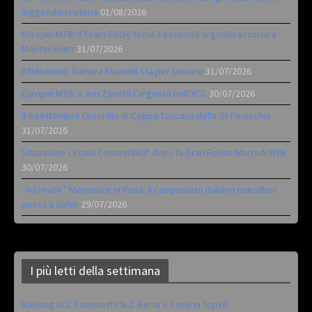
leggendaria storia
01/08/2026
Europei MTB: il Team Relay firma il secondo argento azzurro a
Monteceneri
31/07/2026
Attenzione: Samara Maxwell sta per tornare
31/07/2026
Europei MTB: a Juri Zanotti l’argento nell’XCC
30/07/2026
Il 6 settembre l’esordio di Coppa Toscana della Gf Pinocchio
31/07/2026
Situazione circuiti Contest360° dopo la Gran Fondo Marradi MTB
30/07/2026
“Au revoir” Monselice in Rosa. Il campionato italiano marathon
passa a Gallio
29/07/2026
I più letti della settimana
Ranking UCI: Avondetto N.2. Berta e Corvi in Top10