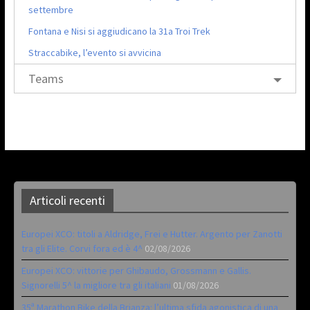
settembre
Fontana e Nisi si aggiudicano la 31a Troi Trek
Straccabike, l’evento si avvicina
Teams
Articoli recenti
Europei XCO: titoli a Aldridge, Frei e Hutter. Argento per Zanotti
tra gli Elite. Corvi fora ed è 4^
02/08/2026
Europei XCO: vittorie per Ghibaudo, Grossmann e Gallis.
Signorelli 5^ la migliore tra gli italiani
01/08/2026
35ª Marathon Bike della Brianza: l’ultima sfida agonistica di una