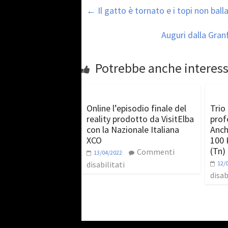
←
Il gatto è tornato e i topi non ba
Auguri dalla Gra
Potrebbe anche interess
Online l’episodio finale del
Trio 
reality prodotto da VisitElba
prof
con la Nazionale Italiana
Anch
XCO
100 
(Tn)
Commenti
13/04/2022
disabilitati
12/
disab