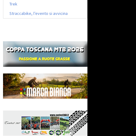
Trek
Straccabike, l’evento si avvicina