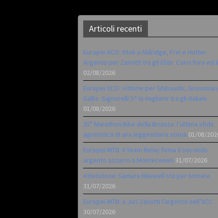
Articoli recenti
Europei XCO: titoli a Aldridge, Frei e Hutter.
Argento per Zanotti tra gli Elite. Corvi fora ed 
02/08/2026
Europei XCO: vittorie per Ghibaudo, Grossman
Gallis. Signorelli 5^ la migliore tra gli italiani
01/08/2026
35ª Marathon Bike della Brianza: l’ultima sfida
agonistica di una leggendaria storia
01/08/202
Europei MTB: il Team Relay firma il secondo
argento azzurro a Monteceneri
31/07/2026
Attenzione: Samara Maxwell sta per tornare
31/07/2026
Europei MTB: a Juri Zanotti l’argento nell’XCC
30/07/2026