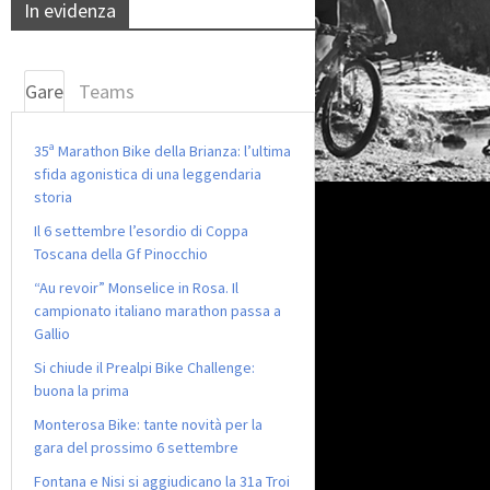
In evidenza
Gare
Teams
35ª Marathon Bike della Brianza: l’ultima
sfida agonistica di una leggendaria
storia
Il 6 settembre l’esordio di Coppa
Toscana della Gf Pinocchio
“Au revoir” Monselice in Rosa. Il
campionato italiano marathon passa a
Gallio
Si chiude il Prealpi Bike Challenge:
buona la prima
Monterosa Bike: tante novità per la
gara del prossimo 6 settembre
Fontana e Nisi si aggiudicano la 31a Troi