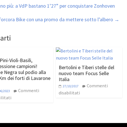
llano più: a VdP bastano 1’27” per conquistare Zonhoven
nforcora Bike con una promo da mettere sotto l’albero
→
arti
Pini-Violi-Basili,
essione campioni!
Bertolini e Tiberi stelle del
e Negra sul podio alla
nuovo team Focus Selle
Km dei forti di Lavarone
Italia
Commenti
27/10/2017
Commenti
06/2023
disabilitati
ilitati