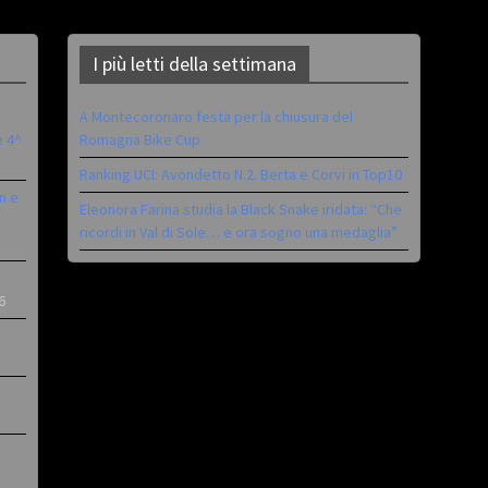
I più letti della settimana
A Montecoronaro festa per la chiusura del
è 4^
Romagna Bike Cup
Ranking UCI: Avondetto N.2. Berta e Corvi in Top10
n e
Eleonora Farina studia la Black Snake iridata: “Che
ricordi in Val di Sole… e ora sogno una medaglia”
6