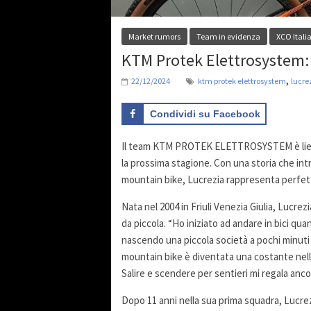
Market rumors
Team in evidenza
XCO Itali
KTM Protek Elettrosystem: 
,
22/12/2024
ktm protek elettrosystem
lucre
Condividi su Facebook
Il team KTM PROTEK ELETTROSYSTEM è lieto d
la prossima stagione. Con una storia che in
mountain bike, Lucrezia rappresenta perfetta
Nata nel 2004 in Friuli Venezia Giulia, Lucre
da piccola. “Ho iniziato ad andare in bici qu
nascendo una piccola società a pochi minuti d
mountain bike è diventata una costante nell
Salire e scendere per sentieri mi regala anc
Dopo 11 anni nella sua prima squadra, Lucrez