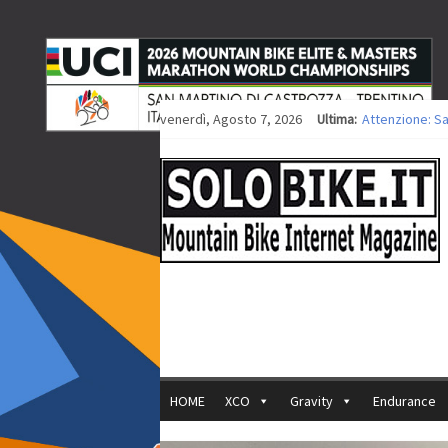
venerdì, Agosto 7, 2026
Ultima:
Attenzione: S
Europei XCO: ti
Europei XCO: vi
35ª Marathon B
Europei MTB: i
HOME
XCO
Gravity
Endurance