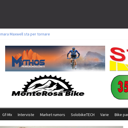
amara Maxwell sta per tornare
toli a Aldridge, Frei e Hutter. Argento per Zanotti tra gli Elite. Corvi fora ed 
ttorie per Ghibaudo, Grossmann e Gallis. Signorelli 5^ la migliore tra gli ital
ike della Brianza: l’ultima sfida agonistica di una leggendaria storia
l Team Relay firma il secondo argento azzurro a Monteceneri
Gf-Mx
Interviste
Market rumors
SolobikeTECH
Varie
Bike pa