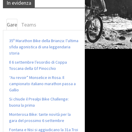
In evidenza
Gare
Teams
35ª Marathon Bike della Brianza: l’ultima
sfida agonistica di una leggendaria
storia
Il 6 settembre l’esordio di Coppa
Toscana della Gf Pinocchio
“Au revoir” Monselice in Rosa. Il
campionato italiano marathon passa a
Gallio
Si chiude il Prealpi Bike Challenge:
buona la prima
Monterosa Bike: tante novità per la
gara del prossimo 6 settembre
Fontana e Nisi si aggiudicano la 31a Troi