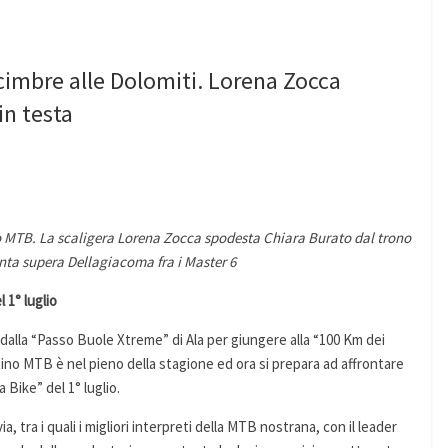
cimbre alle Dolomiti. Lorena Zocca
n testa
ino MTB. La scaligera Lorena Zocca spodesta Chiara Burato dal trono
nta supera Dellagiacoma fra i Master 6
 1° luglio
dalla “Passo Buole Xtreme” di Ala per giungere alla “100 Km dei
ino MTB è nel pieno della stagione ed ora si prepara ad affrontare
 Bike” del 1° luglio.
ia, tra i quali i migliori interpreti della MTB nostrana, con il leader