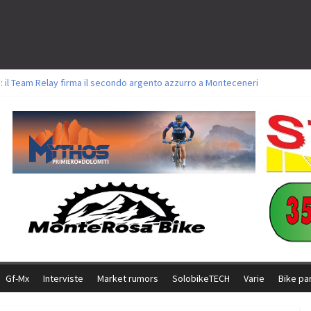
: il Team Relay firma il secondo argento azzurro a Monteceneri
lavori sul tracciato della Straccabike 2026
titoli a Aldridge, Frei e Hutter. Argento per Zanotti tra gli Elite. Corvi fora 
 vittorie per Ghibaudo, Grossmann e Gallis. Signorelli 5^ la migliore tra gli it
 Bike della Brianza: l’ultima sfida agonistica di una leggendaria storia
Gf-Mx
Interviste
Market rumors
SolobikeTECH
Varie
Bike pa