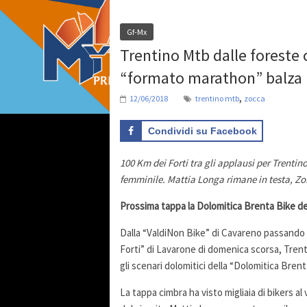
Gf-Mx
Trentino Mtb dalle foreste 
“formato marathon” balza i
,
12/06/2018
trentino mtb
zocca
Condividi su Facebook
100 Km dei Forti tra gli applausi per Trent
femminile. Mattia Longa rimane in testa, Zo
Prossima tappa la Dolomitica Brenta Bike del
Dalla “ValdiNon Bike” di Cavareno passando 
Forti” di Lavarone di domenica scorsa, Trent
gli scenari dolomitici della “Dolomitica Brenta
La tappa cimbra ha visto migliaia di bikers al v