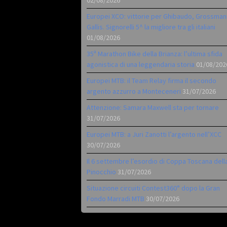
02/08/2026
Europei XCO: vittorie per Ghibaudo, Grossman
Gallis. Signorelli 5^ la migliore tra gli italiani
01/08/2026
35ª Marathon Bike della Brianza: l’ultima sfida
agonistica di una leggendaria storia
01/08/202
Europei MTB: il Team Relay firma il secondo
argento azzurro a Monteceneri
31/07/2026
Attenzione: Samara Maxwell sta per tornare
31/07/2026
Europei MTB: a Juri Zanotti l’argento nell’XCC
30/07/2026
Il 6 settembre l’esordio di Coppa Toscana dell
Pinocchio
31/07/2026
Situazione circuiti Contest360° dopo la Gran
Fondo Marradi MTB
30/07/2026