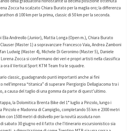
mando della graduatoria nonostante la decima posizione ottenuta
rena Zocca ha scalzato Chiara Burato per la maglia oro; la differenza
marathon di 100 km per la prima, classic di 50 km per la seconda.
oi Elia Andreollo (Junior), Mattia Longa (Open m.), Chiara Burato
ea Clauser (Master 1) a sopravanzare Francesco Vaia, Andrea Zamboni
efan Ludwig (Master 4), Michele Di Geronimo (Master 5), Daniele
rena Zocca si confermano dei veri e propri artisti nella classifica
a ora il Vertical Sport KTM Team fra le squadre.
rario classic, guadagnando punti importanti anche ai fini
o nell’impresa “titanica” di superare Piergiorgio Dellagiacoma tra i
, a causa del taglio di una gomma da parte di quest’ultimo.
appa, la Dolomitica Brenta Bike del 1° luglio a Pinzolo, lungo i
ra Pinzolo e Madonna di Campiglio, completando 55 km e 2300 metri
2 km con 1500 metri di dislivello per la novità assoluta non
i sabato 30 giugno ed il fatto che l’itinerario escursionistico sia
 esperti, a dimostrazione di come Trentino MTB sia una corsa a