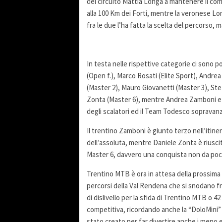
del circuito Mattia Longa a mantenere il co
alla 100 Km dei Forti, mentre la veronese Lo
fra le due l’ha fatta la scelta del percorso, 
In testa nelle rispettive categorie ci sono p
(Open f.), Marco Rosati (Elite Sport), Andr
(Master 2), Mauro Giovanetti (Master 3), St
Zonta (Master 6), mentre Andrea Zamboni e Lo
degli scalatori ed il Team Todesco sopravanz
Il trentino Zamboni è giunto terzo nell’itine
dell’assoluta, mentre Daniele Zonta è riuscit
Master 6, davvero una conquista non da poco
Trentino MTB è ora in attesa della prossima t
percorsi della Val Rendena che si snodano f
di dislivello per la sfida di Trentino MTB o 4
competitiva, ricordando anche la “DoloMini” d
stato creato per far divertire anche i meno