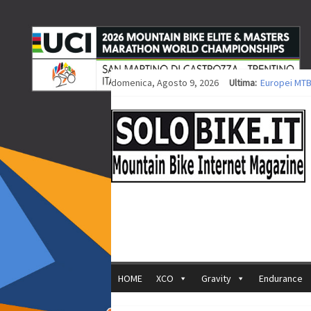
domenica, Agosto 9, 2026
Ultima:
Europei MTB
Procedono i 
Europei XCO: 
Europei XCO:
35ª Marathon
HOME
XCO
Gravity
Endurance