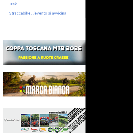
Trek
Straccabike, l’evento si avvicina