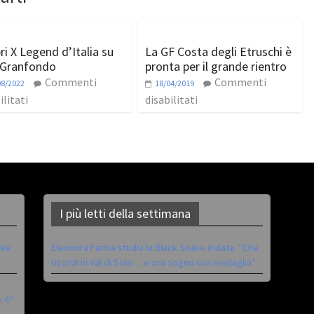
ri X Legend d’Italia su
La GF Costa degli Etruschi è
Granfondo
pronta per il grande rientro
Commenti
Commenti
08/2022
18/04/2019
ilitati
disabilitati
I più letti della settimana
ike
Eleonora Farina studia la Black Snake iridata: “Che
ricordi in Val di Sole… e ora sogno una medaglia”
è 4^