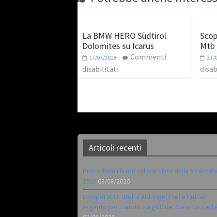
La BMW HERO Südtirol
Scop
Dolomites su Icarus
Mtb 
Commenti
17/07/2018
23/
disabilitati
disab
Articoli recenti
Procedono i lavori sul tracciato della Straccab
2026
03/08/2026
Europei XCO: titoli a Aldridge, Frei e Hutter.
Argento per Zanotti tra gli Elite. Corvi fora ed 