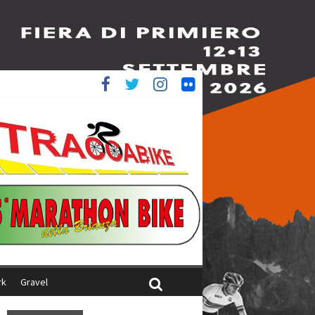
ed è 4^
aliani
rk
Gravel