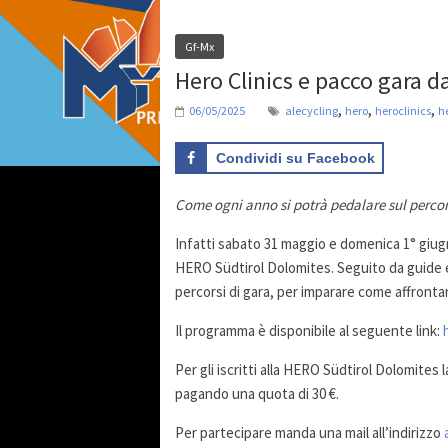
Gf-Mx
Hero Clinics e pacco gara da
,
,
,
06/05/2025
alecycling
hero
heroclinics
h
Condividi su Facebook
Come ogni anno si potrà pedalare sul percor
Infatti sabato 31 maggio e domenica 1° giugno
HERO Südtirol Dolomites. Seguito da guide espe
percorsi di gara, per imparare come affrontare
Il programma è disponibile al seguente link:
Per gli iscritti alla HERO Südtirol Dolomites l
pagando una quota di 30 €.
Per partecipare manda una mail all’indirizzo