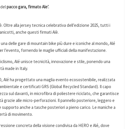
 del
pacco gara, firmato Ale’.
 Oltre alla jersey tecnica celebrativa dell’edizione 2025, tutti i
nicotti, anche questi firmati Alè.
una delle gare di mountain bike più dure e iconiche al mondo, Alé
r l’evento, fornendo le maglie ufficiali della manifestazione.
ciclismo, Alé unisce tecnicità, innovazione e stile, ponendo una
ità made in Italy.
O, Alé ha progettato una maglia evento ecosostenibile, realizzata
 ambientale e certificati GRS (Global Recycled Standard). Il capo
zza sul davanti, in microfibra di poliestere riciclato, che garantisce
 grazie alle micro-perforazioni. Il pannello posteriore, leggero e
t e supporto anche a tasche posteriori a pieno carico. Le maniche a
ibertà di movimento.
pressione concreta della visione condivisa da HERO e Alé, dove