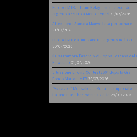
Europei MTB: il Team Relay firma il secondo
argento azzurro a Monteceneri
31/07/2026
Attenzione: Samara Maxwell sta per tornare
31/07/2026
Europei MTB: a Juri Zanotti l’argento nell’XCC
30/07/2026
Il 6 settembre l’esordio di Coppa Toscana dell
Pinocchio
31/07/2026
Situazione circuiti Contest360° dopo la Gran
Fondo Marradi MTB
30/07/2026
“Au revoir” Monselice in Rosa. Il campionato
italiano marathon passa a Gallio
29/07/2026