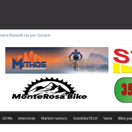
mara Maxwell sta per tornare
oli a Aldridge, Frei e Hutter. Argento per Zanotti tra gli Elite. Corvi fora ed 
torie per Ghibaudo, Grossmann e Gallis. Signorelli 5^ la migliore tra gli itali
ke della Brianza: l’ultima sfida agonistica di una leggendaria storia
l Team Relay firma il secondo argento azzurro a Monteceneri
Gf-Mx
Interviste
Market rumors
SolobikeTECH
Varie
Bike pa