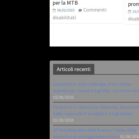
per la MTB
prom
Commenti
06/02/2020
23/
disabilitati
disab
Articoli recenti
Europei XCO: titoli a Aldridge, Frei e Hutter.
Argento per Zanotti tra gli Elite. Corvi fora ed 
02/08/2026
Europei XCO: vittorie per Ghibaudo, Grossman
Gallis. Signorelli 5^ la migliore tra gli italiani
01/08/2026
35ª Marathon Bike della Brianza: l’ultima sfida
agonistica di una leggendaria storia
01/08/202