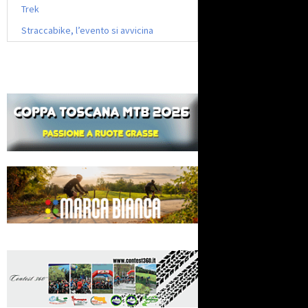
Trek
Straccabike, l’evento si avvicina