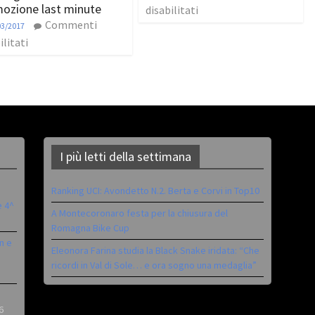
ozione last minute
disabilitati
Commenti
03/2017
ilitati
I più letti della settimana
Ranking UCI: Avondetto N.2. Berta e Corvi in Top10
è 4^
A Montecoronaro festa per la chiusura del
Romagna Bike Cup
n e
Eleonora Farina studia la Black Snake iridata: “Che
ricordi in Val di Sole… e ora sogno una medaglia”
6