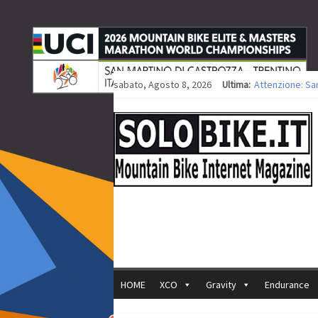
sabato, Agosto 8, 2026
Ultima:
Attenzione: Sa
Europei XCO: tit
Europei XCO: vit
35ª Marathon Bi
Europei MTB: i
HOME
XCO
Gravity
Endurance