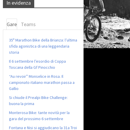
In evidenza
Gare
Teams
35ª Marathon Bike della Brianza: l’ultima
sfida agonistica di una leggendaria
storia
Il 6 settembre l’esordio di Coppa
Toscana della Gf Pinocchio
“Au revoir” Monselice in Rosa. Il
campionato italiano marathon passa a
Gallio
Si chiude il Prealpi Bike Challenge:
buona la prima
Monterosa Bike: tante novità per la
gara del prossimo 6 settembre
Fontana e Nisi si aggiudicano la 31a Troi