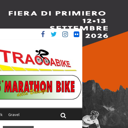
è 4^
ani
rk
Gravel