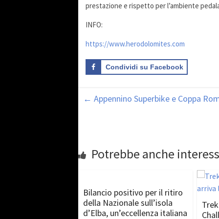
prestazione e rispetto per l’ambiente pedal
INFO:
https://www.herodolomites.com
Condividi su Facebook
←
Appennino Superbike e Coppa Roma
Potrebbe anche interess
Bilancio positivo per il ritiro
della Nazionale sull’isola
Trek
d’Elba, un’eccellenza italiana
Chall