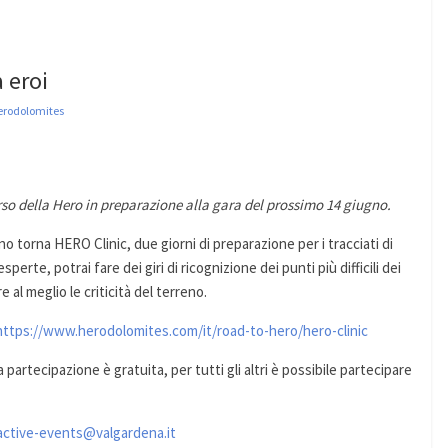
 eroi
erodolomites
so della Hero in preparazione alla gara del prossimo 14 giugno.
 torna HERO Clinic, due giorni di preparazione per i tracciati di
rte, potrai fare dei giri di ricognizione dei punti più difficili dei
 al meglio le criticità del terreno.
https://www.herodolomites.com/it/road-to-hero/hero-clinic
a partecipazione è gratuita, per tutti gli altri è possibile partecipare
active-events@valgardena.it