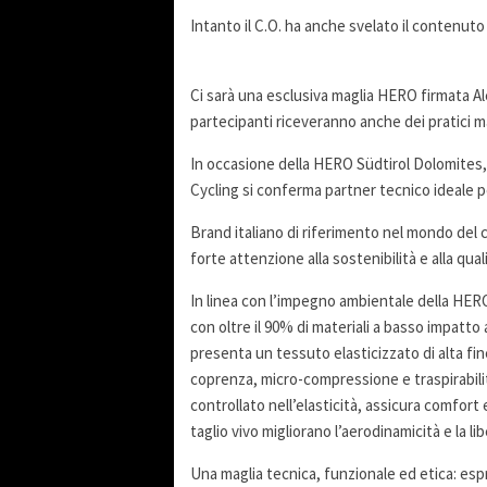
Intanto il C.O. ha anche svelato il contenuto
Ci sarà una esclusiva maglia HERO firmata Alè.
partecipanti riceveranno anche dei pratici ma
In occasione della HERO Südtirol Dolomites, 
Cycling si conferma partner tecnico ideale pe
Brand italiano di riferimento nel mondo del 
forte attenzione alla sostenibilità e alla qual
In linea con l’impegno ambientale della HER
con oltre il 90% di materiali a basso impatto
presenta un tessuto elasticizzato di alta fine
coprenza, micro-compressione e traspirabilità
controllato nell’elasticità, assicura comfor
taglio vivo migliorano l’aerodinamicità e la l
Una maglia tecnica, funzionale ed etica: es