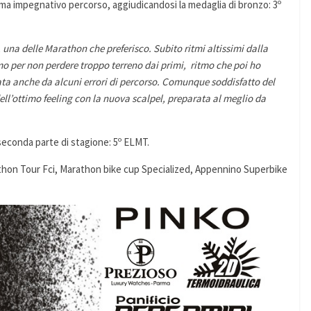
te ma impegnativo percorso, aggiudicandosi la medaglia di bronzo: 3º
na delle Marathon che preferisco. Subito ritmi altissimi dalla
mo per non perdere troppo terreno dai primi, ritmo che poi ho
ata anche da alcuni errori di percorso. Comunque soddisfatto del
dell’ottimo feeling con la nuova scalpel, preparata al meglio da
 seconda parte di stagione: 5º ELMT.
Marathon Tour Fci, Marathon bike cup Specialized, Appennino Superbike