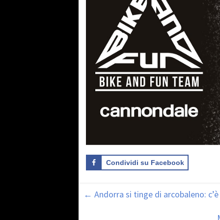
Condividi su Facebook
←
Andorra si tinge di arcobaleno: c’