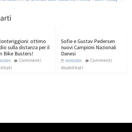
arti
onteriggioni: ottimo
Sofie e Gustav Pedersen
io sulla distanza per il
nuovi Campioni Nazionali
 Bike Busters!
Danesi
Commenti
Commenti
03/2025
30/05/2023
ilitati
disabilitati