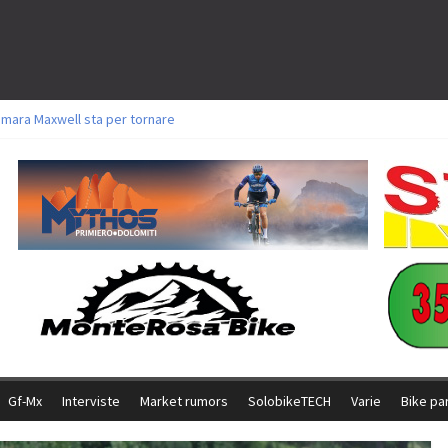
amara Maxwell sta per tornare
toli a Aldridge, Frei e Hutter. Argento per Zanotti tra gli Elite. Corvi fora ed 
ttorie per Ghibaudo, Grossmann e Gallis. Signorelli 5^ la migliore tra gli ital
ike della Brianza: l’ultima sfida agonistica di una leggendaria storia
l Team Relay firma il secondo argento azzurro a Monteceneri
Gf-Mx
Interviste
Market rumors
SolobikeTECH
Varie
Bike pa