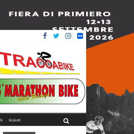
è 4^
iani
rk
Gravel