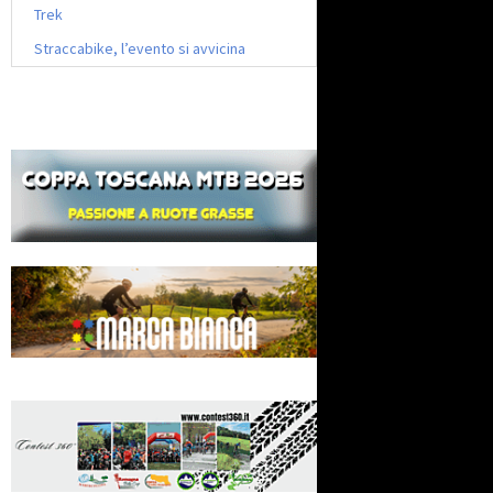
Trek
Straccabike, l’evento si avvicina