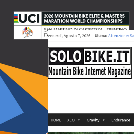
venerdì, Agosto 7, 2026
Ultima:
Attenzione: S
Europei XCO: ti
Europei XCO: vi
35ª Marathon B
Europei MTB: i
HOME
XCO
Gravity
Endurance