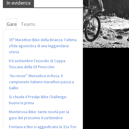
In evidenza
Gare
Teams
35ª Marathon Bike della Brianza: l’ultima
sfida agonistica di una leggendaria
storia
Il 6 settembre l’esordio di Coppa
Toscana della Gf Pinocchio
“Au revoir” Monselice in Rosa. Il
campionato italiano marathon passa a
Gallio
Si chiude il Prealpi Bike Challenge:
buona la prima
Monterosa Bike: tante novità per la
gara del prossimo 6 settembre
Fontana e Nisi si aggiudicano la 31a Troi