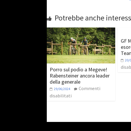
Potrebbe anche interess
GF M
esord
Team
20/
disab
Porro sul podio a Megeve!
Rabensteiner ancora leader
della generale
Commenti
29/06/2024
disabilitati