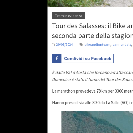
Team in evidenza
Tour des Salasses: il Bike 
seconda parte della stagio
,
29/08/2024
bikeandfunteam
cannondale
Condividi su Facebook
È dalla Val d’Aosta che tornano ad attaccare
Domenica è stato il turno del Tour des Salas
La marathon prevedeva 78 km per 3300 metri d
Hanno preso il via alle 8:30 da La Salle (AO) i 