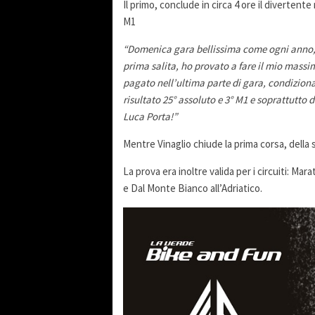
Il primo, conclude in circa 4 ore il diverten
M1
“Domenica gara bellissima come ogni anno, u
prima salita, ho provato a fare il mio massi
pagato nell’ultima parte di gara, condizion
risultato 25° assoluto e 3° M1 e soprattutto 
Luca Porta!”
Mentre Vinaglio chiude la prima corsa, della
La prova era inoltre valida per i circuiti: 
e Dal Monte Bianco all’Adriatico.