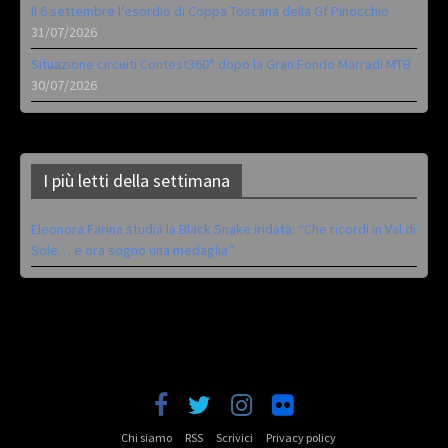
Il 6 settembre l’esordio di Coppa Toscana della Gf Pinocchio
31/07/2026
Situazione circuiti Contest360° dopo la Gran Fondo Marradi MTB
30/07/2026
I più letti della settimana
Eleonora Farina studia la Black Snake iridata: “Che ricordi in Val di
Sole… e ora sogno una medaglia”
Chi siamo
RSS
Scrivici
Privacy policy