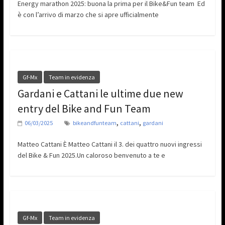
Energy marathon 2025: buona la prima per il Bike&Fun team Ed
è con l’arrivo di marzo che si apre ufficialmente
Gf-Mx
Team in evidenza
Gardani e Cattani le ultime due new
entry del Bike and Fun Team
,
,
06/03/2025
bikeandfunteam
cattani
gardani
Matteo Cattani È Matteo Cattani il 3. dei quattro nuovi ingressi
del Bike & Fun 2025.Un caloroso benvenuto a te e
Gf-Mx
Team in evidenza