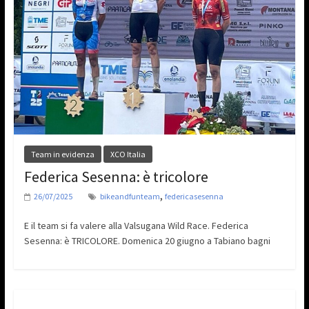
Team in evidenza
XCO Italia
Federica Sesenna: è tricolore
,
26/07/2025
bikeandfunteam
federicasesenna
E il team si fa valere alla Valsugana Wild Race. Federica
Sesenna: è TRICOLORE. Domenica 20 giugno a Tabiano bagni