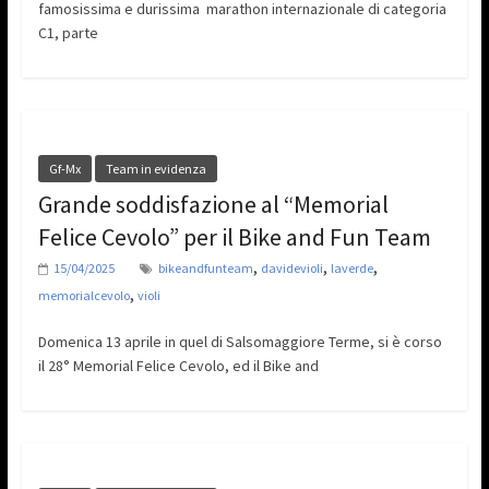
famosissima e durissima marathon internazionale di categoria
C1, parte
Gf-Mx
Team in evidenza
Grande soddisfazione al “Memorial
Felice Cevolo” per il Bike and Fun Team
,
,
,
15/04/2025
bikeandfunteam
davidevioli
laverde
,
memorialcevolo
violi
Domenica 13 aprile in quel di Salsomaggiore Terme, si è corso
il 28° Memorial Felice Cevolo, ed il Bike and