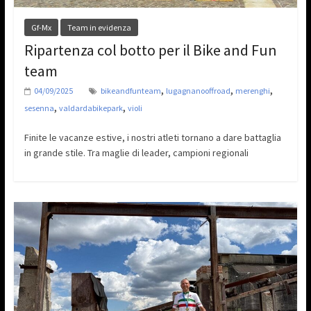
Gf-Mx
Team in evidenza
Ripartenza col botto per il Bike and Fun
team
,
,
,
04/09/2025
bikeandfunteam
lugagnanooffroad
merenghi
,
,
sesenna
valdardabikepark
violi
Finite le vacanze estive, i nostri atleti tornano a dare battaglia
in grande stile. Tra maglie di leader, campioni regionali