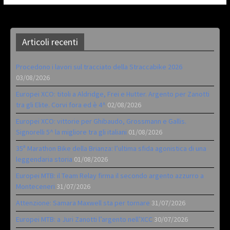
Articoli recenti
Procedono i lavori sul tracciato della Straccabike 2026
03/08/2026
Europei XCO: titoli a Aldridge, Frei e Hutter. Argento per Zanotti
tra gli Elite. Corvi fora ed è 4^
02/08/2026
Europei XCO: vittorie per Ghibaudo, Grossmann e Gallis.
Signorelli 5^ la migliore tra gli italiani
01/08/2026
35ª Marathon Bike della Brianza: l’ultima sfida agonistica di una
leggendaria storia
01/08/2026
Europei MTB: il Team Relay firma il secondo argento azzurro a
Monteceneri
31/07/2026
Attenzione: Samara Maxwell sta per tornare
31/07/2026
Europei MTB: a Juri Zanotti l’argento nell’XCC
30/07/2026