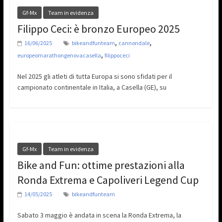
Gf-Mx
Team in evidenza
Filippo Ceci: è bronzo Europeo 2025
,
,
16/06/2025
bikeandfunteam
cannondale
,
europeomarathongenovacasella
filippoceci
Nel 2025 gli atleti di tutta Europa si sono sfidati per il
campionato continentale in Italia, a Casella (GE), su
Gf-Mx
Team in evidenza
Bike and Fun: ottime prestazioni alla
Ronda Extrema e Capoliveri Legend Cup
14/05/2025
bikeandfunteam
Sabato 3 maggio è andata in scena la Ronda Extrema, la