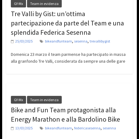
Gf-Mx
Team in evidenza
Tre Valli by Gist: un’ottima
partecipazione da parte del Team e una
splendida Federica Sesenna
,
,
25/03/2025
bikeandfunteam
sesenna
trevallibygist
Domenica 23 marzo il team parmense ha partecipato in massa
alla granfondo Tre Valli, considerata da sempre una delle gare
Gf-Mx
Team in evidenza
Bike and Fun Team protagonista alla
Energy Marathon e alla Bardolino Bike
,
,
13/03/2025
bikeandfunteam
federicasesenna
sesenna