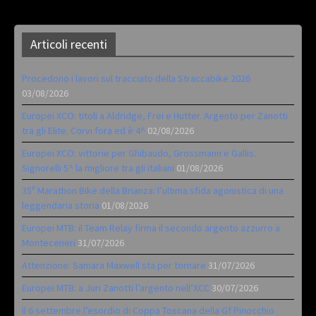
Articoli recenti
Procedono i lavori sul tracciato della Straccabike 2026
03/08/2026
Europei XCO: titoli a Aldridge, Frei e Hutter. Argento per Zanotti
tra gli Elite. Corvi fora ed è 4^
02/08/2026
Europei XCO: vittorie per Ghibaudo, Grossmann e Gallis.
Signorelli 5^ la migliore tra gli italiani
01/08/2026
35ª Marathon Bike della Brianza: l’ultima sfida agonistica di una
leggendaria storia
01/08/2026
Europei MTB: il Team Relay firma il secondo argento azzurro a
Monteceneri
31/07/2026
Attenzione: Samara Maxwell sta per tornare
31/07/2026
Europei MTB: a Juri Zanotti l’argento nell’XCC
30/07/2026
Il 6 settembre l’esordio di Coppa Toscana della Gf Pinocchio