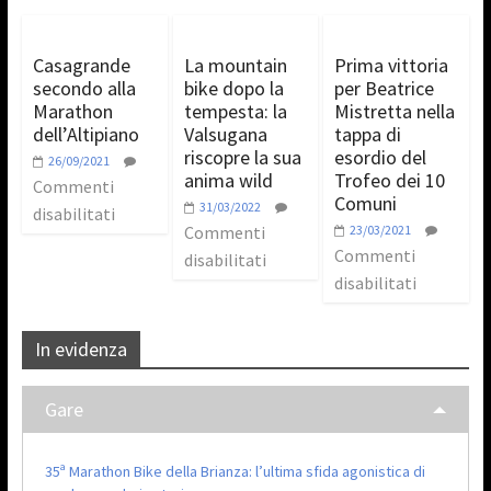
Casagrande
La mountain
Prima vittoria
secondo alla
bike dopo la
per Beatrice
Marathon
tempesta: la
Mistretta nella
dell’Altipiano
Valsugana
tappa di
riscopre la sua
esordio del
26/09/2021
anima wild
Trofeo dei 10
Commenti
Comuni
31/03/2022
disabilitati
Commenti
23/03/2021
Commenti
disabilitati
disabilitati
In evidenza
Gare
35ª Marathon Bike della Brianza: l’ultima sfida agonistica di