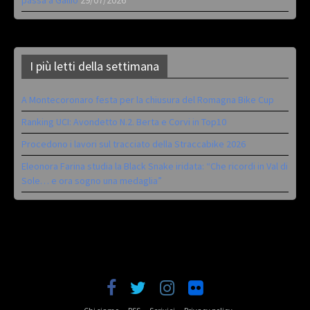
I più letti della settimana
A Montecoronaro festa per la chiusura del Romagna Bike Cup
Ranking UCI: Avondetto N.2. Berta e Corvi in Top10
Procedono i lavori sul tracciato della Straccabike 2026
Eleonora Farina studia la Black Snake iridata: “Che ricordi in Val di
Sole… e ora sogno una medaglia”