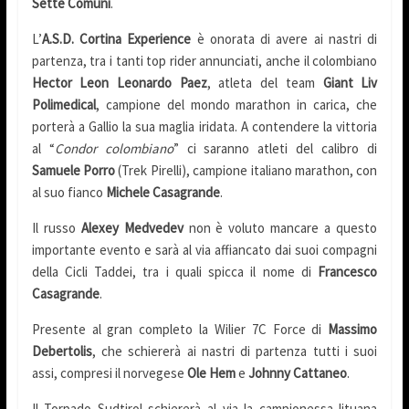
Sette Comuni
.
L’
A.S.D.
Cortina Experience
è onorata di avere ai nastri di
partenza, tra i tanti top rider annunciati, anche il colombiano
Hector Leon Leonardo Paez
, atleta del team
Giant Liv
Polimedical
, campione del mondo marathon in carica, che
porterà a Gallio la sua maglia iridata. A contendere la vittoria
al “
Condor colombiano
” ci saranno atleti del calibro di
Samuele Porro
(Trek Pirelli), campione italiano marathon, con
al suo fianco
Michele Casagrande
.
Il russo
Alexey Medvedev
non è voluto mancare a questo
importante evento e sarà al via affiancato dai suoi compagni
della Cicli Taddei, tra i quali spicca il nome di
Francesco
Casagrande
.
Presente al gran completo la Wilier 7C Force di
Massimo
Debertolis
, che schiererà ai nastri di partenza tutti i suoi
assi, compresi il norvegese
Ole Hem
e
Johnny Cattaneo
.
Il Torpado Sudtirol schiererà al via la campionessa lituana