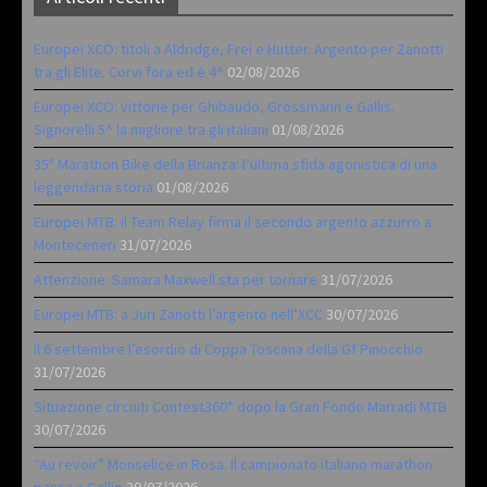
Europei XCO: titoli a Aldridge, Frei e Hutter. Argento per Zanotti
tra gli Elite. Corvi fora ed è 4^
02/08/2026
Europei XCO: vittorie per Ghibaudo, Grossmann e Gallis.
Signorelli 5^ la migliore tra gli italiani
01/08/2026
35ª Marathon Bike della Brianza: l’ultima sfida agonistica di una
leggendaria storia
01/08/2026
Europei MTB: il Team Relay firma il secondo argento azzurro a
Monteceneri
31/07/2026
Attenzione: Samara Maxwell sta per tornare
31/07/2026
Europei MTB: a Juri Zanotti l’argento nell’XCC
30/07/2026
Il 6 settembre l’esordio di Coppa Toscana della Gf Pinocchio
31/07/2026
Situazione circuiti Contest360° dopo la Gran Fondo Marradi MTB
30/07/2026
“Au revoir” Monselice in Rosa. Il campionato italiano marathon
passa a Gallio
29/07/2026