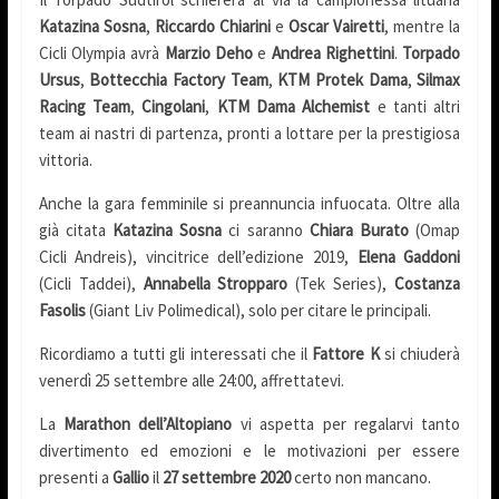
Katazina Sosna
,
Riccardo Chiarini
e
Oscar Vairetti
, mentre la
Cicli Olympia avrà
Marzio Deho
e
Andrea Righettini
.
Torpado
Ursus
,
Bottecchia Factory Team
,
KTM Protek Dama
,
Silmax
Racing Team
,
Cingolani
,
KTM Dama Alchemist
e tanti altri
team ai nastri di partenza, pronti a lottare per la prestigiosa
vittoria.
Anche la gara femminile si preannuncia infuocata. Oltre alla
già citata
Katazina Sosna
ci saranno
Chiara Burato
(Omap
Cicli Andreis), vincitrice dell’edizione 2019,
Elena Gaddoni
(Cicli Taddei),
Annabella Stropparo
(Tek Series),
Costanza
Fasolis
(Giant Liv Polimedical), solo per citare le principali.
Ricordiamo a tutti gli interessati che il
Fattore K
si chiuderà
venerdì 25 settembre alle 24:00, affrettatevi.
La
Marathon dell’Altopiano
vi aspetta per regalarvi tanto
divertimento ed emozioni e le motivazioni per essere
presenti a
Gallio
il
27 settembre 2020
certo non mancano.