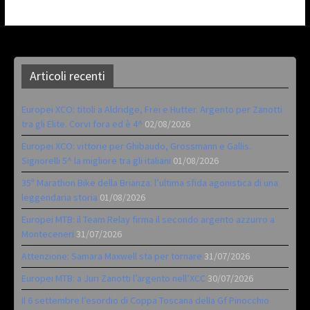
Articoli recenti
Europei XCO: titoli a Aldridge, Frei e Hutter. Argento per Zanotti
tra gli Elite. Corvi fora ed è 4^
02/08/2026
Europei XCO: vittorie per Ghibaudo, Grossmann e Gallis.
Signorelli 5^ la migliore tra gli italiani
01/08/2026
35ª Marathon Bike della Brianza: l’ultima sfida agonistica di una
leggendaria storia
01/08/2026
Europei MTB: il Team Relay firma il secondo argento azzurro a
Monteceneri
31/07/2026
Attenzione: Samara Maxwell sta per tornare
31/07/2026
Europei MTB: a Juri Zanotti l’argento nell’XCC
30/07/2026
Il 6 settembre l’esordio di Coppa Toscana della Gf Pinocchio