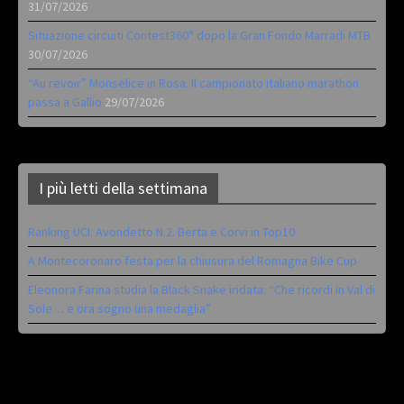
31/07/2026
Situazione circuiti Contest360° dopo la Gran Fondo Marradi MTB
30/07/2026
“Au revoir” Monselice in Rosa. Il campionato italiano marathon
passa a Gallio
29/07/2026
I più letti della settimana
Ranking UCI: Avondetto N.2. Berta e Corvi in Top10
A Montecoronaro festa per la chiusura del Romagna Bike Cup
Eleonora Farina studia la Black Snake iridata: “Che ricordi in Val di
Sole… e ora sogno una medaglia”