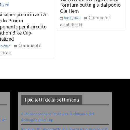
foratura butta giù dal podio
Ole Hem
i super premi in arrivo
Commenti
08/08/2020
iclo Promo
disabilitati
onents per il circuito
thon Bike Cup-
ialized
Commenti
02/2017
ilitati
I più letti della settimana
A Montecoronaro festa per la chiusura del
è 4^
Romagna Bike Cup
Ranking UCI: Avondetto N.2. Berta e Corvi in Top10