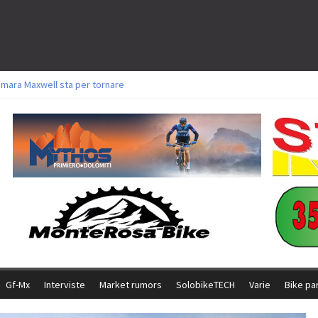
amara Maxwell sta per tornare
toli a Aldridge, Frei e Hutter. Argento per Zanotti tra gli Elite. Corvi fora ed 
ttorie per Ghibaudo, Grossmann e Gallis. Signorelli 5^ la migliore tra gli ital
ike della Brianza: l’ultima sfida agonistica di una leggendaria storia
l Team Relay firma il secondo argento azzurro a Monteceneri
Gf-Mx
Interviste
Market rumors
SolobikeTECH
Varie
Bike pa