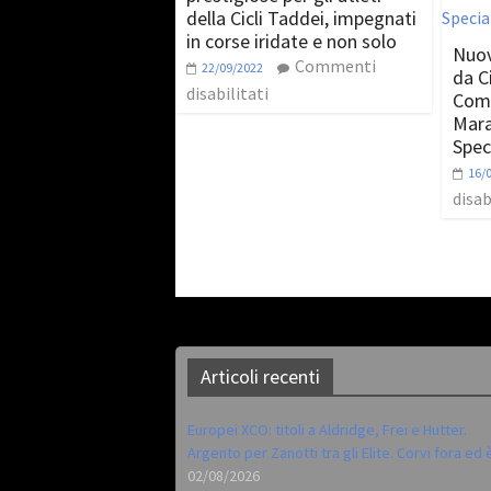
della Cicli Taddei, impegnati
in corse iridate e non solo
Nuov
Commenti
22/09/2022
da C
disabilitati
Comp
Mara
Spec
16/
disab
Articoli recenti
Europei XCO: titoli a Aldridge, Frei e Hutter.
Argento per Zanotti tra gli Elite. Corvi fora ed 
02/08/2026