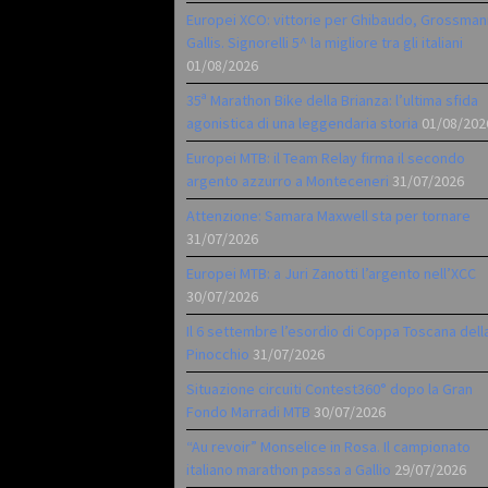
Europei XCO: vittorie per Ghibaudo, Grossman
Gallis. Signorelli 5^ la migliore tra gli italiani
01/08/2026
35ª Marathon Bike della Brianza: l’ultima sfida
agonistica di una leggendaria storia
01/08/202
Europei MTB: il Team Relay firma il secondo
argento azzurro a Monteceneri
31/07/2026
Attenzione: Samara Maxwell sta per tornare
31/07/2026
Europei MTB: a Juri Zanotti l’argento nell’XCC
30/07/2026
Il 6 settembre l’esordio di Coppa Toscana dell
Pinocchio
31/07/2026
Situazione circuiti Contest360° dopo la Gran
Fondo Marradi MTB
30/07/2026
“Au revoir” Monselice in Rosa. Il campionato
italiano marathon passa a Gallio
29/07/2026