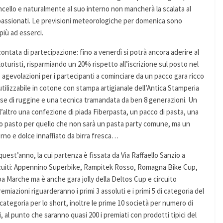
cello e naturalmente al suo interno non mancherà la scalata al
ppassionati. Le previsioni meteorologiche per domenica sono
più ad esserci.
contata di partecipazione: fino a venerdì si potrà ancora aderire al
cloturisti, risparmiando un 20% rispetto all’iscrizione sul posto nel
 agevolazioni per i partecipanti a cominciare da un pacco gara ricco
iutilizzabile in cotone con stampa artigianale dell’Antica Stamperia
ase di ruggine e una tecnica tramandata da ben 8 generazioni. Un
l’altro una confezione di piada Fiberpasta, un pacco di pasta, una
uono pasto per quello che non sarà un pasta party comune, ma un
no e dolce innaffiato da birra fresca…
est’anno, la cui partenza è fissata da Via Raffaello Sanzio a
circuiti: Appennino Superbike, Rampitek Rosso, Romagna Bike Cup,
Marche ma è anche gara jolly della Deltos Cup e circuito
emiazioni riguarderanno i primi 3 assoluti e i primi 5 di categoria del
i categoria per lo short, inoltre le prime 10 società per numero di
, al punto che saranno quasi 200 i premiati con prodotti tipici del