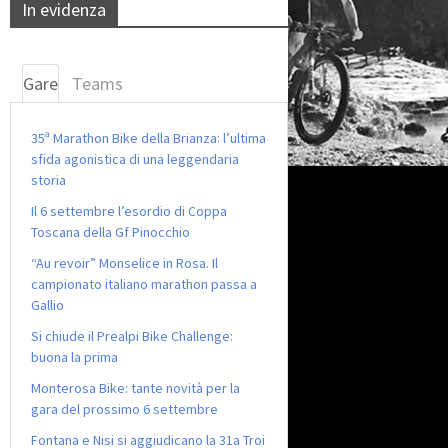
In evidenza
Gare
Teams
35ª Marathon Bike della Brianza: l’ultima
sfida agonistica di una leggendaria
storia
Il 6 settembre l’esordio di Coppa
Toscana della Gf Pinocchio
“Au revoir” Monselice in Rosa. Il
campionato italiano marathon passa a
Gallio
Si chiude il Prealpi Bike Challenge:
buona la prima
Monterosa Bike: tante novità per la
gara del prossimo 6 settembre
Fontana e Nisi si aggiudicano la 31a Troi