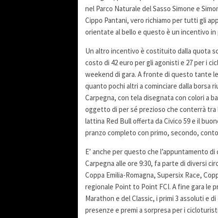
nel Parco Naturale del Sasso Simone e Simon
Cippo Pantani, vero richiamo per tutti gli a
orientate al bello e questo è un incentivo in 
Un altro incentivo è costituito dalla quota s
costo di 42 euro per gli agonisti e 27 per i ci
weekend di gara. A fronte di questo tante le
quanto pochi altri a cominciare dalla borsa r
Carpegna, con tela disegnata con colori a b
oggetto di per sé prezioso che conterrà tra 
lattina Red Bull offerta da Civico 59 e il b
pranzo completo con primo, secondo, contor
E’ anche per questo che l’appuntamento di qu
Carpegna alle ore 9:30, fa parte di diversi 
Coppa Emilia-Romagna, Supersix Race, Coppa 
regionale Point to Point FCI. A fine gara le pr
Marathon e del Classic, i primi 3 assoluti e d
presenze e premi a sorpresa per i cicloturisti