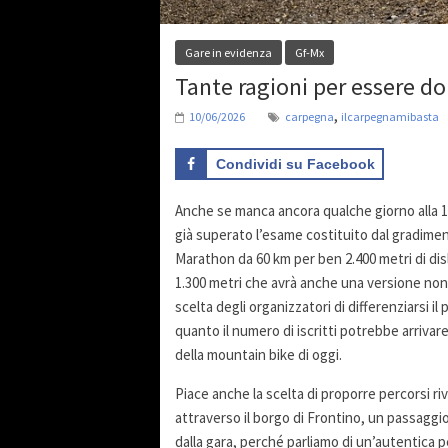
Gare in evidenza
Gf-Mx
Tante ragioni per essere 
,
10/06/2026
carpegna
ilcarpegnamibasta
Condividi su Facebook
Anche se manca ancora qualche giorno alla 
già superato l’esame costituito dal gradime
Marathon da 60 km per ben 2.400 metri di disli
1.300 metri che avrà anche una versione non 
scelta degli organizzatori di differenziarsi il
quanto il numero di iscritti potrebbe arrivar
della mountain bike di oggi.
Piace anche la scelta di proporre percorsi ri
attraverso il borgo di Frontino, un passaggi
dalla gara, perché parliamo di un’autentica p