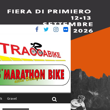
è 4^
iani
rk
Gravel