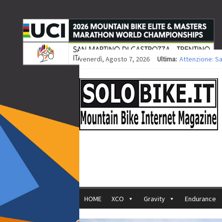
venerdì, Agosto 7, 2026
Ultima:
Attenzione: S
Europei XCO: ti
Europei XCO: vi
35ª Marathon B
Europei MTB: i
HOME
XCO
Gravity
Endurance