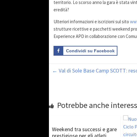
territorio. Lo scorso anno la gara è stata vin
eredità?
Ulteriori informazioni e iscrizioni sul sito
www
strutture ricettive e pacchetti weekend pr
Experience APD in collaborazione con Comu
Condividi su Facebook
←
Val di Sole Base Camp SCOTT: res
Potrebbe anche interess
Weekend tra successi e gare
prestigiose per gli atleti