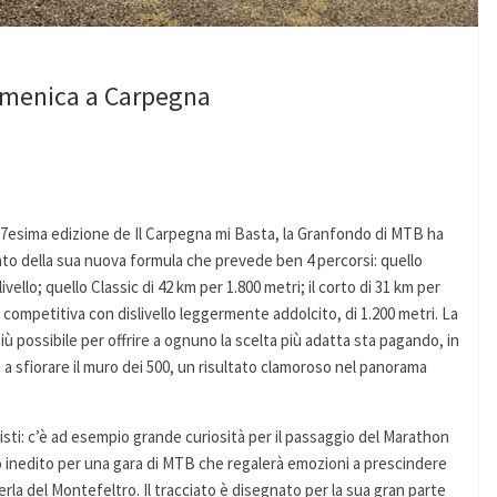
domenica a Carpegna
17esima edizione de Il Carpegna mi Basta, la Granfondo di MTB ha
nto della sua nuova formula che prevede ben 4 percorsi: quello
vello; quello Classic di 42 km per 1.800 metri; il corto di 31 km per
competitiva con dislivello leggermente addolcito, di 1.200 metri. La
 più possibile per offrire a ognuno la scelta più adatta sta pagando, in
e a sfiorare il muro dei 500, un risultato clamoroso nel panorama
visti: c’è ad esempio grande curiosità per il passaggio del Marathon
o inedito per una gara di MTB che regalerà emozioni a prescindere
erla del Montefeltro. Il tracciato è disegnato per la sua gran parte