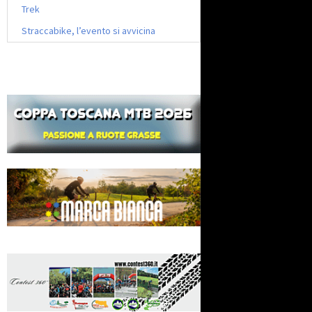
Trek
Straccabike, l’evento si avvicina