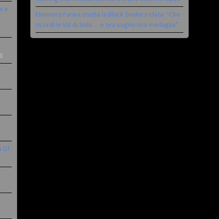
n e
Eleonora Farina studia la Black Snake iridata: “Che
ricordi in Val di Sole… e ora sogno una medaglia”
6
a Gf