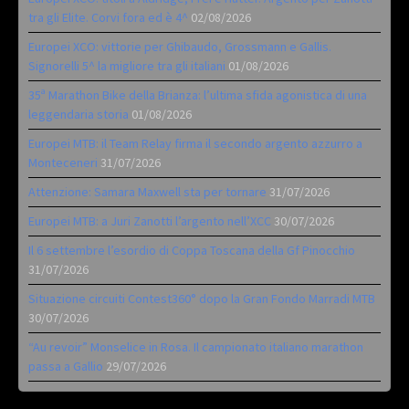
tra gli Elite. Corvi fora ed è 4^
02/08/2026
Europei XCO: vittorie per Ghibaudo, Grossmann e Gallis.
Signorelli 5^ la migliore tra gli italiani
01/08/2026
35ª Marathon Bike della Brianza: l’ultima sfida agonistica di una
leggendaria storia
01/08/2026
Europei MTB: il Team Relay firma il secondo argento azzurro a
Monteceneri
31/07/2026
Attenzione: Samara Maxwell sta per tornare
31/07/2026
Europei MTB: a Juri Zanotti l’argento nell’XCC
30/07/2026
Il 6 settembre l’esordio di Coppa Toscana della Gf Pinocchio
31/07/2026
Situazione circuiti Contest360° dopo la Gran Fondo Marradi MTB
30/07/2026
“Au revoir” Monselice in Rosa. Il campionato italiano marathon
passa a Gallio
29/07/2026