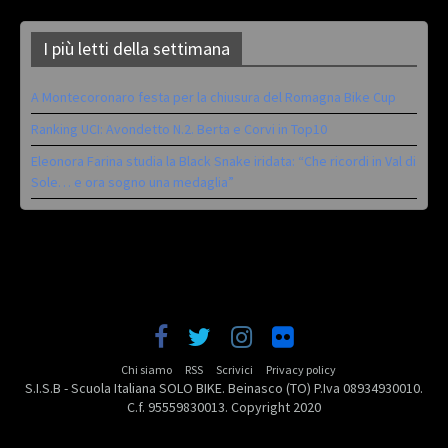
I più letti della settimana
A Montecoronaro festa per la chiusura del Romagna Bike Cup
Ranking UCI: Avondetto N.2. Berta e Corvi in Top10
Eleonora Farina studia la Black Snake iridata: “Che ricordi in Val di
Sole… e ora sogno una medaglia”
Chi siamo
RSS
Scrivici
Privacy policy
S.I.S.B - Scuola Italiana SOLO BIKE. Beinasco (TO) P.Iva 08934930010.
C.f. 95559830013. Copyright 2020