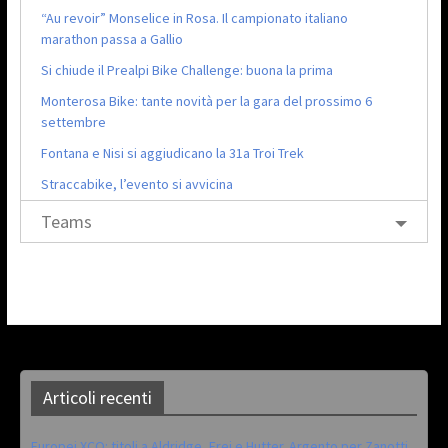
“Au revoir” Monselice in Rosa. Il campionato italiano
marathon passa a Gallio
Si chiude il Prealpi Bike Challenge: buona la prima
Monterosa Bike: tante novità per la gara del prossimo 6
settembre
Fontana e Nisi si aggiudicano la 31a Troi Trek
Straccabike, l’evento si avvicina
Teams
Articoli recenti
Europei XCO: titoli a Aldridge, Frei e Hutter. Argento per Zanotti