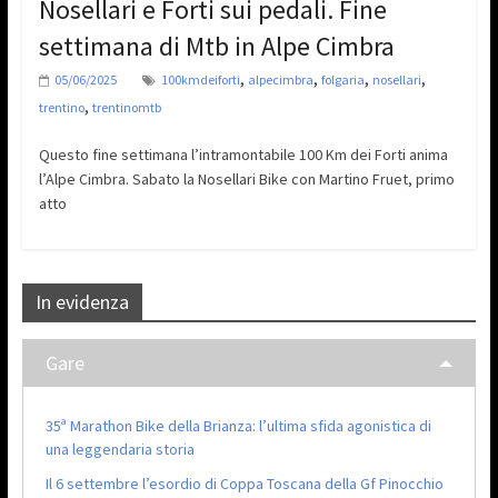
Nosellari e Forti sui pedali. Fine
settimana di Mtb in Alpe Cimbra
,
,
,
,
05/06/2025
100kmdeiforti
alpecimbra
folgaria
nosellari
,
trentino
trentinomtb
Questo fine settimana l’intramontabile 100 Km dei Forti anima
l’Alpe Cimbra. Sabato la Nosellari Bike con Martino Fruet, primo
atto
In evidenza
Gare
35ª Marathon Bike della Brianza: l’ultima sfida agonistica di
una leggendaria storia
Il 6 settembre l’esordio di Coppa Toscana della Gf Pinocchio