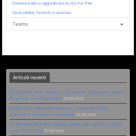
Fontana e Nisi si aggiudicano la 31a Troi Trek
Straccabike, l’evento si avvicina
Teams
Articoli recenti
Europei XCO: titoli a Aldridge, Frei e Hutter. Argento per Zanotti
tra gli Elite. Corvi fora ed è 4^
02/08/2026
Europei XCO: vittorie per Ghibaudo, Grossmann e Gallis.
Signorelli 5^ la migliore tra gli italiani
01/08/2026
35ª Marathon Bike della Brianza: l’ultima sfida agonistica di una
leggendaria storia
01/08/2026