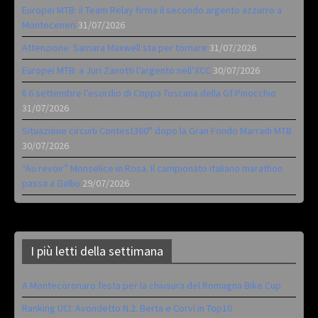
Europei MTB: il Team Relay firma il secondo argento azzurro a
Monteceneri
31/07/2026
Attenzione: Samara Maxwell sta per tornare
31/07/2026
Europei MTB: a Juri Zanotti l’argento nell’XCC
30/07/2026
Il 6 settembre l’esordio di Coppa Toscana della Gf Pinocchio
31/07/2026
Situazione circuiti Contest360° dopo la Gran Fondo Marradi MTB
30/07/2026
“Au revoir” Monselice in Rosa. Il campionato italiano marathon
passa a Gallio
29/07/2026
I più letti della settimana
A Montecoronaro festa per la chiusura del Romagna Bike Cup
Ranking UCI: Avondetto N.2. Berta e Corvi in Top10