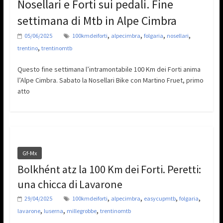
Nosellari e Forti sui pedali. Fine
settimana di Mtb in Alpe Cimbra
,
,
,
,
05/06/2025
100kmdeiforti
alpecimbra
folgaria
nosellari
,
trentino
trentinomtb
Questo fine settimana l’intramontabile 100 Km dei Forti anima
l’Alpe Cimbra. Sabato la Nosellari Bike con Martino Fruet, primo
atto
Gf-Mx
Bolkhént atz la 100 Km dei Forti. Peretti:
una chicca di Lavarone
,
,
,
,
29/04/2025
100kmdeiforti
alpecimbra
easycupmtb
folgaria
,
,
,
lavarone
luserna
millegrobbe
trentinomtb