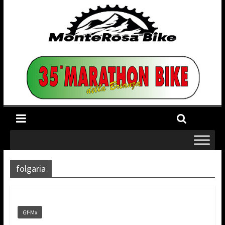
folgaria
Gf-Mx