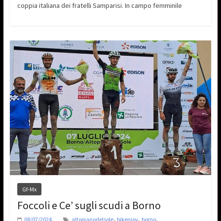
coppia italiana dei fratelli Samparisi. In campo femminile
Gf-Mx
Foccoli e Ce’ sugli scudi a Borno
,
,
,
08/07/2024
altopianodelsole
bikenjoy
borno