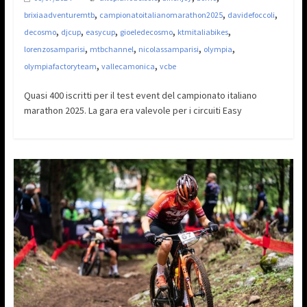
,
,
,
brixiaadventuremtb
campionatoitalianomarathon2025
davidefoccoli
,
,
,
,
,
decosmo
djcup
easycup
gioeledecosmo
ktmitaliabikes
,
,
,
,
lorenzosamparisi
mtbchannel
nicolassamparisi
olympia
,
,
olympiafactoryteam
vallecamonica
vcbe
Quasi 400 iscritti per il test event del campionato italiano
marathon 2025. La gara era valevole per i circuiti Easy