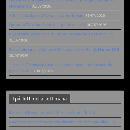
Europei MTB: il Team Relay firma il secondo argento azzurro a
Monteceneri
31/07/2026
Attenzione: Samara Maxwell sta per tornare
31/07/2026
Europei MTB: a Juri Zanotti l’argento nell’XCC
30/07/2026
Il 6 settembre l’esordio di Coppa Toscana della Gf Pinocchio
31/07/2026
Situazione circuiti Contest360° dopo la Gran Fondo Marradi MTB
30/07/2026
“Au revoir” Monselice in Rosa. Il campionato italiano marathon
passa a Gallio
29/07/2026
I più letti della settimana
Ranking UCI: Avondetto N.2. Berta e Corvi in Top10
A Montecoronaro festa per la chiusura del Romagna Bike Cup