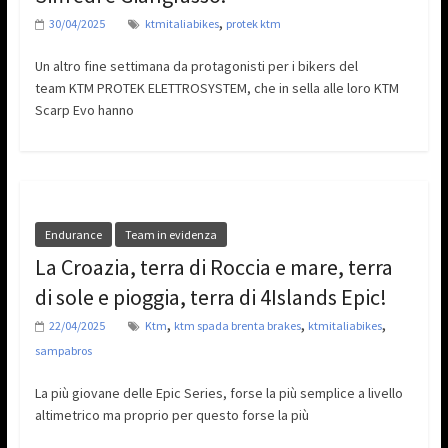
,
30/04/2025
ktmitaliabikes
protek ktm
Un altro fine settimana da protagonisti per i bikers del
team KTM PROTEK ELETTROSYSTEM, che in sella alle loro KTM
Scarp Evo hanno
Endurance
Team in evidenza
La Croazia, terra di Roccia e mare, terra
di sole e pioggia, terra di 4Islands Epic!
,
,
,
22/04/2025
Ktm
ktm spada brenta brakes
ktmitaliabikes
sampabros
La più giovane delle Epic Series, forse la più semplice a livello
altimetrico ma proprio per questo forse la più