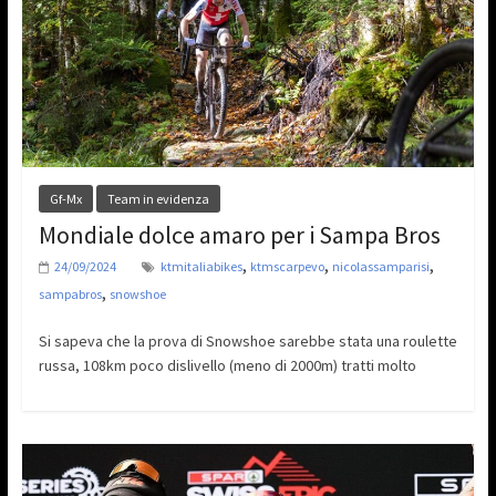
Gf-Mx
Team in evidenza
Mondiale dolce amaro per i Sampa Bros
,
,
,
24/09/2024
ktmitaliabikes
ktmscarpevo
nicolassamparisi
,
sampabros
snowshoe
Si sapeva che la prova di Snowshoe sarebbe stata una roulette
russa, 108km poco dislivello (meno di 2000m) tratti molto