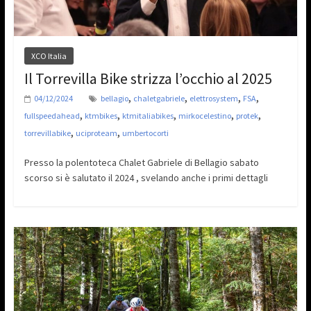
XCO Italia
Il Torrevilla Bike strizza l’occhio al 2025
,
,
,
,
04/12/2024
bellagio
chaletgabriele
elettrosystem
FSA
,
,
,
,
,
fullspeedahead
ktmbikes
ktmitaliabikes
mirkocelestino
protek
,
,
torrevillabike
uciproteam
umbertocorti
Presso la polentoteca Chalet Gabriele di Bellagio sabato
scorso si è salutato il 2024 , svelando anche i primi dettagli