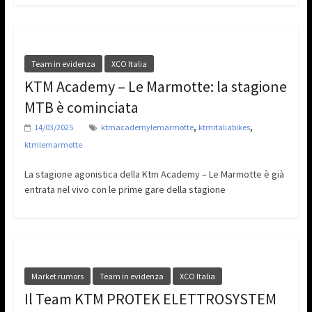
Team in evidenza
XCO Italia
KTM Academy – Le Marmotte: la stagione
MTB è cominciata
,
,
14/03/2025
ktmacademylemarmotte
ktmitaliabikes
ktmlemarmotte
La stagione agonistica della Ktm Academy – Le Marmotte è già
entrata nel vivo con le prime gare della stagione
Market rumors
Team in evidenza
XCO Italia
Il Team KTM PROTEK ELETTROSYSTEM