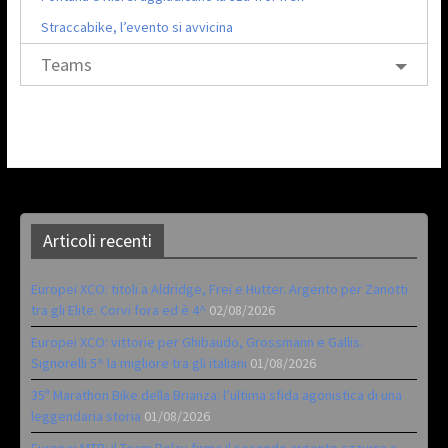
Straccabike, l’evento si avvicina
Teams
Articoli recenti
Europei XCO: titoli a Aldridge, Frei e Hutter. Argento per Zanotti
tra gli Elite. Corvi fora ed è 4^
02/08/2026
Europei XCO: vittorie per Ghibaudo, Grossmann e Gallis.
Signorelli 5^ la migliore tra gli italiani
01/08/2026
35ª Marathon Bike della Brianza: l’ultima sfida agonistica di una
leggendaria storia
01/08/2026