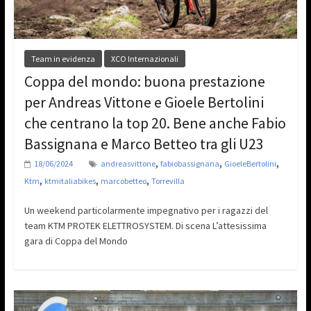
Team in evidenza
XCO Internazionali
Coppa del mondo: buona prestazione
per Andreas Vittone e Gioele Bertolini
che centrano la top 20. Bene anche Fabio
Bassignana e Marco Betteo tra gli U23
,
,
,
18/06/2024
andreasvittone
fabiobassignana
GioeleBertolini
,
,
,
Ktm
ktmitaliabikes
marcobetteo
Torrevilla
Un weekend particolarmente impegnativo per i ragazzi del
team KTM PROTEK ELETTROSYSTEM. Di scena L’attesissima
gara di Coppa del Mondo