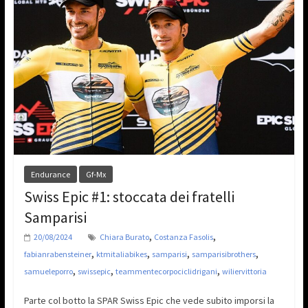
Endurance
Gf-Mx
Swiss Epic #1: stoccata dei fratelli
Samparisi
,
,
20/08/2024
Chiara Burato
Costanza Fasolis
,
,
,
,
fabianrabensteiner
ktmitaliabikes
samparisi
samparisibrothers
,
,
,
samueleporro
swissepic
teammentecorpociclidrigani
wiliervittoria
Parte col botto la SPAR Swiss Epic che vede subito imporsi la