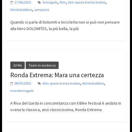
,
,
,
17/06/2025
fumagalli
Ktm
ktm spada brenta brakes
,
ktmitaliabikes
samparisi
Quando si parla di Dolomiti e bicicletta non si può non pensare
alla Hero DOLOMITES, la più bella, la più
Gf-Mx
Team in evidenza
Ronda Extrema: Mara una certezza
,
,
08/05/2025
ktm spada brenta brakes
ktmitaliabikes
marafumagalli
A Riva del Garda in concomitanza con il Bike festival è andata in
scena la classica, anzi classicissima, Ronda Extrema.