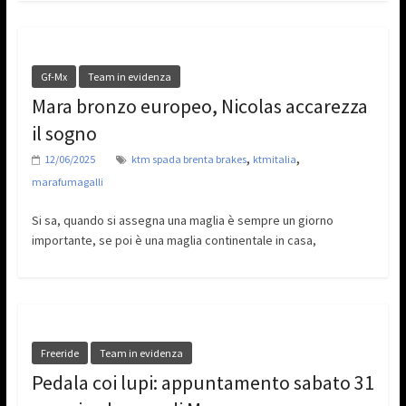
Gf-Mx
Team in evidenza
Mara bronzo europeo, Nicolas accarezza
il sogno
,
,
12/06/2025
ktm spada brenta brakes
ktmitalia
marafumagalli
Si sa, quando si assegna una maglia è sempre un giorno
importante, se poi è una maglia continentale in casa,
Freeride
Team in evidenza
Pedala coi lupi: appuntamento sabato 31