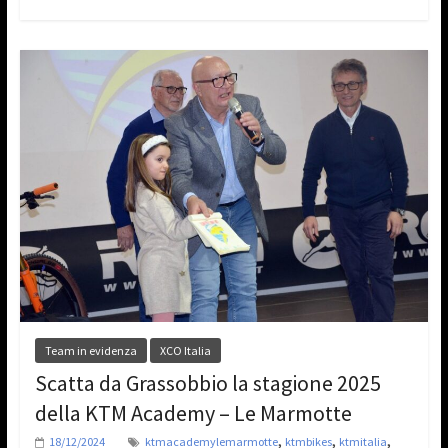
Team in evidenza
XCO Italia
Scatta da Grassobbio la stagione 2025
della KTM Academy – Le Marmotte
,
,
,
18/12/2024
ktmacademylemarmotte
ktmbikes
ktmitalia