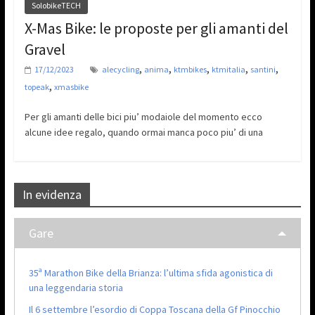
SolobikeTECH
X-Mas Bike: le proposte per gli amanti del
Gravel
,
,
,
,
,
17/12/2023
alecycling
anima
ktmbikes
ktmitalia
santini
,
topeak
xmasbike
Per gli amanti delle bici piu’ modaiole del momento ecco
alcune idee regalo, quando ormai manca poco piu’ di una
In evidenza
Gare
35ª Marathon Bike della Brianza: l’ultima sfida agonistica di
una leggendaria storia
Il 6 settembre l’esordio di Coppa Toscana della Gf Pinocchio