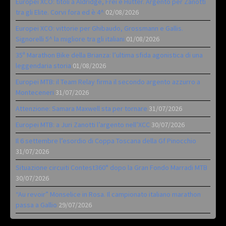
Europei XCO: titoli a Aldridge, Frei e Hutter. Argento per Zanotti
tra gli Elite. Corvi fora ed è 4^
02/08/2026
Europei XCO: vittorie per Ghibaudo, Grossmann e Gallis.
Signorelli 5^ la migliore tra gli italiani
01/08/2026
35ª Marathon Bike della Brianza: l’ultima sfida agonistica di una
leggendaria storia
01/08/2026
Europei MTB: il Team Relay firma il secondo argento azzurro a
Monteceneri
31/07/2026
Attenzione: Samara Maxwell sta per tornare
31/07/2026
Europei MTB: a Juri Zanotti l’argento nell’XCC
30/07/2026
Il 6 settembre l’esordio di Coppa Toscana della Gf Pinocchio
31/07/2026
Situazione circuiti Contest360° dopo la Gran Fondo Marradi MTB
30/07/2026
“Au revoir” Monselice in Rosa. Il campionato italiano marathon
passa a Gallio
29/07/2026