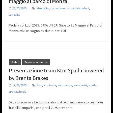
maggio al parco di Monza
,
,
,
23/05/2025
ktmitalia
parcodimonza
pedalacoilupi
tottevilla
Pedala coi Lupi 2025: DATA UNICA! Sabato 31 Maggio al Parco di
Monza: vivi un sogno su due ruote! Hai
Gf-Mx
Team in evidenza
Presentazione team Ktm Spada powered
by Brenta Brakes
,
,
,
,
,
17/02/2025
Ktm
ktmitalia
sampabros
samparisi
spada
spadawheels
Sabato scorso a Lecco si é alzato il telo sul rinnovato team dei
fratelli Samparisi, che per il 2025 presenta