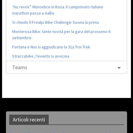
“Au revoir” Monselice in Rosa. Il campionato italiano
marathon passa a Gallio
Si chiude il Prealpi Bike Challenge: buona la prima
Monterosa Bike: tante novità per la gara del prossimo 6
settembre
Fontana e Nisi si aggiudicano la 31a Troi Trek
Straccabike, l’evento si avvicina
Teams
Articoli recenti