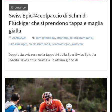
Endurance
Swiss Epic#4: colpaccio di Schmid-
Flückiger che si prendono tappa e maglia
gialla
,
,
,
23/08/2024
ktmbikesitalia
ktmitalia
lorenzosamparisi
,
,
,
lukasfluckiger
nicolassamparisi
sparswissepic
swissepic
Doppietta svizzera nella tappa #4 della Spar Swiss Epic , la
inedita Davos Chur. Grazie a un ottimo gioco di