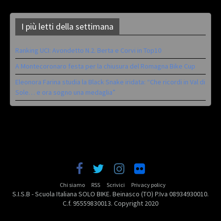
I più letti della settimana
Ranking UCI: Avondetto N.2. Berta e Corvi in Top10
A Montecoronaro festa per la chiusura del Romagna Bike Cup
Eleonora Farina studia la Black Snake iridata: “Che ricordi in Val di
Sole… e ora sogno una medaglia”
Chi siamo
RSS
Scrivici
Privacy policy
S.I.S.B - Scuola Italiana SOLO BIKE. Beinasco (TO) P.Iva 08934930010.
C.f. 95559830013. Copyright 2020