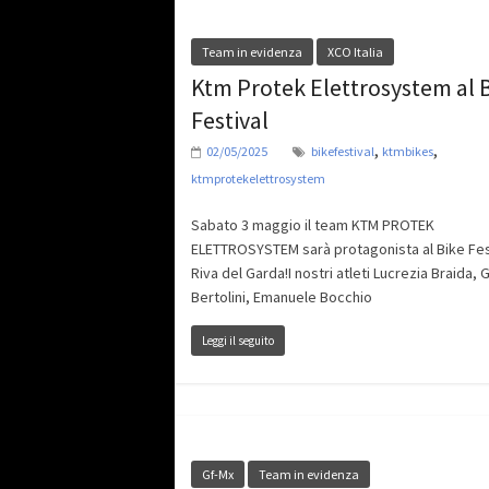
Team in evidenza
XCO Italia
Ktm Protek Elettrosystem al 
Festival
,
,
02/05/2025
bikefestival
ktmbikes
ktmprotekelettrosystem
Sabato 3 maggio il team KTM PROTEK
ELETTROSYSTEM sarà protagonista al Bike Fest
Riva del Garda!I nostri atleti Lucrezia Braida, 
Bertolini, Emanuele Bocchio
Leggi il seguito
Gf-Mx
Team in evidenza