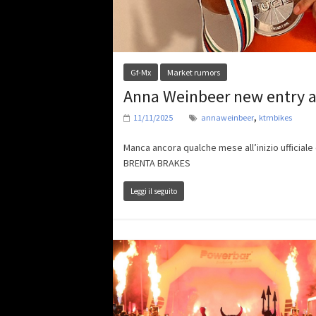
Gf-Mx
Market rumors
Anna Weinbeer new entry 
,
11/11/2025
annaweinbeer
ktmbikes
Manca ancora qualche mese all’inizio ufficia
BRENTA BRAKES
Leggi il seguito