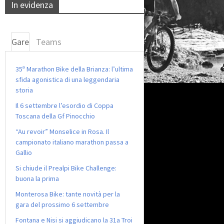
In evidenza
Gare
Teams
35ª Marathon Bike della Brianza: l’ultima
sfida agonistica di una leggendaria
storia
Il 6 settembre l’esordio di Coppa
Toscana della Gf Pinocchio
“Au revoir” Monselice in Rosa. Il
campionato italiano marathon passa a
Gallio
Si chiude il Prealpi Bike Challenge:
buona la prima
Monterosa Bike: tante novità per la
gara del prossimo 6 settembre
Fontana e Nisi si aggiudicano la 31a Troi