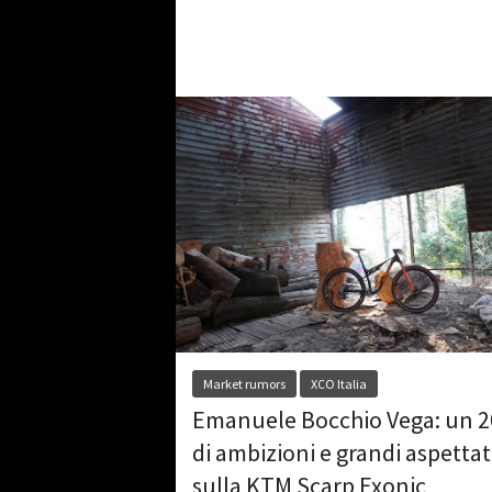
Market rumors
XCO Italia
Emanuele Bocchio Vega: un 
di ambizioni e grandi aspettat
sulla KTM Scarp Exonic