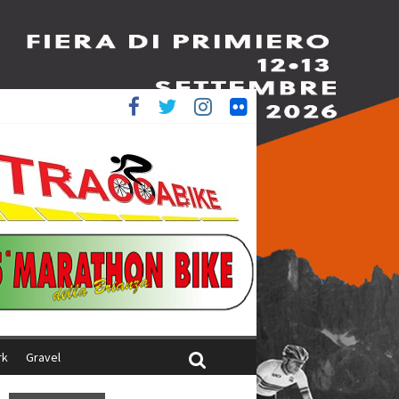
è 4^
iani
rk
Gravel