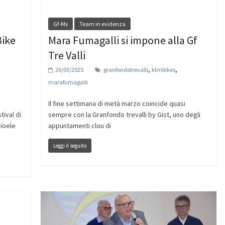
Gf-Mx
Team in evidenza
Bike
Mara Fumagalli si impone alla Gf
Tre Valli
,
,
26/03/2025
granfondotrevalli
ktmbikes
marafumagalli
Il fine settimana di metà marzo coincide quasi
ival di
sempre con la Granfondo trevalli by Gist, uno degli
Gioele
appuntamenti clou di
Leggi il seguito