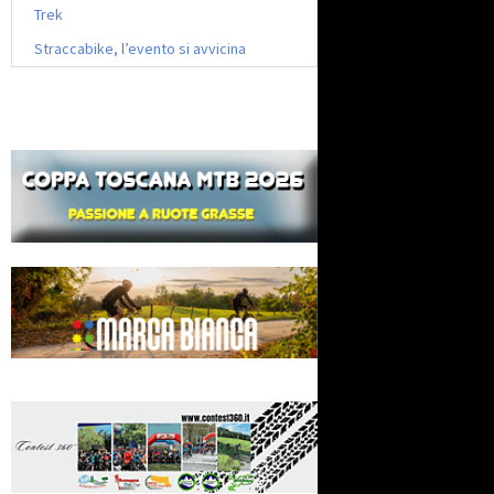
Trek
Straccabike, l’evento si avvicina