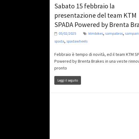
Sabato 15 febbraio la
presentazione del team KTM
SPADA Powered by Brenta Br
,
,
05/02/2025
ktmbikes
sampabros
sampari
,
spada
spadawheels
Febbraio è tempo di novità, ed il team KTM 
Powered by Brenta Brakes in una veste rinno
pronto
Leggi il seguito