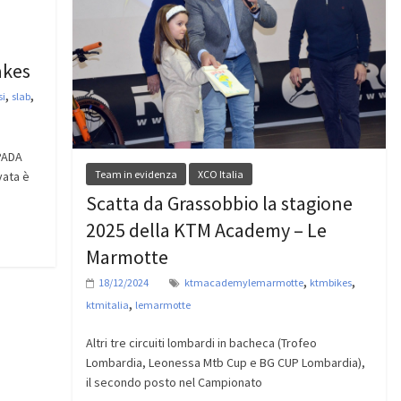
akes
,
,
si
slab
SPADA
Team in evidenza
XCO Italia
vata è
Scatta da Grassobbio la stagione
2025 della KTM Academy – Le
Marmotte
,
,
18/12/2024
ktmacademylemarmotte
ktmbikes
,
ktmitalia
lemarmotte
Altri tre circuiti lombardi in bacheca (Trofeo
Lombardia, Leonessa Mtb Cup e BG CUP Lombardia),
il secondo posto nel Campionato