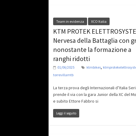
Team in evidenza
XCO Italia
KTM PROTEK ELETTROSYSTE
Nervesa della Battaglia con gr
nonostante la formazione a
ranghi ridotti
,
01/06/2025
ktmbikes
ktmprotekelettrosys
torrevillamtb
La terza prova degli Internazionali d’Italia Ser
prende il via con la gara Junior della XC del Mo
e subito Ettore Fabbro si
Leggi il seguito