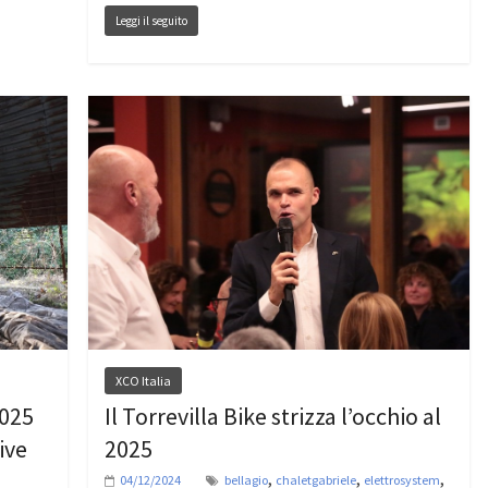
Leggi il seguito
XCO Italia
2025
Il Torrevilla Bike strizza l’occhio al
ive
2025
,
,
,
04/12/2024
bellagio
chaletgabriele
elettrosystem