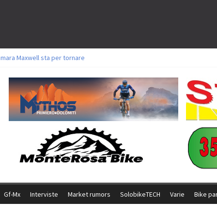
amara Maxwell sta per tornare
toli a Aldridge, Frei e Hutter. Argento per Zanotti tra gli Elite. Corvi fora ed 
ttorie per Ghibaudo, Grossmann e Gallis. Signorelli 5^ la migliore tra gli ital
ike della Brianza: l’ultima sfida agonistica di una leggendaria storia
l Team Relay firma il secondo argento azzurro a Monteceneri
Gf-Mx
Interviste
Market rumors
SolobikeTECH
Varie
Bike pa