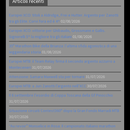
Articoli recenti
Europei XCO: titoli a Aldridge, Frei e Hutter. Argento per Zanotti
tra gli Elite. Corvi fora ed è 4^
02/08/2026
Europei XCO: vittorie per Ghibaudo, Grossmann e Gallis.
Signorelli 5^ la migliore tra gli italiani
01/08/2026
35ª Marathon Bike della Brianza: l’ultima sfida agonistica di una
leggendaria storia
01/08/2026
Europei MTB: il Team Relay firma il secondo argento azzurro a
Monteceneri
31/07/2026
Attenzione: Samara Maxwell sta per tornare
31/07/2026
Europei MTB: a Juri Zanotti l’argento nell’XCC
30/07/2026
Il 6 settembre l’esordio di Coppa Toscana della Gf Pinocchio
31/07/2026
Situazione circuiti Contest360° dopo la Gran Fondo Marradi MTB
30/07/2026
“Au revoir” Monselice in Rosa. Il campionato italiano marathon