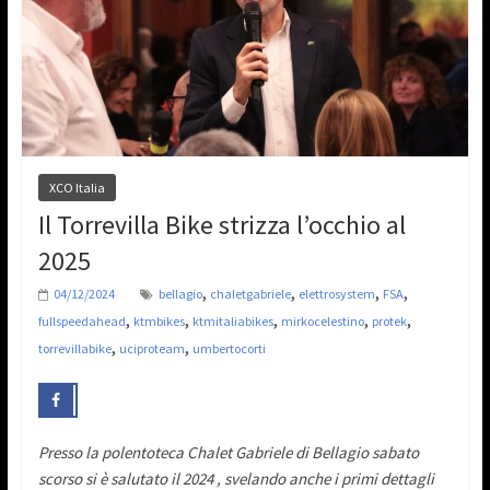
XCO Italia
Il Torrevilla Bike strizza l’occhio al
2025
,
,
,
,
04/12/2024
bellagio
chaletgabriele
elettrosystem
FSA
,
,
,
,
,
fullspeedahead
ktmbikes
ktmitaliabikes
mirkocelestino
protek
,
,
torrevillabike
uciproteam
umbertocorti
Presso la polentoteca Chalet Gabriele di Bellagio sabato
scorso si è salutato il 2024 , svelando anche i primi dettagli