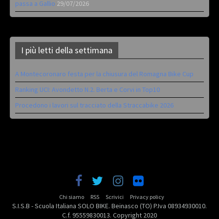
passa a Gallio
29/07/2026
I più letti della settimana
A Montecoronaro festa per la chiusura del Romagna Bike Cup
Ranking UCI: Avondetto N.2. Berta e Corvi in Top10
Procedono i lavori sul tracciato della Straccabike 2026
Chi siamo
RSS
Scrivici
Privacy policy
S.I.S.B - Scuola Italiana SOLO BIKE. Beinasco (TO) P.Iva 08934930010.
C.f. 95559830013. Copyright 2020