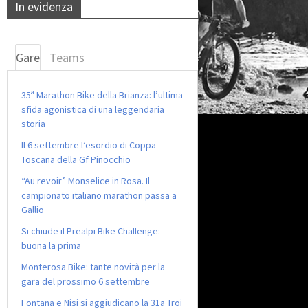
In evidenza
Gare
Teams
35ª Marathon Bike della Brianza: l’ultima
sfida agonistica di una leggendaria
storia
Il 6 settembre l’esordio di Coppa
Toscana della Gf Pinocchio
“Au revoir” Monselice in Rosa. Il
campionato italiano marathon passa a
Gallio
Si chiude il Prealpi Bike Challenge:
buona la prima
Monterosa Bike: tante novità per la
gara del prossimo 6 settembre
Fontana e Nisi si aggiudicano la 31a Troi