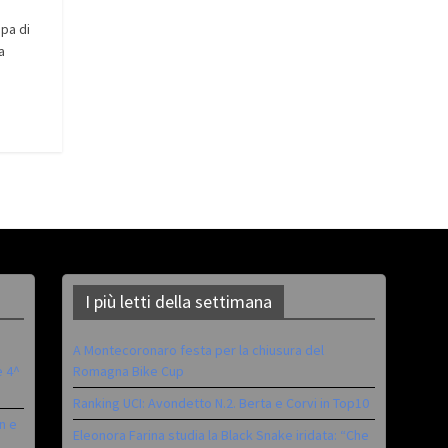
ppa di
a
I più letti della settimana
A Montecoronaro festa per la chiusura del
è 4^
Romagna Bike Cup
Ranking UCI: Avondetto N.2. Berta e Corvi in Top10
n e
Eleonora Farina studia la Black Snake iridata: “Che