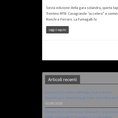
Sesta edizione della gara solandra, quinta ta
Trentino MTB. Casagrande “accelera” e semin
Ronchi e Ferraro. La Fumagalli fa
Leggi il seguito
Articoli recenti
Europei XCO: titoli a Aldridge, Frei e Hutter.
Argento per Zanotti tra gli Elite. Corvi fora ed 
02/08/2026
Europei XCO: vittorie per Ghibaudo, Grossman
Gallis. Signorelli 5^ la migliore tra gli italiani