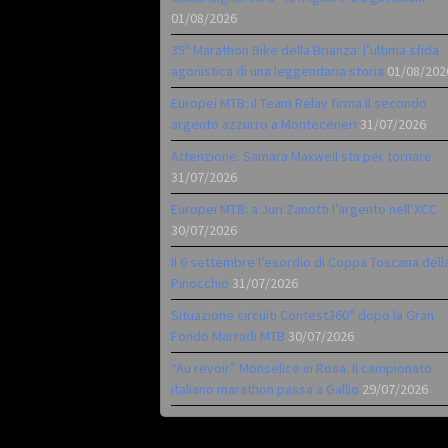
01/08/2026
35ª Marathon Bike della Brianza: l’ultima sfida
agonistica di una leggendaria storia
01/08/202
Europei MTB: il Team Relay firma il secondo
argento azzurro a Monteceneri
31/07/2026
Attenzione: Samara Maxwell sta per tornare
31/07/2026
Europei MTB: a Juri Zanotti l’argento nell’XCC
30/07/2026
Il 6 settembre l’esordio di Coppa Toscana dell
Pinocchio
31/07/2026
Situazione circuiti Contest360° dopo la Gran
Fondo Marradi MTB
30/07/2026
“Au revoir” Monselice in Rosa. Il campionato
italiano marathon passa a Gallio
29/07/2026