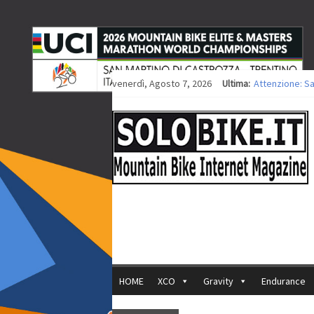
venerdì, Agosto 7, 2026
Ultima:
Attenzione: S
Europei XCO: ti
Europei XCO: vi
35ª Marathon B
Europei MTB: i
HOME
XCO
Gravity
Endurance