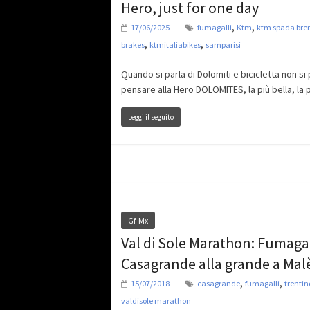
Hero, just for one day
,
,
17/06/2025
fumagalli
Ktm
ktm spada bre
,
,
brakes
ktmitaliabikes
samparisi
Quando si parla di Dolomiti e bicicletta non si
pensare alla Hero DOLOMITES, la più bella, la 
Leggi il seguito
Gf-Mx
Val di Sole Marathon: Fumagal
Casagrande alla grande a Mal
,
,
15/07/2018
casagrande
fumagalli
trenti
valdisole marathon