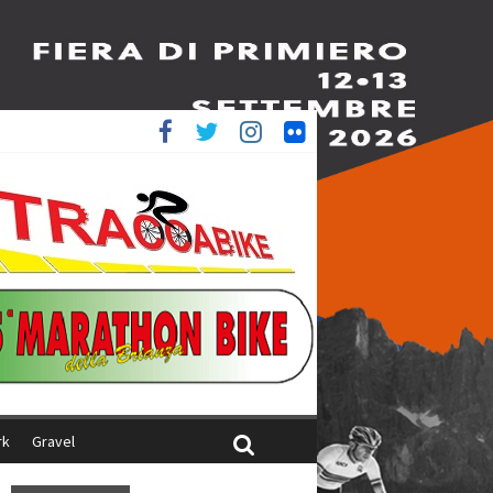
è 4^
iani
rk
Gravel