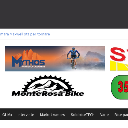
amara Maxwell sta per tornare
toli a Aldridge, Frei e Hutter. Argento per Zanotti tra gli Elite. Corvi fora ed 
ttorie per Ghibaudo, Grossmann e Gallis. Signorelli 5^ la migliore tra gli ital
ike della Brianza: l’ultima sfida agonistica di una leggendaria storia
l Team Relay firma il secondo argento azzurro a Monteceneri
Gf-Mx
Interviste
Market rumors
SolobikeTECH
Varie
Bike pa