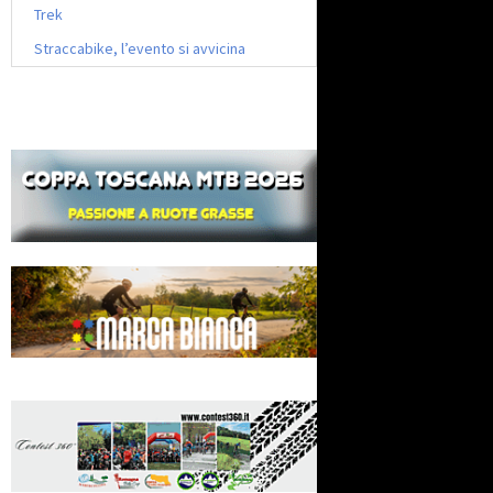
Trek
Straccabike, l’evento si avvicina