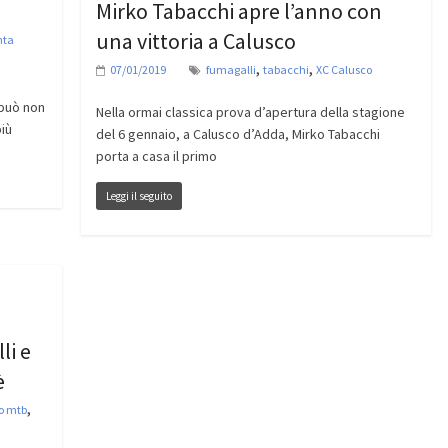
Mirko Tabacchi apre l’anno con
una vittoria a Calusco
nta
,
,
07/01/2019
fumagalli
tabacchi
XC Calusco
 può non
Nella ormai classica prova d’apertura della stagione
più
del 6 gennaio, a Calusco d’Adda, Mirko Tabacchi
porta a casa il primo
Leggi il seguito
li e
è
,
no mtb