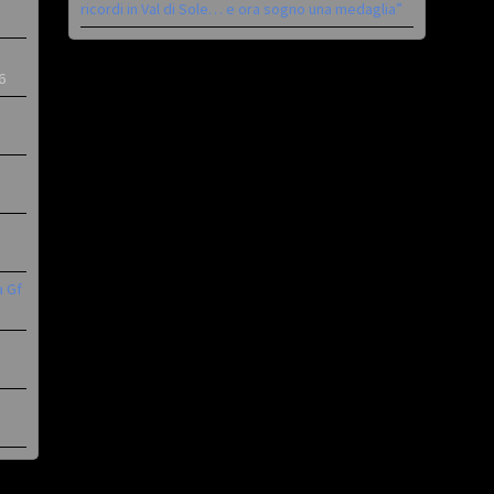
ricordi in Val di Sole… e ora sogno una medaglia”
6
a Gf