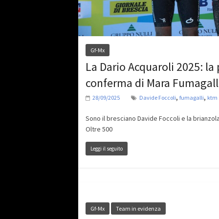
Gf-Mx
La Dario Acquaroli 2025: la
conferma di Mara Fumagall
,
,
28/09/2025
Davide Foccoli
fumagalli
ktm 
Sono il bresciano Davide Foccoli e la brianzola
Oltre 500
Leggi il seguito
Gf-Mx
Team in evidenza