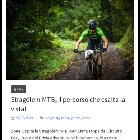
Gf-Mx
Stragölem MTB, il percorso che esalta la
vista!
,
,
26/07/2024
easycup
rampigolem
zone
Zone Ospita la Stragölem MTB: penultima tappa del Circuito
Easy Cup e del Brixia Adventure MTB Domenica 25 agosto, il