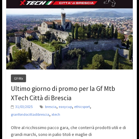
Gf-Mx
Ultimo giorno di promo per la Gf Mtb
XTech Città di Brescia
,
,
,
31/03/2025
brescia
easycup
ethicsport
,
granfondocittadibrescia
xtech
Oltre al ricchissimo pacco gara, che conterrà prodotti utili e di
grandi marchi, sono in palio titoli e maglie di