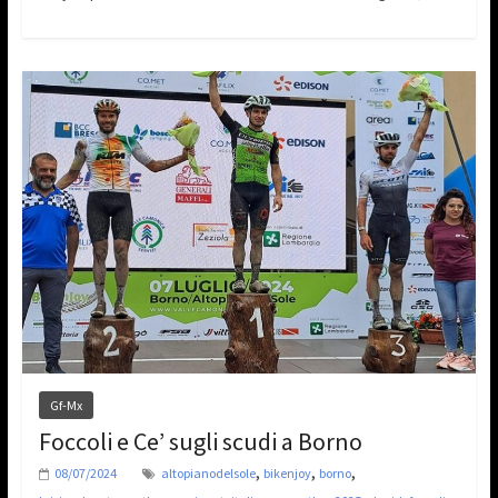
Gf-Mx
Foccoli e Ce’ sugli scudi a Borno
,
,
,
08/07/2024
altopianodelsole
bikenjoy
borno