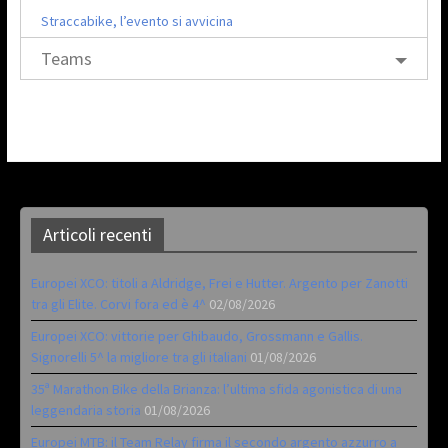
Straccabike, l’evento si avvicina
Teams
Articoli recenti
Europei XCO: titoli a Aldridge, Frei e Hutter. Argento per Zanotti
tra gli Elite. Corvi fora ed è 4^
02/08/2026
Europei XCO: vittorie per Ghibaudo, Grossmann e Gallis.
Signorelli 5^ la migliore tra gli italiani
01/08/2026
35ª Marathon Bike della Brianza: l’ultima sfida agonistica di una
leggendaria storia
01/08/2026
Europei MTB: il Team Relay firma il secondo argento azzurro a