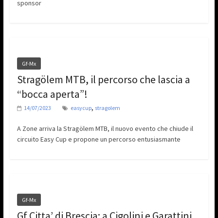
sponsor
Gf-Mx
Stragölem MTB, il percorso che lascia a
“bocca aperta”!
,
14/07/2023
easycup
stragolem
A Zone arriva la Stragölem MTB, il nuovo evento che chiude il
circuito Easy Cup e propone un percorso entusiasmante
Gf-Mx
Gf Citta’ di Brescia: a Cigolini e Garattini