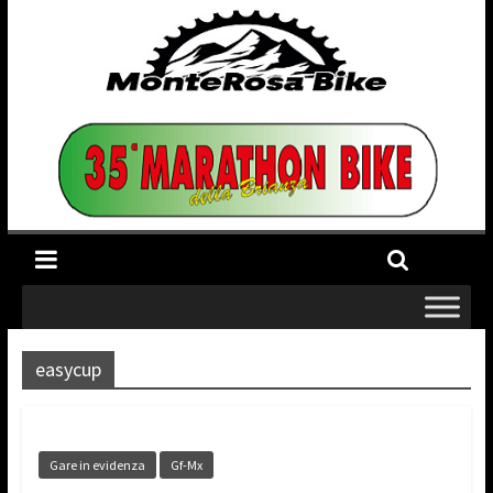
easycup
Gare in evidenza
Gf-Mx