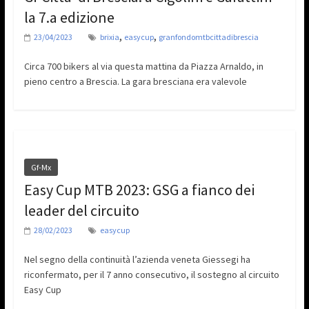
la 7.a edizione
,
,
23/04/2023
brixia
easycup
granfondomtbcittadibrescia
Circa 700 bikers al via questa mattina da Piazza Arnaldo, in
pieno centro a Brescia. La gara bresciana era valevole
Gf-Mx
Easy Cup MTB 2023: GSG a fianco dei
leader del circuito
28/02/2023
easycup
Nel segno della continuità l’azienda veneta Giessegi ha
riconfermato, per il 7 anno consecutivo, il sostegno al circuito
Easy Cup