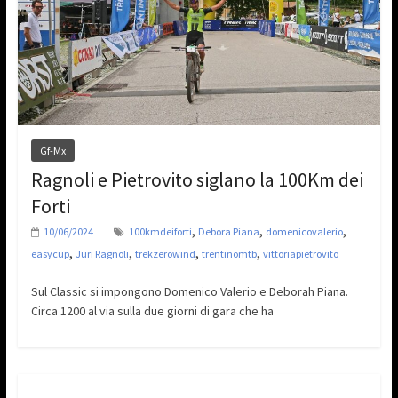
Gf-Mx
Ragnoli e Pietrovito siglano la 100Km dei
Forti
,
,
,
10/06/2024
100kmdeiforti
Debora Piana
domenicovalerio
,
,
,
,
easycup
Juri Ragnoli
trekzerowind
trentinomtb
vittoriapietrovito
Sul Classic si impongono Domenico Valerio e Deborah Piana.
Circa 1200 al via sulla due giorni di gara che ha