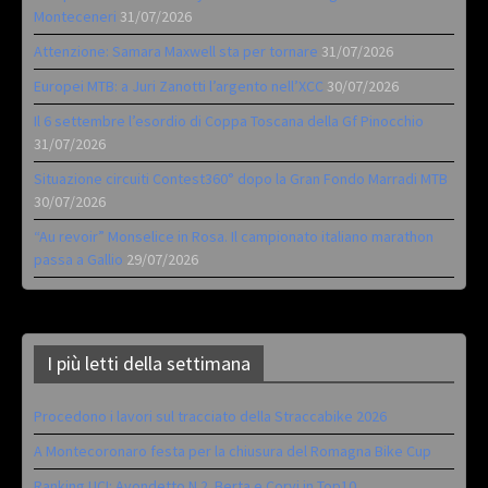
Monteceneri
31/07/2026
Attenzione: Samara Maxwell sta per tornare
31/07/2026
Europei MTB: a Juri Zanotti l’argento nell’XCC
30/07/2026
Il 6 settembre l’esordio di Coppa Toscana della Gf Pinocchio
31/07/2026
Situazione circuiti Contest360° dopo la Gran Fondo Marradi MTB
30/07/2026
“Au revoir” Monselice in Rosa. Il campionato italiano marathon
passa a Gallio
29/07/2026
I più letti della settimana
Procedono i lavori sul tracciato della Straccabike 2026
A Montecoronaro festa per la chiusura del Romagna Bike Cup
Ranking UCI: Avondetto N.2. Berta e Corvi in Top10