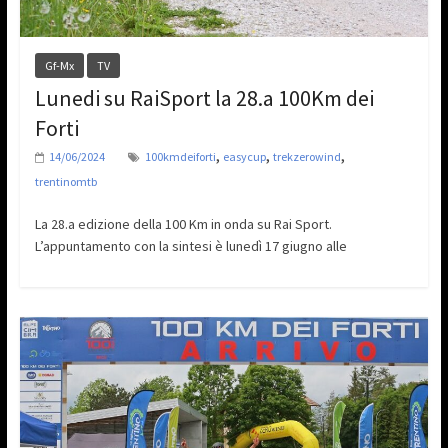
Gf-Mx
TV
Lunedi su RaiSport la 28.a 100Km dei
Forti
,
,
,
14/06/2024
100kmdeiforti
easycup
trekzerowind
trentinomtb
La 28.a edizione della 100 Km in onda su Rai Sport.
L’appuntamento con la sintesi è lunedì 17 giugno alle