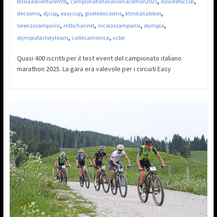
,
,
,
brixiaadventuremtb
campionatoitalianomarathon2025
davidefoccoli
,
,
,
,
,
decosmo
djcup
easycup
gioeledecosmo
ktmitaliabikes
,
,
,
,
lorenzosamparisi
mtbchannel
nicolassamparisi
olympia
,
,
olympiafactoryteam
vallecamonica
vcbe
Quasi 400 iscritti per il test event del campionato italiano
marathon 2025. La gara era valevole per i circuiti Easy