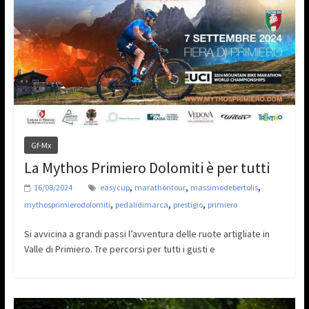
Gf-Mx
La Mythos Primiero Dolomiti è per tutti
,
,
,
16/08/2024
easycup
marathontour
massimodebertolis
,
,
,
mythosprimierodolomiti
pedalidimarca
prestigio
primiero
Si avvicina a grandi passi l’avventura delle ruote artigliate in
Valle di Primiero. Tre percorsi per tutti i gusti e