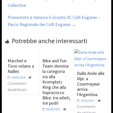
Collective
Presentato a Venezia il circuito XC Colli Euganei –
Parco Regionale dei Colli Euganei
→
Potrebbe anche interessarti
Marchet e
Bike and Fun
Tovo volano a
Team domina
Nalles
la categoria
Dalle Ande alle
sia alla
16/04/2018
Alpi: a
Kromplatz
Commenti
Courmayeur
King che alla
arriva
disabilitati
Soprazocco
l’Argentina
Bike: tre atleti,
19/05/2017
tre podi!
Commenti
05/09/2023
disabilitati