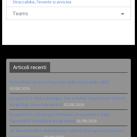
Straccabike, l’evento si avvicina
Teams
Articoli recenti
Procedono i lavori sul tracciato della Straccabike 2026
03/08/2026
Europei XCO: titoli a Aldridge, Frei e Hutter. Argento per Zanotti
tra gli Elite. Corvi fora ed è 4^
02/08/2026
Europei XCO: vittorie per Ghibaudo, Grossmann e Gallis.
Signorelli 5^ la migliore tra gli italiani
01/08/2026
35ª Marathon Bike della Brianza: l’ultima sfida agonistica di una
leggendaria storia
01/08/2026