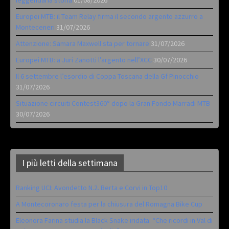
Europei MTB: il Team Relay firma il secondo argento azzurro a
Monteceneri
31/07/2026
Attenzione: Samara Maxwell sta per tornare
31/07/2026
Europei MTB: a Juri Zanotti l’argento nell’XCC
30/07/2026
Il 6 settembre l’esordio di Coppa Toscana della Gf Pinocchio
31/07/2026
Situazione circuiti Contest360° dopo la Gran Fondo Marradi MTB
30/07/2026
I più letti della settimana
Ranking UCI: Avondetto N.2. Berta e Corvi in Top10
A Montecoronaro festa per la chiusura del Romagna Bike Cup
Eleonora Farina studia la Black Snake iridata: “Che ricordi in Val di