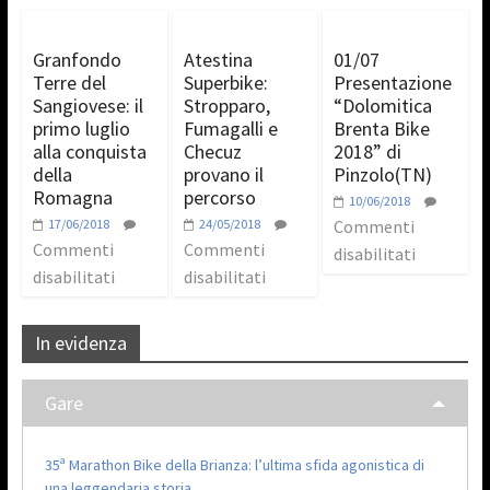
Granfondo
Atestina
01/07
Terre del
Superbike:
Presentazione
Sangiovese: il
Stropparo,
“Dolomitica
primo luglio
Fumagalli e
Brenta Bike
alla conquista
Checuz
2018” di
della
provano il
Pinzolo(TN)
Romagna
percorso
10/06/2018
17/06/2018
24/05/2018
Commenti
Commenti
Commenti
disabilitati
disabilitati
disabilitati
In evidenza
Gare
35ª Marathon Bike della Brianza: l’ultima sfida agonistica di
una leggendaria storia