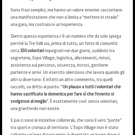
Sono frasi semplici, ma hanno un valore enorme: raccontano
una manifestazione che non si limita a “mettere in strada”
una gara, ma costruisce un’esperienza.
Dietro questa esperienza c’è un numero che da solo spiega
perché la Tre Valli sia, prima di tutto, un fatto di comunità:
circa
350 volontari
impegnati nei due giorni, suddivisi tra
segreteria, Expo Village, logistica, allestimenti, ristori,
assistenza sul percorso, sicurezza, incroci, gestione
partenze e arrivi. Un esercito silenzioso che lavora quando gli
altri si divertono. E infatti un altro commento, tra quelli
raccolti, va dritto al punto: “
Un plauso a tutti i volontari che
hanno sacrificato la domenica per fare sì che l’evento si
svolgesse al meglio
”. È esattamente così: senza volontari,
una granfondo non esiste.
E poi ci sono le iniziative collaterali, che sono il vero “ponte”
tra sport e cronaca di territorio. L’Expo Village non è stato
soltanto un’area di passaggio: è diventato un luogo dove si