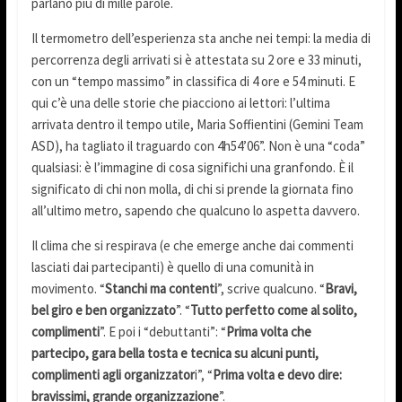
parlano più di mille parole.
Il termometro dell’esperienza sta anche nei tempi: la media di
percorrenza degli arrivati si è attestata su 2 ore e 33 minuti,
con un “tempo massimo” in classifica di 4 ore e 54 minuti. E
qui c’è una delle storie che piacciono ai lettori: l’ultima
arrivata dentro il tempo utile, Maria Soffientini (Gemini Team
ASD), ha tagliato il traguardo con 4h54’06”. Non è una “coda”
qualsiasi: è l’immagine di cosa significhi una granfondo. È il
significato di chi non molla, di chi si prende la giornata fino
all’ultimo metro, sapendo che qualcuno lo aspetta davvero.
Il clima che si respirava (e che emerge anche dai commenti
lasciati dai partecipanti) è quello di una comunità in
movimento. “
Stanchi ma contenti
”, scrive qualcuno. “
Bravi,
bel giro e ben organizzato
”. “
Tutto perfetto come al solito,
complimenti
”. E poi i “debuttanti”: “
Prima volta che
partecipo, gara bella tosta e tecnica su alcuni punti,
complimenti agli organizzator
i”, “
Prima volta e devo dire:
bravissimi, grande organizzazione
”.