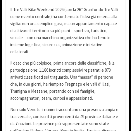
Il Tre Valli Bike Weekend 2026 (con la 26ª Granfondo Tre Valli
come evento centrale) ha confermato l’idea già emersa alla
vigilia: non una semplice gara, ma un appuntamento capace
di attivare il territorio su più piani – sportivo, turistico,
sociale – con una macchina organizzativa che ha tenuto
insieme logistica, sicurezza, animazione e iniziative
collaterali.
Il dato che più colpisce, prima ancora delle classifiche, è la
partecipazione: 1.186 iscritti complessivi registrati e 873
arrivati classificati sul traguardo. Una “massa” di persone
che, in due giorni, ha riempito Tregnago e le valli d’Illasi,
Tramigna e Mezzane, portando con sé famiglie,
accompagnatori, team, curiosi e appassionati.
Non solo Veneto: i numeri raccontano una presenza ampia e
trasversale, con iscritti provenienti da 49 province italiane e
da 7 nazioni. Le province più rappresentate sono state
nell’ordine Padova, Verona, Reggio Emilia, Treviso, Vicenza,