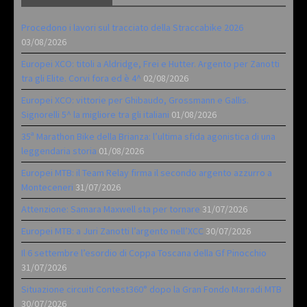
Procedono i lavori sul tracciato della Straccabike 2026
03/08/2026
Europei XCO: titoli a Aldridge, Frei e Hutter. Argento per Zanotti
tra gli Elite. Corvi fora ed è 4^
02/08/2026
Europei XCO: vittorie per Ghibaudo, Grossmann e Gallis.
Signorelli 5^ la migliore tra gli italiani
01/08/2026
35ª Marathon Bike della Brianza: l’ultima sfida agonistica di una
leggendaria storia
01/08/2026
Europei MTB: il Team Relay firma il secondo argento azzurro a
Monteceneri
31/07/2026
Attenzione: Samara Maxwell sta per tornare
31/07/2026
Europei MTB: a Juri Zanotti l’argento nell’XCC
30/07/2026
Il 6 settembre l’esordio di Coppa Toscana della Gf Pinocchio
31/07/2026
Situazione circuiti Contest360° dopo la Gran Fondo Marradi MTB
30/07/2026