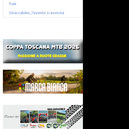
Trek
Straccabike, l’evento si avvicina