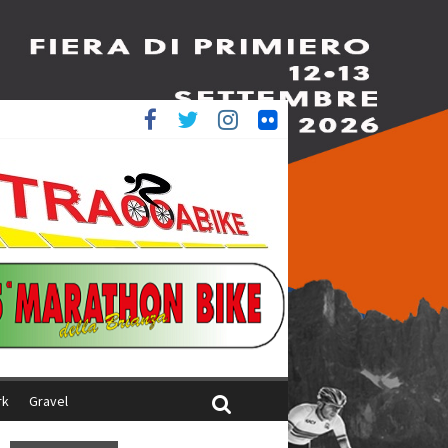
è 4^
ani
rk
Gravel