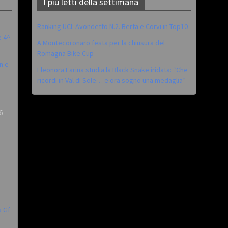
I più letti della settimana
Ranking UCI: Avondetto N.2. Berta e Corvi in Top10
è 4^
A Montecoronaro festa per la chiusura del
Romagna Bike Cup
n e
Eleonora Farina studia la Black Snake iridata: “Che
ricordi in Val di Sole… e ora sogno una medaglia”
6
a Gf