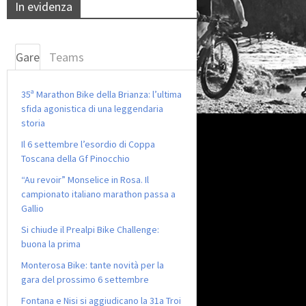
In evidenza
Gare
Teams
35ª Marathon Bike della Brianza: l’ultima
sfida agonistica di una leggendaria
storia
Il 6 settembre l’esordio di Coppa
Toscana della Gf Pinocchio
“Au revoir” Monselice in Rosa. Il
campionato italiano marathon passa a
Gallio
Si chiude il Prealpi Bike Challenge:
buona la prima
Monterosa Bike: tante novità per la
gara del prossimo 6 settembre
Fontana e Nisi si aggiudicano la 31a Troi