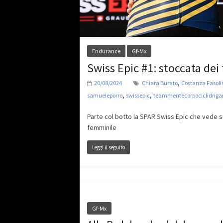
Endurance
Gf-Mx
Swiss Epic #1: stoccata dei 
,
20/08/2024
Chiara Burato
Costanza Fasoli
,
,
samueleporro
swissepic
teammentecorpociclidriga
Parte col botto la SPAR Swiss Epic che vede su
femminile
Leggi il seguito
Gf-Mx