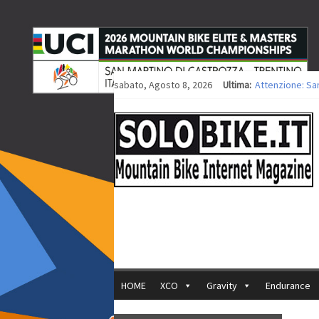
sabato, Agosto 8, 2026
Ultima:
Attenzione: Sa
Europei XCO: tit
Europei XCO: vit
35ª Marathon Bi
Europei MTB: i
HOME
XCO
Gravity
Endurance