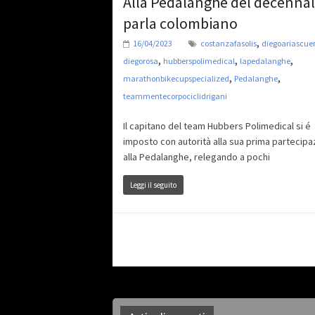
Alla Pedalanghe del decennal
parla colombiano
,
16/04/2023
costanzafasolis
diegoariascue
,
,
,
diegorosa
hubberspolimedical
lapedalanghe
,
,
marathonbikecupspecialized
Pedalanghe
teammentecorpociclidrigani
Il capitano del team Hubbers Polimedical si é
imposto con autorità alla sua prima partecipa
alla Pedalanghe, relegando a pochi
Leggi il seguito