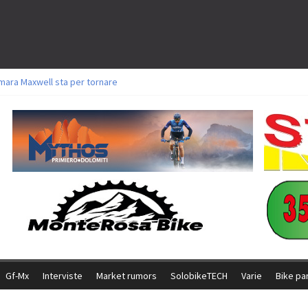
mara Maxwell sta per tornare
oli a Aldridge, Frei e Hutter. Argento per Zanotti tra gli Elite. Corvi fora ed 
torie per Ghibaudo, Grossmann e Gallis. Signorelli 5^ la migliore tra gli itali
ke della Brianza: l’ultima sfida agonistica di una leggendaria storia
l Team Relay firma il secondo argento azzurro a Monteceneri
Gf-Mx
Interviste
Market rumors
SolobikeTECH
Varie
Bike pa