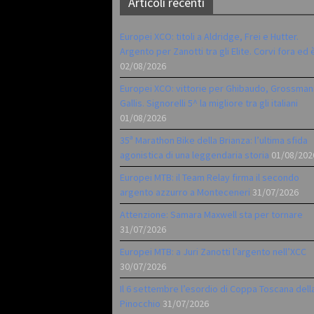
Articoli recenti
Europei XCO: titoli a Aldridge, Frei e Hutter.
Argento per Zanotti tra gli Elite. Corvi fora ed 
02/08/2026
Europei XCO: vittorie per Ghibaudo, Grossman
Gallis. Signorelli 5^ la migliore tra gli italiani
01/08/2026
35ª Marathon Bike della Brianza: l’ultima sfida
agonistica di una leggendaria storia
01/08/202
Europei MTB: il Team Relay firma il secondo
argento azzurro a Monteceneri
31/07/2026
Attenzione: Samara Maxwell sta per tornare
31/07/2026
Europei MTB: a Juri Zanotti l’argento nell’XCC
30/07/2026
Il 6 settembre l’esordio di Coppa Toscana dell
Pinocchio
31/07/2026