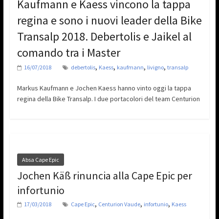
Kaufmann e Kaess vincono la tappa
regina e sono i nuovi leader della Bike
Transalp 2018. Debertolis e Jaikel al
comando tra i Master
,
,
,
,
16/07/2018
debertolis
Kaess
kaufmann
livigno
transalp
Markus Kaufmann e Jochen Kaess hanno vinto oggi la tappa
regina della Bike Transalp. I due portacolori del team Centurion
Absa Cape Epic
Jochen Käß rinuncia alla Cape Epic per
infortunio
,
,
,
17/03/2018
Cape Epic
Centurion Vaude
infortunio
Kaess