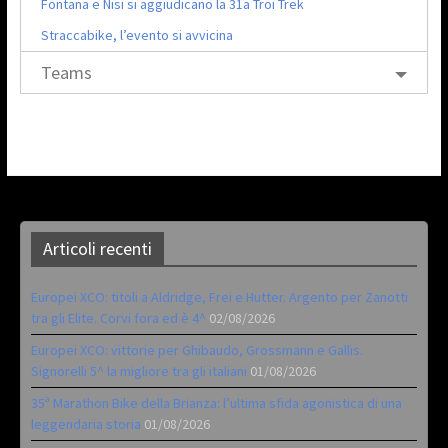
Fontana e Nisi si aggiudicano la 31a Troi Trek
Straccabike, l’evento si avvicina
Teams
Articoli recenti
Europei XCO: titoli a Aldridge, Frei e Hutter. Argento per Zanotti
tra gli Elite. Corvi fora ed è 4^
02/08/2026
Europei XCO: vittorie per Ghibaudo, Grossmann e Gallis.
Signorelli 5^ la migliore tra gli italiani
01/08/2026
35ª Marathon Bike della Brianza: l’ultima sfida agonistica di una
leggendaria storia
01/08/2026