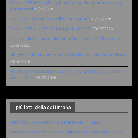
Europei MTB: il Team Relay firma il secondo argento azzurro a
Monteceneri
31/07/2026
Attenzione: Samara Maxwell sta per tornare
31/07/2026
Europei MTB: a Juri Zanotti l’argento nell’XCC
30/07/2026
Il 6 settembre l’esordio di Coppa Toscana della Gf Pinocchio
31/07/2026
Situazione circuiti Contest360° dopo la Gran Fondo Marradi MTB
30/07/2026
“Au revoir” Monselice in Rosa. Il campionato italiano marathon
passa a Gallio
29/07/2026
I più letti della settimana
Ranking UCI: Avondetto N.2. Berta e Corvi in Top10
A Montecoronaro festa per la chiusura del Romagna Bike Cup