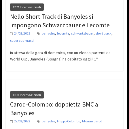
XCO Internazionali
Nello Short Track di Banyoles si
impongono Schwarzbauer e Lecomte
,
,
,
,
24/02/2023
banyoles
lecomte
schwartzbauer
short track
super cup massi
In attesa della gara di domenica, con un elenco partenti da
World Cup, Banyoles (Spagna) ha ospitato oggi il 1°
XCO Internazionali
Carod-Colombo: doppietta BMC a
Banyoles
,
,
27/02/2022
banyoles
Filippo Colombo
titouan carod