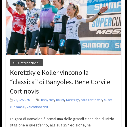
XCO Internazionali
Koretzky e Koller vincono la
“classica” di Banyoles. Bene Corvi e
Cortinovis
,
,
,
,
22/02/2026
banyoles
koller
Koretzky
sara cortinovis
super
,
cup massi
valentinacorvi
La gara di Banyoles è ormai una delle grandi classiche di inizio
stagione e quest’anno, alla sua 25^ edizione, ha