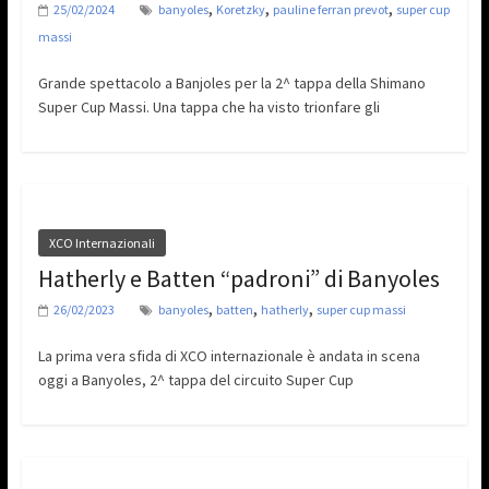
,
,
,
25/02/2024
banyoles
Koretzky
pauline ferran prevot
super cup
massi
Grande spettacolo a Banjoles per la 2^ tappa della Shimano
Super Cup Massi. Una tappa che ha visto trionfare gli
XCO Internazionali
Hatherly e Batten “padroni” di Banyoles
,
,
,
26/02/2023
banyoles
batten
hatherly
super cup massi
La prima vera sfida di XCO internazionale è andata in scena
oggi a Banyoles, 2^ tappa del circuito Super Cup