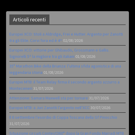
Articoli recenti
Europei XCO: titoli a Aldridge, Frei e Hutter. Argento per Zanotti
tra gli Elite. Corvi fora ed è 4^
02/08/2026
Europei XCO: vittorie per Ghibaudo, Grossmann e Gallis.
Signorelli 5^ la migliore tra gli italiani
01/08/2026
35ª Marathon Bike della Brianza: l’ultima sfida agonistica di una
leggendaria storia
01/08/2026
Europei MTB: il Team Relay firma il secondo argento azzurro a
Monteceneri
31/07/2026
Attenzione: Samara Maxwell sta per tornare
31/07/2026
Europei MTB: a Juri Zanotti l’argento nell’XCC
30/07/2026
Il 6 settembre l’esordio di Coppa Toscana della Gf Pinocchio
31/07/2026
Situazione circuiti Contest360° dopo la Gran Fondo Marradi MTB