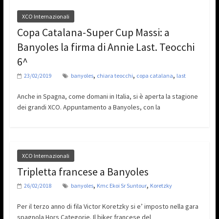
XCO Internazionali
Copa Catalana-Super Cup Massi: a
Banyoles la firma di Annie Last. Teocchi
6^
,
,
,
23/02/2019
banyoles
chiara teocchi
copa catalana
last
Anche in Spagna, come domani in Italia, si è aperta la stagione
dei grandi XCO. Appuntamento a Banyoles, con la
XCO Internazionali
Tripletta francese a Banyoles
,
,
26/02/2018
banyoles
Kmc Ekoi Sr Suntour
Koretzky
Per il terzo anno di fila Victor Koretzky si e’ imposto nella gara
spagnola Hors Categorie. Il biker francese del