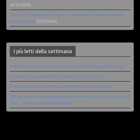
30/07/2026
“Au revoir” Monselice in Rosa. Il campionato italiano marathon
passa a Gallio
29/07/2026
I più letti della settimana
A Montecoronaro festa per la chiusura del Romagna Bike Cup
Ranking UCI: Avondetto N.2. Berta e Corvi in Top10
Procedono i lavori sul tracciato della Straccabike 2026
Eleonora Farina studia la Black Snake iridata: “Che ricordi in Val di
Sole… e ora sogno una medaglia”