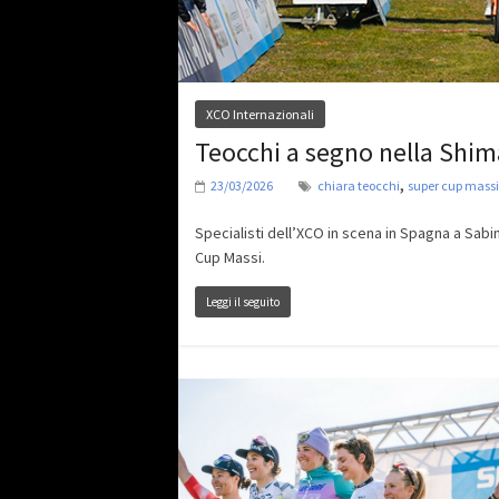
XCO Internazionali
Teocchi a segno nella Shi
,
23/03/2026
chiara teocchi
super cup massi
Specialisti dell’XCO in scena in Spagna a Sa
Cup Massi.
Leggi il seguito