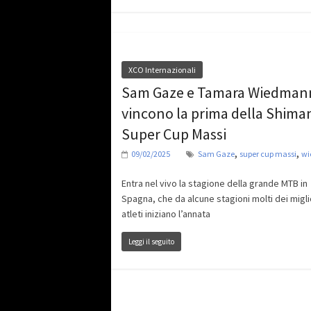
XCO Internazionali
Sam Gaze e Tamara Wiedman
vincono la prima della Shima
Super Cup Massi
,
,
09/02/2025
Sam Gaze
super cup massi
w
Entra nel vivo la stagione della grande MTB in
Spagna, che da alcune stagioni molti dei migli
atleti iniziano l’annata
Leggi il seguito