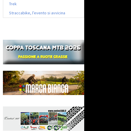
Trek
Straccabike, l’evento si avvicina