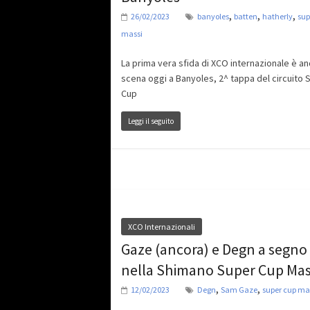
,
,
,
26/02/2023
banyoles
batten
hatherly
sup
massi
La prima vera sfida di XCO internazionale è an
scena oggi a Banyoles, 2^ tappa del circuito 
Cup
Leggi il seguito
XCO Internazionali
Gaze (ancora) e Degn a segno
nella Shimano Super Cup Mas
,
,
12/02/2023
Degn
Sam Gaze
super cup ma