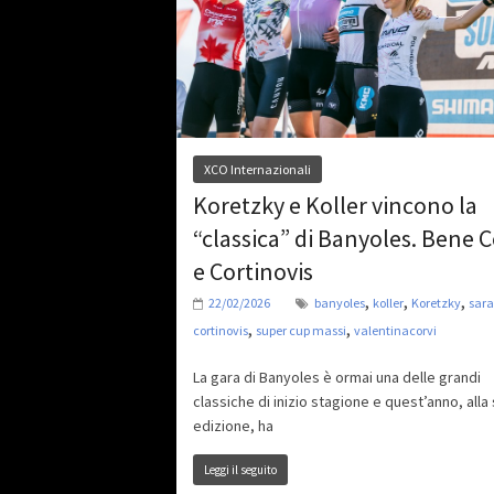
XCO Internazionali
Koretzky e Koller vincono la
“classica” di Banyoles. Bene C
e Cortinovis
,
,
,
22/02/2026
banyoles
koller
Koretzky
sara
,
,
cortinovis
super cup massi
valentinacorvi
La gara di Banyoles è ormai una delle grandi
classiche di inizio stagione e quest’anno, alla
edizione, ha
Leggi il seguito