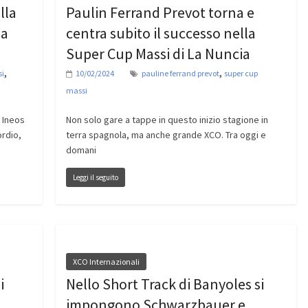
lla
Paulin Ferrand Prevot torna e
La
centra subito il successo nella
Super Cup Massi di La Nuncia
,
,
si
10/02/2024
pauline ferrand prevot
super cup
massi
 Ineos
Non solo gare a tappe in questo inizio stagione in
ordio,
terra spagnola, ma anche grande XCO. Tra oggi e
domani
Leggi il seguito
XCO Internazionali
i
Nello Short Track di Banyoles si
impongono Schwarzbauer e