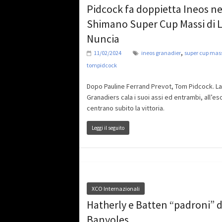
Pidcock fa doppietta Ineos ne
Shimano Super Cup Massi di 
Nuncia
,
11/02/2024
ineos granadier
super cup mas
tompidcock
Dopo Pauline Ferrand Prevot, Tom Pidcock. La
Granadiers cala i suoi assi ed entrambi, all’es
centrano subito la vittoria.
Leggi il seguito
XCO Internazionali
Hatherly e Batten “padroni” d
Banyoles