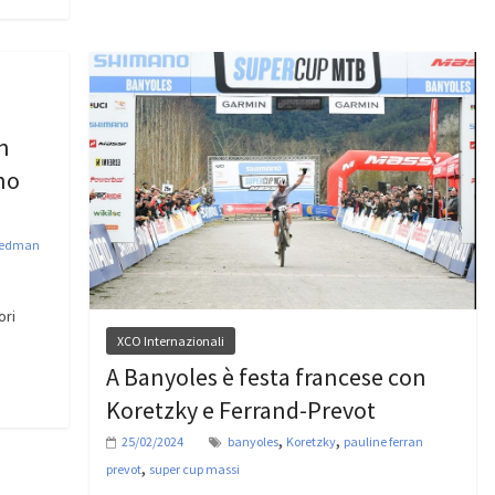
n
no
iedman
ori
XCO Internazionali
A Banyoles è festa francese con
Koretzky e Ferrand-Prevot
,
,
25/02/2024
banyoles
Koretzky
pauline ferran
,
prevot
super cup massi