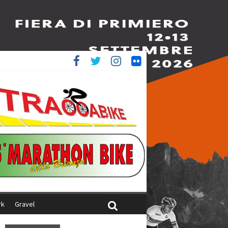
è 4^
iani
rk
Gravel