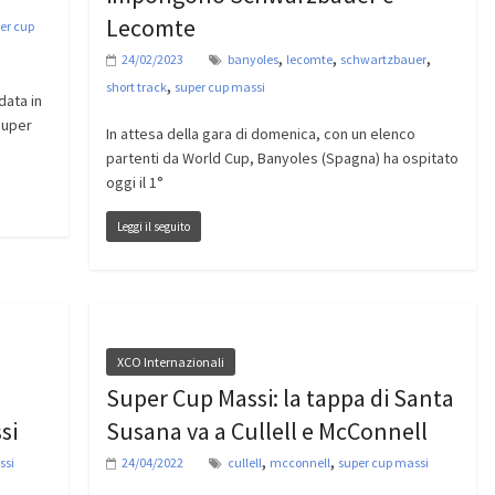
Lecomte
er cup
,
,
,
24/02/2023
banyoles
lecomte
schwartzbauer
,
short track
super cup massi
data in
Super
In attesa della gara di domenica, con un elenco
partenti da World Cup, Banyoles (Spagna) ha ospitato
oggi il 1°
Leggi il seguito
XCO Internazionali
Super Cup Massi: la tappa di Santa
si
Susana va a Cullell e McConnell
,
,
ssi
24/04/2022
cullell
mcconnell
super cup massi