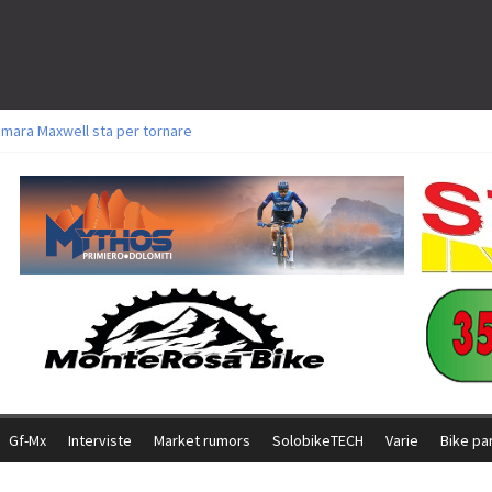
amara Maxwell sta per tornare
toli a Aldridge, Frei e Hutter. Argento per Zanotti tra gli Elite. Corvi fora ed 
ttorie per Ghibaudo, Grossmann e Gallis. Signorelli 5^ la migliore tra gli ital
ike della Brianza: l’ultima sfida agonistica di una leggendaria storia
l Team Relay firma il secondo argento azzurro a Monteceneri
Gf-Mx
Interviste
Market rumors
SolobikeTECH
Varie
Bike pa