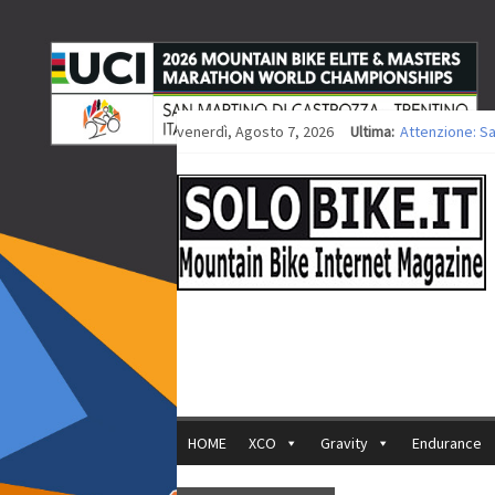
venerdì, Agosto 7, 2026
Ultima:
Attenzione: S
Europei XCO: ti
Europei XCO: vi
35ª Marathon B
Europei MTB: i
HOME
XCO
Gravity
Endurance