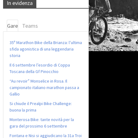
In evidenza
Gare
Teams
35ª Marathon Bike della Brianza: l’ultima
sfida agonistica di una leggendaria
storia
Il 6 settembre l’esordio di Coppa
Toscana della Gf Pinocchio
“Au revoir” Monselice in Rosa. Il
campionato italiano marathon passa a
Gallio
Si chiude il Prealpi Bike Challenge:
buona la prima
Monterosa Bike: tante novità per la
gara del prossimo 6 settembre
Fontana e Nisi si aggiudicano la 31a Troi