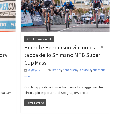
XCO Internazionali
Brandl e Henderson vincono la 1^
orvi
tappa dello Shimano MTB Super
Cup Massi
,
,
,
08/02/2026
brandl
henderson
la nuncia
super cup
massi
Con la tappa di La Nuncia ha preso il via oggi uno dei
 sua 25^
circuiti più importanti di Spagna, ovvero lo
Leggi il seguito