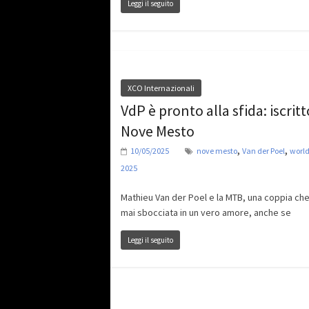
Leggi il seguito
XCO Internazionali
VdP è pronto alla sfida: iscritt
Nove Mesto
,
,
10/05/2025
nove mesto
Van der Poel
world
2025
Mathieu Van der Poel e la MTB, una coppia ch
mai sbocciata in un vero amore, anche se
Leggi il seguito