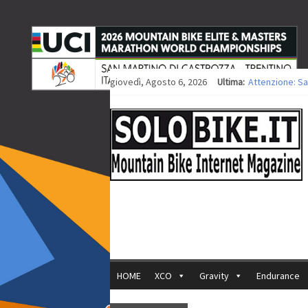
giovedì, Agosto 6, 2026
Ultima:
Attenzione: Sa
Europei XCO: ti
Europei XCO: vi
35ª Marathon Bi
Europei MTB: i
HOME
XCO
Gravity
Endurance