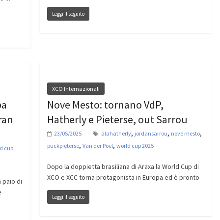
Leggi il seguito
XCO Internazionali
pa
Nove Mesto: tornano VdP,
gran
Hatherly e Pieterse, out Sarrou
,
,
,
23/05/2025
alahatherly
jordansarrou
nove mesto
,
,
puckpieterse
Van der Poel
world cup 2025
d cup
Dopo la doppietta brasiliana di Araxa la World Cup di
XCO e XCC torna protagonista in Europa ed è pronto
 paio di
e
Leggi il seguito