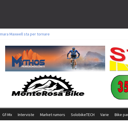
mara Maxwell sta per tornare
toli a Aldridge, Frei e Hutter. Argento per Zanotti tra gli Elite. Corvi fora ed 
ttorie per Ghibaudo, Grossmann e Gallis. Signorelli 5^ la migliore tra gli itali
ke della Brianza: l’ultima sfida agonistica di una leggendaria storia
l Team Relay firma il secondo argento azzurro a Monteceneri
Gf-Mx
Interviste
Market rumors
SolobikeTECH
Varie
Bike pa