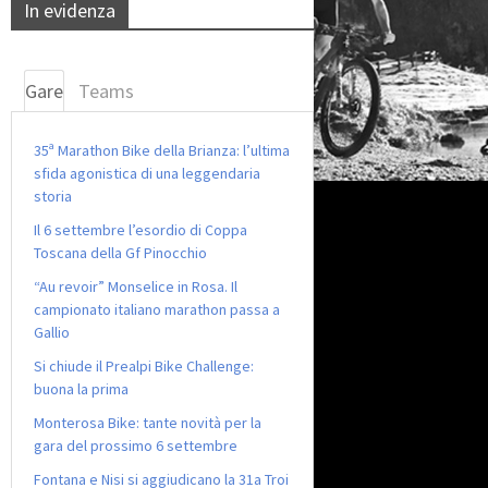
In evidenza
Gare
Teams
35ª Marathon Bike della Brianza: l’ultima
sfida agonistica di una leggendaria
storia
Il 6 settembre l’esordio di Coppa
Toscana della Gf Pinocchio
“Au revoir” Monselice in Rosa. Il
campionato italiano marathon passa a
Gallio
Si chiude il Prealpi Bike Challenge:
buona la prima
Monterosa Bike: tante novità per la
gara del prossimo 6 settembre
Fontana e Nisi si aggiudicano la 31a Troi