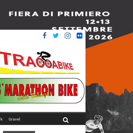
è 4^
ani
rk
Gravel