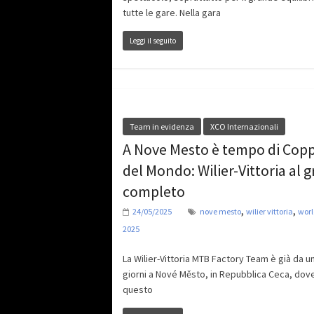
tutte le gare. Nella gara
Leggi il seguito
Team in evidenza
XCO Internazionali
A Nove Mesto è tempo di Cop
del Mondo: Wilier-Vittoria al 
completo
,
,
24/05/2025
nove mesto
wilier vittoria
worl
2025
La Wilier-Vittoria MTB Factory Team è già da un
giorni a Nové Město, in Repubblica Ceca, dov
questo