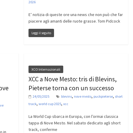
2026
E’ notizia di queste ore una news che non può che far
piacere agli amanti delle ruote grasse. Tom Pidcock
Leggi il seguito
XCO Internazionali
XCC a Nove Mesto: tris di Blevins,
Nove
Pieterse torna con un successo
,
,
,
24/05/2025
blevins
nove mesto
puckpieterse
short
,
,
track
world cup 2025
xcc
ve
La World Cup sbarca in Europa, con l’ormai classica
tappa di Nove Mesto. Nel sabato dedicato agli short
track, conferme
o in