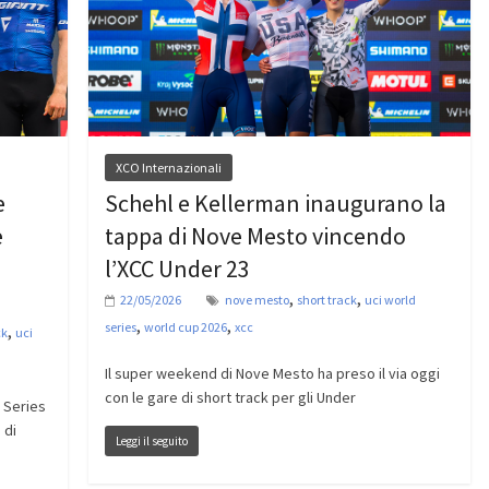
XCO Internazionali
e
Schehl e Kellerman inaugurano la
e
tappa di Nove Mesto vincendo
l’XCC Under 23
,
,
22/05/2026
nove mesto
short track
uci world
,
,
series
world cup 2026
xcc
,
ck
uci
Il super weekend di Nove Mesto ha preso il via oggi
con le gare di short track per gli Under
 Series
 di
Leggi il seguito