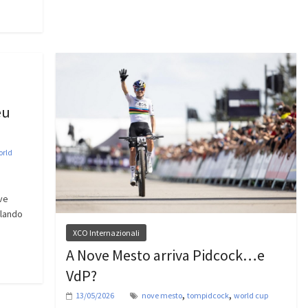
eu
orld
ove
rlando
XCO Internazionali
A Nove Mesto arriva Pidcock…e
VdP?
,
,
13/05/2026
nove mesto
tompidcock
world cup