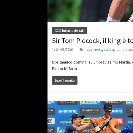
XCO Internazionali
Sir Tom Pidcock, il king è t
,
,
24/05/2026
nove mesto
stigger
tompidcoc
Il britannico domina, su un bravissimo Martin.
Pidcock? Direi
Leggi il seguito