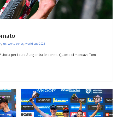
ornato
,
,
k
uci world series
world cup 2026
 Vittoria per Laura Stinger tra le donne. Quanto ci mancava Tom