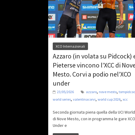
XCO Internazionali
Azzaro (in volata su Pidcock) 
Pieterse vincono l’XCC di Nov
Mesto. Corvi a podio nel’XCO
under
,
,
23/05/2026
azzaro
nove mesto
tompidco
,
,
,
world series
valentinacorvi
world cup 2026
xcc
Seconda giornata piena quella della UCI World
di Nove Mesto, con in programma le gare XCO
Under e