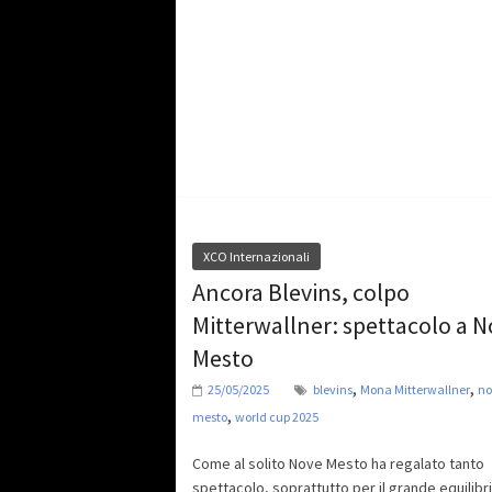
XCO Internazionali
Ancora Blevins, colpo
Mitterwallner: spettacolo a 
Mesto
,
,
25/05/2025
blevins
Mona Mitterwallner
no
,
mesto
world cup 2025
Come al solito Nove Mesto ha regalato tanto
spettacolo, soprattutto per il grande equilibri