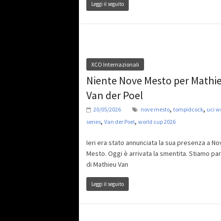
Leggi il seguito
XCO Internazionali
Niente Nove Mesto per Mathi
Van der Poel
,
,
20/05/2026
nove mesto
tompidcock
uci w
,
,
series
Van der Poel
world cup 2026
Ieri era stato annunciata la sua presenza a N
Mesto. Oggi è arrivata la smentita. Stiamo pa
di Mathieu Van
Leggi il seguito