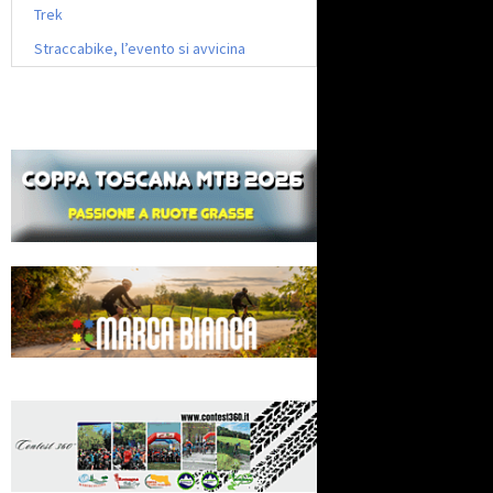
Trek
Straccabike, l’evento si avvicina