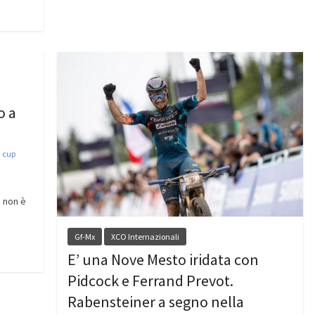
o a
 cup
e non è
Gf-Mx
XCO Internazionali
E’ una Nove Mesto iridata con
Pidcock e Ferrand Prevot.
Rabensteiner a segno nella