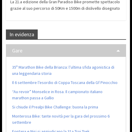
La 21.a edizione della Gran Paradiso Bike promette spettacolo
grazie al suo percorso di 50Km e 1500m di dislivello disegnato
In evidenza
Gare
35ª Marathon Bike della Brianza: l’ultima sfida agonistica di
una leggendaria storia
Il 6 settembre l’esordio di Coppa Toscana della Gf Pinocchio
“Au revoir” Monselice in Rosa. Il campionato italiano
marathon passa a Gallio
Si chiude il Prealpi Bike Challenge: buona la prima
Monterosa Bike: tante novità per la gara del prossimo 6
settembre
Fontana e Nisi si aggiudicano la 31a Troi Trek