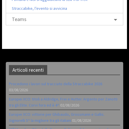
Straccabike, l’evento si avvicina
Teams
Articoli recenti
Procedono i lavori sul tracciato della Straccabike 2026
03/08/2026
Europei XCO: titoli a Aldridge, Frei e Hutter. Argento per Zanotti
tra gli Elite. Corvi fora ed è 4^
02/08/2026
Europei XCO: vittorie per Ghibaudo, Grossmann e Gallis.
Signorelli 5^ la migliore tra gli italiani
01/08/2026