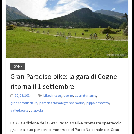
Gf-Mx
Gran Paradiso bike: la gara di Cogne
ritorna il 1 settembre
,
,
,
20/08/2024
bikevintage
cogne
cogneturismo
,
,
,
granparadisobike
parconazionalegranparadiso
pippolamastra
,
valledaosta
visitvda
La 23.a edizione della Gran Paradiso Bike promette spettacolo
grazie al suo percorso immerso nel Parco Nazionale del Gran