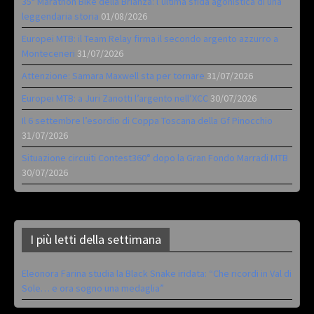
35ª Marathon Bike della Brianza: l’ultima sfida agonistica di una
leggendaria storia
01/08/2026
Europei MTB: il Team Relay firma il secondo argento azzurro a
Monteceneri
31/07/2026
Attenzione: Samara Maxwell sta per tornare
31/07/2026
Europei MTB: a Juri Zanotti l’argento nell’XCC
30/07/2026
Il 6 settembre l’esordio di Coppa Toscana della Gf Pinocchio
31/07/2026
Situazione circuiti Contest360° dopo la Gran Fondo Marradi MTB
30/07/2026
I più letti della settimana
Eleonora Farina studia la Black Snake iridata: “Che ricordi in Val di
Sole… e ora sogno una medaglia”