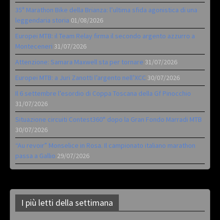
35ª Marathon Bike della Brianza: l’ultima sfida agonistica di una
leggendaria storia
01/08/2026
Europei MTB: il Team Relay firma il secondo argento azzurro a
Monteceneri
31/07/2026
Attenzione: Samara Maxwell sta per tornare
31/07/2026
Europei MTB: a Juri Zanotti l’argento nell’XCC
30/07/2026
Il 6 settembre l’esordio di Coppa Toscana della Gf Pinocchio
31/07/2026
Situazione circuiti Contest360° dopo la Gran Fondo Marradi MTB
30/07/2026
“Au revoir” Monselice in Rosa. Il campionato italiano marathon
passa a Gallio
29/07/2026
I più letti della settimana