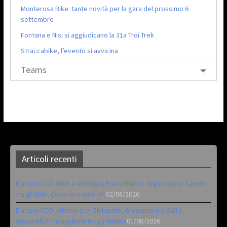
Monterosa Bike: tante novità per la gara del prossimo 6
settembre
Fontana e Nisi si aggiudicano la 31a Troi Trek
Straccabike, l’evento si avvicina
Teams
Articoli recenti
Europei XCO: titoli a Aldridge, Frei e Hutter. Argento per Zanotti
tra gli Elite. Corvi fora ed è 4^
02/08/2026
Europei XCO: vittorie per Ghibaudo, Grossmann e Gallis.
Signorelli 5^ la migliore tra gli italiani
01/08/2026