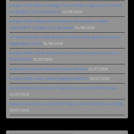
Europei XCO: titoli a Aldridge, Frei e Hutter. Argento per Zanotti
tra gli Elite. Corvi fora ed è 4^
02/08/2026
Europei XCO: vittorie per Ghibaudo, Grossmann e Gallis.
Signorelli 5^ la migliore tra gli italiani
01/08/2026
35ª Marathon Bike della Brianza: l’ultima sfida agonistica di una
leggendaria storia
01/08/2026
Europei MTB: il Team Relay firma il secondo argento azzurro a
Monteceneri
31/07/2026
Attenzione: Samara Maxwell sta per tornare
31/07/2026
Europei MTB: a Juri Zanotti l’argento nell’XCC
30/07/2026
Il 6 settembre l’esordio di Coppa Toscana della Gf Pinocchio
31/07/2026
Situazione circuiti Contest360° dopo la Gran Fondo Marradi MTB
30/07/2026