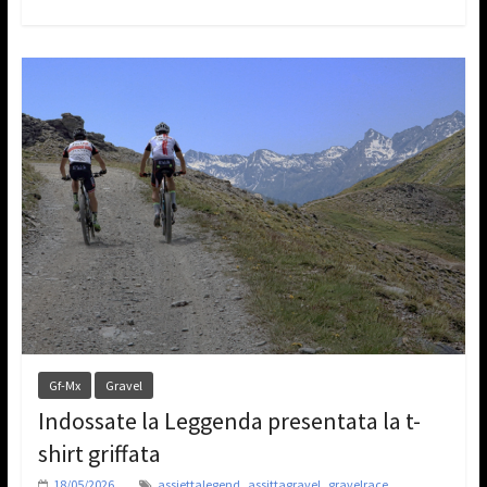
Gf-Mx
Gravel
Indossate la Leggenda presentata la t-
shirt griffata
,
,
,
18/05/2026
assiettalegend
assittagravel
gravelrace