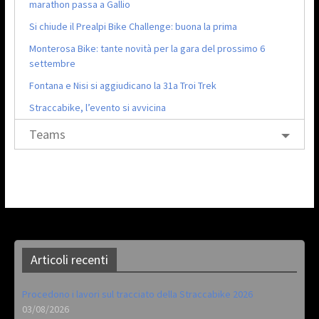
marathon passa a Gallio
Si chiude il Prealpi Bike Challenge: buona la prima
Monterosa Bike: tante novità per la gara del prossimo 6
settembre
Fontana e Nisi si aggiudicano la 31a Troi Trek
Straccabike, l’evento si avvicina
Teams
Articoli recenti
Procedono i lavori sul tracciato della Straccabike 2026
03/08/2026