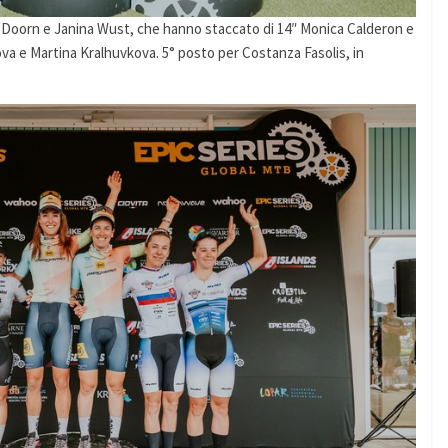
n Doorn e Janina Wust, che hanno staccato di 14″ Monica Calderon e
va e Martina Kralhuvkova. 5° posto per Costanza Fasolis, in