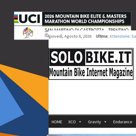
giovedì, Agosto 6, 2026
Ultima:
Attenzione: Sa
Europei XCO: ti
Europei XCO: vi
35ª Marathon Bi
Europei MTB: i
HOME
XCO
Gravity
Endurance