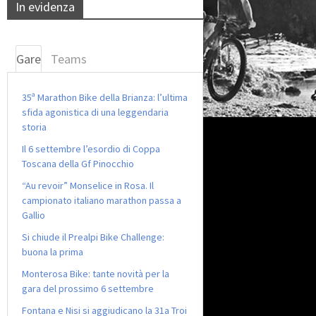
In evidenza
Gare
Teams
35ª Marathon Bike della Brianza: l’ultima
sfida agonistica di una leggendaria
storia
Il 6 settembre l’esordio di Coppa
Toscana della Gf Pinocchio
“Au revoir” Monselice in Rosa. Il
campionato italiano marathon passa a
Gallio
Si chiude il Prealpi Bike Challenge:
buona la prima
Monterosa Bike: tante novità per la
gara del prossimo 6 settembre
Fontana e Nisi si aggiudicano la 31a Troi