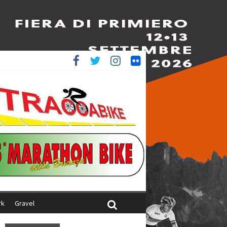
è 4^
ani
rk
Gravel