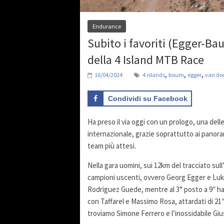
Endurance
Subito i favoriti (Egger-B
della 4 Island MTB Race
,
,
,
16/04/2024
4 islands
baum
egger
van do
Condividi su Facebook
Ha preso il via oggi con un prologo, una dell
internazionale, grazie soprattutto ai panoram
team più attesi.
Nella gara uomini, sui 12km del tracciato sull
campioni uscenti, ovvero Georg Egger e Lu
Rodriguez Guede, mentre al 3° posto a 9″ ha
con Taffarel e Massimo Rosa, attardati di 21
troviamo Simone Ferrero e l’inossidabile Gi