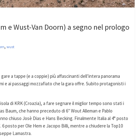
aum e Wust-Van Doorn) a segno nel prologo
,
orn
wust
e gare a tappe (e a coppie) più affascinanti dell’intera panorama
i e ai passaggi mozzafiato che la gara offre. Subito protagonisti i
’isola di KRK (Croazia), a fare segnare il miglior tempo sono stati i
kas Baum, che hanno preceduto di 6″ Wout Alleman e Pablo
nno chiuso Josè Dias e Hans Becking. Finalmente Italia al 4° posto
″. 6 posto per Ole Hem e Jacopo Billi, mentre a chiudere la Top10
useppe Lamastra.