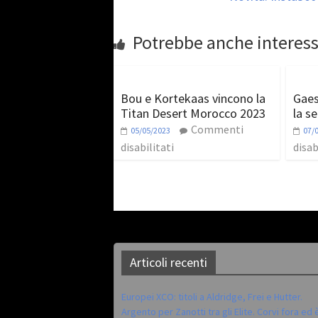
Potrebbe anche interess
Bou e Kortekaas vincono la
Gaes
Titan Desert Morocco 2023
la s
Commenti
05/05/2023
07/
disabilitati
disab
Articoli recenti
Europei XCO: titoli a Aldridge, Frei e Hutter.
Argento per Zanotti tra gli Elite. Corvi fora ed 