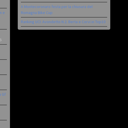
A Montecoronaro festa per la chiusura del
n e
Romagna Bike Cup
Ranking UCI: Avondetto N.2. Berta e Corvi in Top10
6
a Gf