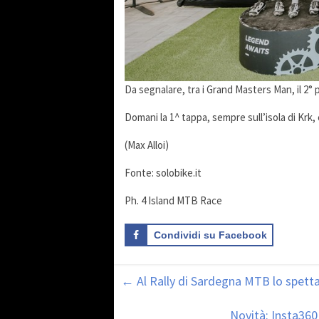
Da segnalare, tra i Grand Masters Man, il 2° 
Domani la 1^ tappa, sempre sull’isola di Krk, 
(Max Alloi)
Fonte: solobike.it
Ph. 4 Island MTB Race
Condividi su Facebook
←
Al Rally di Sardegna MTB lo spettac
Novità: Insta360 