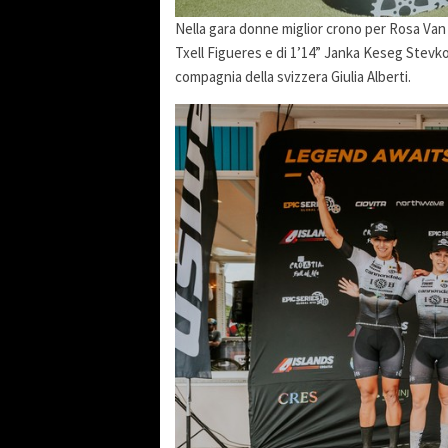
Nella gara donne miglior crono per Rosa Va
Txell Figueres e di 1’14” Janka Keseg Stevko
compagnia della svizzera Giulia Alberti.