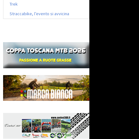
Trek
Straccabike, l’evento si avvicina