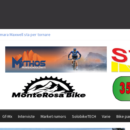
mara Maxwell sta per tornare
toli a Aldridge, Frei e Hutter. Argento per Zanotti tra gli Elite. Corvi fora ed 
ttorie per Ghibaudo, Grossmann e Gallis. Signorelli 5^ la migliore tra gli itali
ke della Brianza: l’ultima sfida agonistica di una leggendaria storia
l Team Relay firma il secondo argento azzurro a Monteceneri
Gf-Mx
Interviste
Market rumors
SolobikeTECH
Varie
Bike pa