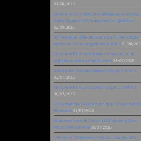
02/08/2026
Europei XCO: vittorie per Ghibaudo, Grossman
Gallis. Signorelli 5^ la migliore tra gli italiani
01/08/2026
35ª Marathon Bike della Brianza: l’ultima sfida
agonistica di una leggendaria storia
01/08/202
Europei MTB: il Team Relay firma il secondo
argento azzurro a Monteceneri
31/07/2026
Attenzione: Samara Maxwell sta per tornare
31/07/2026
Europei MTB: a Juri Zanotti l’argento nell’XCC
30/07/2026
Il 6 settembre l’esordio di Coppa Toscana dell
Pinocchio
31/07/2026
Situazione circuiti Contest360° dopo la Gran
Fondo Marradi MTB
30/07/2026
“Au revoir” Monselice in Rosa. Il campionato