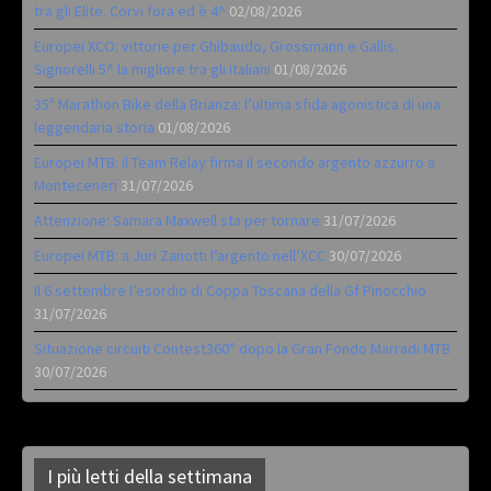
tra gli Elite. Corvi fora ed è 4^
02/08/2026
Europei XCO: vittorie per Ghibaudo, Grossmann e Gallis.
Signorelli 5^ la migliore tra gli italiani
01/08/2026
35ª Marathon Bike della Brianza: l’ultima sfida agonistica di una
leggendaria storia
01/08/2026
Europei MTB: il Team Relay firma il secondo argento azzurro a
Monteceneri
31/07/2026
Attenzione: Samara Maxwell sta per tornare
31/07/2026
Europei MTB: a Juri Zanotti l’argento nell’XCC
30/07/2026
Il 6 settembre l’esordio di Coppa Toscana della Gf Pinocchio
31/07/2026
Situazione circuiti Contest360° dopo la Gran Fondo Marradi MTB
30/07/2026
I più letti della settimana