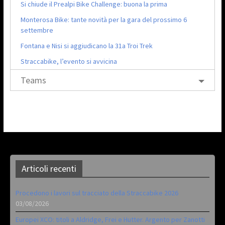
Si chiude il Prealpi Bike Challenge: buona la prima
Monterosa Bike: tante novità per la gara del prossimo 6
settembre
Fontana e Nisi si aggiudicano la 31a Troi Trek
Straccabike, l’evento si avvicina
Teams
Articoli recenti
Procedono i lavori sul tracciato della Straccabike 2026
03/08/2026
Europei XCO: titoli a Aldridge, Frei e Hutter. Argento per Zanotti