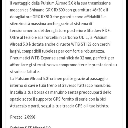
Il vantaggio della Pulsium Allroad 5.0 è la sua trasmissione
meccanica Shimano GRX RX600 con guarnitura 46×30 e il
deragliatore GRX RX810 che garantiscono affidabilità e
silenziosità massima anche grazie al sistema di
tensionamento del deragliatore posteriore Shadow RD+ .
Oltre al telaio e alla forcella in carbonio UD L, la Pulsium
Allroad 5.0 è dotata anche di ruote WTB ST i23 con cerchi
larghi, compatibili tubeless per comfort e robustezza.
Pneumatici WTB Expanse semi-slick da 32 mm, perfetti per
affrontare gi sterrati senza compromettere le prestazioni su
strade asfaltate.
La Pulsium Allroad 5.0 ha linee pulite grazie al passaggio
interno di cavi e tubi freno attraverso l’attacco manubrio.
Installa la tua borsa da manubrio senza preoccuparti dello
spazio sotto il supporto GPS fornito di serie con la bici.
Attaccalo e parti, segui la tua traccia GPS o il tuo istinto.
Prezzo: 2.899€