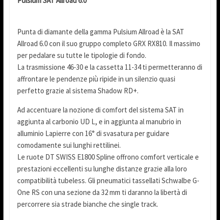
Pulsium SAT Allroad 6.0
Punta di diamante della gamma Pulsium Allroad è la SAT
Allroad 6.0 con il suo gruppo completo GRX RX810. Il massimo
per pedalare su tutte le tipologie di fondo.
La trasmissione 46-30 e la cassetta 11-34 ti permetteranno di
affrontare le pendenze più ripide in un silenzio quasi
perfetto grazie al sistema Shadow RD+.
Ad accentuare la nozione di comfort del sistema SAT in
aggiunta al carbonio UD L, e in aggiunta al manubrio in
alluminio Lapierre con 16° di svasatura per guidare
comodamente sui lunghi rettilinei.
Le ruote DT SWISS E1800 Spline offrono comfort verticale e
prestazioni eccellenti su lunghe distanze grazie alla loro
compatibilità tubeless. Gli pneumatici tassellati Schwalbe G-
One RS con una sezione da 32 mm ti daranno la libertà di
percorrere sia strade bianche che single track.