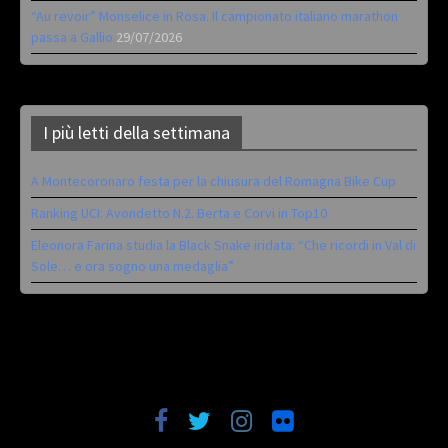
“Au revoir” Monselice in Rosa. Il campionato italiano marathon
passa a Gallio
29/07/2026
I più letti della settimana
A Montecoronaro festa per la chiusura del Romagna Bike Cup
Ranking UCI: Avondetto N.2. Berta e Corvi in Top10
Eleonora Farina studia la Black Snake iridata: “Che ricordi in Val di
Sole… e ora sogno una medaglia”