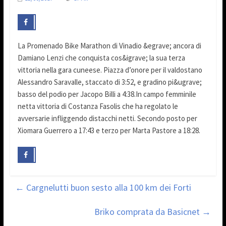
La Promenado Bike Marathon di Vinadio &egrave; ancora di
Damiano Lenzi che conquista cos&igrave; la sua terza
vittoria nella gara cuneese. Piazza d’onore per il valdostano
Alessandro Saravalle, staccato di 3:52, e gradino pi&ugrave;
basso del podio per Jacopo Billi a 4:38.In campo femminile
netta vittoria di Costanza Fasolis che ha regolato le
avversarie infliggendo distacchi netti. Secondo posto per
Xiomara Guerrero a 17:43 e terzo per Marta Pastore a 18:28.
←
Cargnelutti buon sesto alla 100 km dei Forti
Briko comprata da Basicnet
→