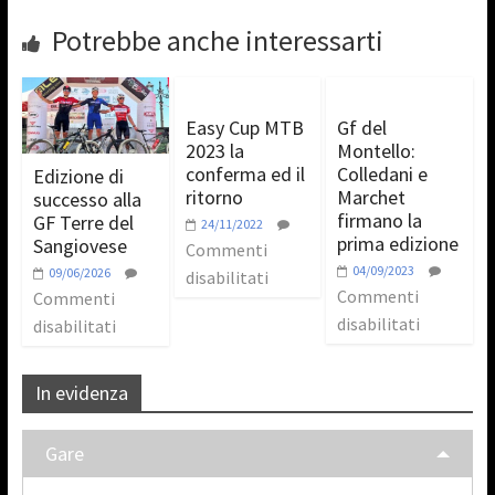
Potrebbe anche interessarti
Easy Cup MTB
Gf del
2023 la
Montello:
conferma ed il
Colledani e
Edizione di
ritorno
Marchet
successo alla
firmano la
GF Terre del
24/11/2022
prima edizione
Sangiovese
Commenti
04/09/2023
09/06/2026
disabilitati
Commenti
Commenti
disabilitati
disabilitati
In evidenza
Gare