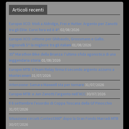
Articoli recenti
Europei XCO: titoli a Aldridge, Frei e Hutter. Argento per Zanotti
tra gli Elite. Corvi fora ed è 4^
02/08/2026
Europei XCO: vittorie per Ghibaudo, Grossmann e Gallis.
Signorelli 5^ la migliore tra gli italiani
01/08/2026
35ª Marathon Bike della Brianza: l’ultima sfida agonistica di una
leggendaria storia
01/08/2026
Europei MTB: il Team Relay firma il secondo argento azzurro a
Monteceneri
31/07/2026
Attenzione: Samara Maxwell sta per tornare
31/07/2026
Europei MTB: a Juri Zanotti l’argento nell’XCC
30/07/2026
Il 6 settembre l’esordio di Coppa Toscana della Gf Pinocchio
31/07/2026
Situazione circuiti Contest360° dopo la Gran Fondo Marradi MTB
30/07/2026