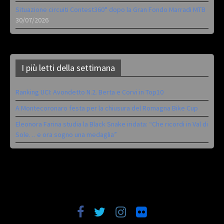
Situazione circuiti Contest360° dopo la Gran Fondo Marradi MTB
30/07/2026
I più letti della settimana
Ranking UCI: Avondetto N.2. Berta e Corvi in Top10
A Montecoronaro festa per la chiusura del Romagna Bike Cup
Eleonora Farina studia la Black Snake iridata: “Che ricordi in Val di
Sole… e ora sogno una medaglia”