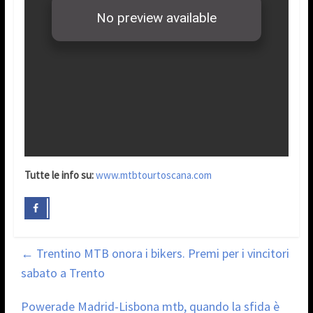
Tutte le info su:
www.mtbtourtoscana.com
←
Trentino MTB onora i bikers. Premi per i vincitori
sabato a Trento
Powerade Madrid-Lisbona mtb, quando la sfida è