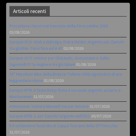
Articoli recenti
Procedono i lavori sul tracciato della Straccabike 2026
03/08/2026
Europei XCO: titoli a Aldridge, Frei e Hutter. Argento per Zanotti
tra gli Elite. Corvi fora ed è 4^
02/08/2026
Europei XCO: vittorie per Ghibaudo, Grossmann e Gallis.
Signorelli 5^ la migliore tra gli italiani
01/08/2026
35ª Marathon Bike della Brianza: l’ultima sfida agonistica di una
leggendaria storia
01/08/2026
Europei MTB: il Team Relay firma il secondo argento azzurro a
Monteceneri
31/07/2026
Attenzione: Samara Maxwell sta per tornare
31/07/2026
Europei MTB: a Juri Zanotti l’argento nell’XCC
30/07/2026
Il 6 settembre l’esordio di Coppa Toscana della Gf Pinocchio
31/07/2026