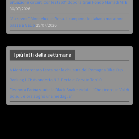
Situazione circuiti Contest360° dopo la Gran Fondo Marradi MTB
30/07/2026
“Au revoir” Monselice in Rosa. Il campionato italiano marathon
passa a Gallio
29/07/2026
I più letti della settimana
A Montecoronaro festa per la chiusura del Romagna Bike Cup
Ranking UCI: Avondetto N.2. Berta e Corvi in Top10
Eleonora Farina studia la Black Snake iridata: “Che ricordi in Val di
Sole… e ora sogno una medaglia”