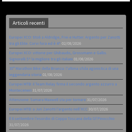
Articoli recenti
Europei XCO: titoli a Aldridge, Frei e Hutter. Argento per Zanotti
tra gli Elite. Corvi fora ed è 4^
02/08/2026
Europei XCO: vittorie per Ghibaudo, Grossmann e Gallis.
Signorelli 5^ la migliore tra gli italiani
01/08/2026
35ª Marathon Bike della Brianza: l’ultima sfida agonistica di una
leggendaria storia
01/08/2026
Europei MTB: il Team Relay firma il secondo argento azzurro a
Monteceneri
31/07/2026
Attenzione: Samara Maxwell sta per tornare
31/07/2026
Europei MTB: a Juri Zanotti l’argento nell’XCC
30/07/2026
Il 6 settembre l’esordio di Coppa Toscana della Gf Pinocchio
31/07/2026