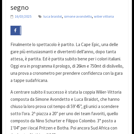
segno
,
,
16/03/2025
luca braidot
simone avondetto
wilier vittoria
Finalmente lo spettacolo è partito. La Cape Epic, una delle
gare più entusiasmanti e divertenti dell’anno, dopo tanta
attesa, è partita. Ed è partita subito bene per i colori italiani.
Oggi era in programma il prologo, di 26km e 750mt di dislivello,
una prova a cronometro per prendere confidenza con la gara
a tappe sudafricana.
A centrare subito il successo è stata la coppia Wilier-Vittoria
composta da Simone Avondetto e Luca Braidot, che hanno
chiuso la loro prova col tempo di 59’45”, gli unici a scendere
sotto l’ora. 2^ piazza a 20″ per uno dei team favoriti, quello
composto da Nino Schurter e Filippo Colombo. 3° posto a
1’04” per i local Pritzen e Botha. Poi ancora Sud Africa con