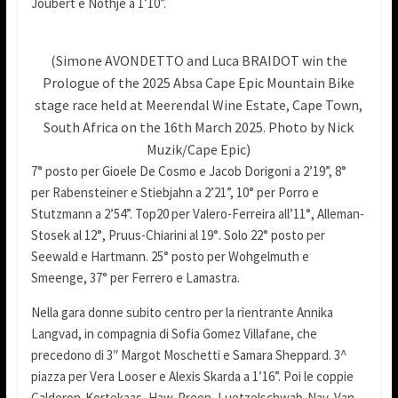
Joubert e Nothje a 1’10”.
(Simone AVONDETTO and Luca BRAIDOT win the
Prologue of the 2025 Absa Cape Epic Mountain Bike
stage race held at Meerendal Wine Estate, Cape Town,
South Africa on the 16th March 2025. Photo by Nick
Muzik/Cape Epic)
7° posto per Gioele De Cosmo e Jacob Dorigoni a 2’19”, 8°
per Rabensteiner e Stiebjahn a 2’21”, 10° per Porro e
Stutzmann a 2’54”. Top20 per Valero-Ferreira all’11°, Alleman-
Stosek al 12°, Pruus-Chiarini al 19°. Solo 22° posto per
Seewald e Hartmann. 25° posto per Wohgelmuth e
Smeenge, 37° per Ferrero e Lamastra.
Nella gara donne subito centro per la rientrante Annika
Langvad, in compagnia di Sofia Gomez Villafane, che
precedono di 3″ Margot Moschetti e Samara Sheppard. 3^
piazza per Vera Looser e Alexis Skarda a 1’16”. Poi le coppie
Calderon-Kortekaas, Haw-Preen, Luetzelschwab-Nay, Van