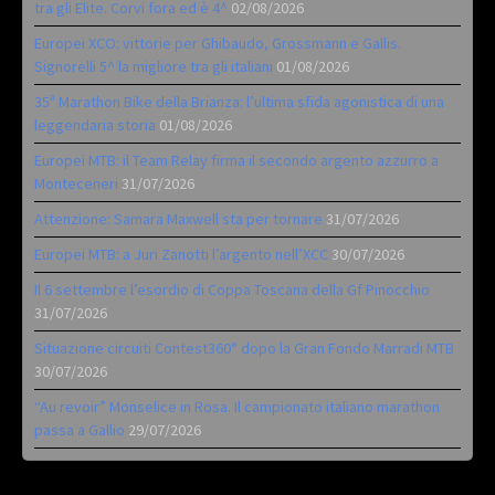
tra gli Elite. Corvi fora ed è 4^
02/08/2026
Europei XCO: vittorie per Ghibaudo, Grossmann e Gallis.
Signorelli 5^ la migliore tra gli italiani
01/08/2026
35ª Marathon Bike della Brianza: l’ultima sfida agonistica di una
leggendaria storia
01/08/2026
Europei MTB: il Team Relay firma il secondo argento azzurro a
Monteceneri
31/07/2026
Attenzione: Samara Maxwell sta per tornare
31/07/2026
Europei MTB: a Juri Zanotti l’argento nell’XCC
30/07/2026
Il 6 settembre l’esordio di Coppa Toscana della Gf Pinocchio
31/07/2026
Situazione circuiti Contest360° dopo la Gran Fondo Marradi MTB
30/07/2026
“Au revoir” Monselice in Rosa. Il campionato italiano marathon
passa a Gallio
29/07/2026