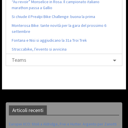
“Au revoir” Monselice in Rosa. Il campionato italiano
marathon passa a Gallio
Si chiude il Prealpi Bike Challenge: buona la prima
Monterosa Bike: tante novità per la gara del prossimo 6
settembre
Fontana e Nisi si aggiudicano la 31a Troi Trek
Straccabike, l’evento si avvicina
Teams
Articoli recenti
Europei XCO: titoli a Aldridge, Frei e Hutter. Argento per Zanotti