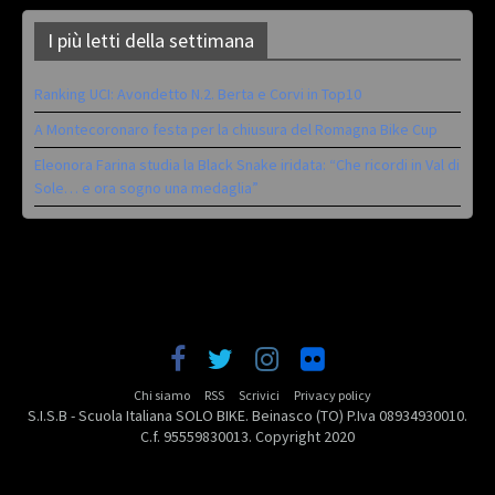
I più letti della settimana
Ranking UCI: Avondetto N.2. Berta e Corvi in Top10
A Montecoronaro festa per la chiusura del Romagna Bike Cup
Eleonora Farina studia la Black Snake iridata: “Che ricordi in Val di
Sole… e ora sogno una medaglia”
Chi siamo
RSS
Scrivici
Privacy policy
S.I.S.B - Scuola Italiana SOLO BIKE. Beinasco (TO) P.Iva 08934930010.
C.f. 95559830013. Copyright 2020