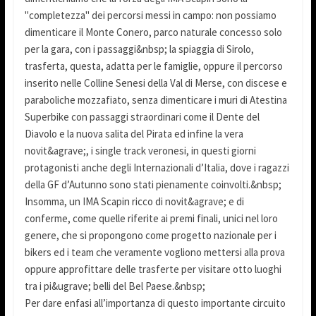
"completezza" dei percorsi messi in campo: non possiamo
dimenticare il Monte Conero, parco naturale concesso solo
per la gara, con i passaggi&nbsp; la spiaggia di Sirolo,
trasferta, questa, adatta per le famiglie, oppure il percorso
inserito nelle Colline Senesi della Val di Merse, con discese e
paraboliche mozzafiato, senza dimenticare i muri di Atestina
Superbike con passaggi straordinari come il Dente del
Diavolo e la nuova salita del Pirata ed infine la vera
novit&agrave;, i single track veronesi, in questi giorni
protagonisti anche degli Internazionali d’Italia, dove i ragazzi
della GF d’Autunno sono stati pienamente coinvolti.&nbsp;
Insomma, un IMA Scapin ricco di novit&agrave; e di
conferme, come quelle riferite ai premi finali, unici nel loro
genere, che si propongono come progetto nazionale per i
bikers ed i team che veramente vogliono mettersi alla prova
oppure approfittare delle trasferte per visitare otto luoghi
tra i pi&ugrave; belli del Bel Paese.&nbsp;
Per dare enfasi all’importanza di questo importante circuito