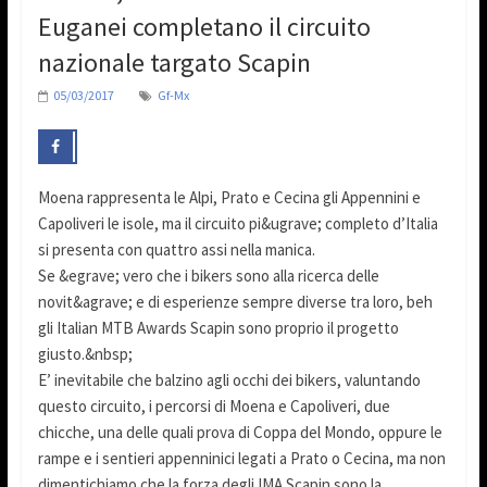
Euganei completano il circuito
nazionale targato Scapin
05/03/2017
Gf-Mx
Moena rappresenta le Alpi, Prato e Cecina gli Appennini e
Capoliveri le isole, ma il circuito pi&ugrave; completo d’Italia
si presenta con quattro assi nella manica.
Se &egrave; vero che i bikers sono alla ricerca delle
novit&agrave; e di esperienze sempre diverse tra loro, beh
gli Italian MTB Awards Scapin sono proprio il progetto
giusto.&nbsp;
E’ inevitabile che balzino agli occhi dei bikers, valuntando
questo circuito, i percorsi di Moena e Capoliveri, due
chicche, una delle quali prova di Coppa del Mondo, oppure le
rampe e i sentieri appenninici legati a Prato o Cecina, ma non
dimentichiamo che la forza degli IMA Scapin sono la