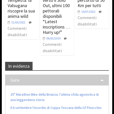
tempesta: la
verso il Sold
percorso di 50
Valsugana
Out, ultmi 100
Km per tutti
riscopre la sua
pettorali
19/07/2022
anima wild
disponibili
Commenti
“Latest
31/03/2022
disabilitati
inscriptions …
Commenti
Hurry up!”
disabilitati
06/03/2019
Commenti
disabilitati
In evidenza
Gare
35ª Marathon Bike della Brianza: l’ultima sfida agonistica di
una leggendaria storia
Il 6 settembre l’esordio di Coppa Toscana della Gf Pinocchio