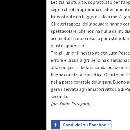
Letizia ha stupito, soprattutto per l’appr
segno che il programma di allenamento s
Nonostante un leggero calo a metà gara,
Gli altri ragazzi della squadra hanno co
spettacolare, che non ha nulla da invidia
accreditati hanno reso la gara stimolant
giusto approccio.
Tra gli junior il nostro atleta Luca Pes
errore e la sua BigNine lo ha disarciona
alla conquista della seconda posizione. T
buona condizione atletica. Quarto post
nella parte centrale della gara. Buono an
gara riservata agli amatori vittoria di 
seconda.
(ph. Fabio Furegato)
Condividi su Facebook