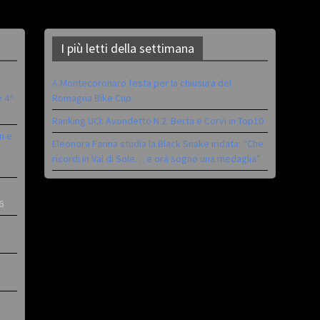
I più letti della settimana
A Montecoronaro festa per la chiusura del
è 4^
Romagna Bike Cup
Ranking UCI: Avondetto N.2. Berta e Corvi in Top10
n e
Eleonora Farina studia la Black Snake iridata: “Che
ricordi in Val di Sole… e ora sogno una medaglia”
6