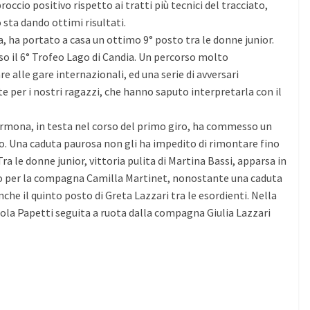
occio positivo rispetto ai tratti più tecnici del tracciato,
ta dando ottimi risultati.
 ha portato a casa un ottimo 9° posto tra le donne junior.
rso il 6° Trofeo Lago di Candia. Un percorso molto
re alle gare internazionali, ed una serie di avversari
e per i nostri ragazzi, che hanno saputo interpretarla con il
carmona, in testa nel corso del primo giro, ha commesso un
to. Una caduta paurosa non gli ha impedito di rimontare fino
ra le donne junior, vittoria pulita di Martina Bassi, apparsa in
o per la compagna Camilla Martinet, nonostante una caduta
che il quinto posto di Greta Lazzari tra le esordienti. Nella
Paola Papetti seguita a ruota dalla compagna Giulia Lazzari