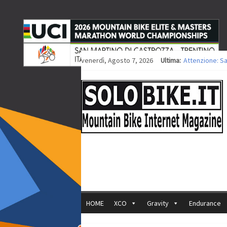
venerdì, Agosto 7, 2026
Ultima:
Attenzione: S
Europei XCO: ti
Europei XCO: vi
35ª Marathon B
Europei MTB: i
HOME
XCO
Gravity
Endurance