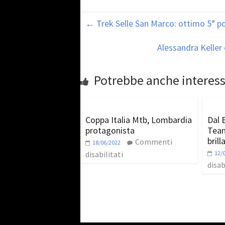
←
Trek Selle San Marco: ottimo 5° p
Alessandra Keller
Potrebbe anche interess
Coppa Italia Mtb, Lombardia
Dal B
protagonista
Team
brill
Commenti
18/06/2022
disabilitati
12/
disab