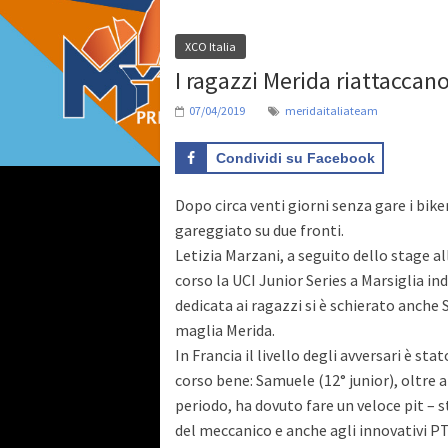
XCO Italia
I ragazzi Merida riattaccano
07/04/2019
meridaitaliateam
Condividi su Facebook
Dopo circa venti giorni senza gare i bik
gareggiato su due fronti.
Letizia Marzani, a seguito dello stage al
corso la UCI Junior Series a Marsiglia in
dedicata ai ragazzi si è schierato anche
maglia Merida.
In Francia il livello degli avversari è s
corso bene: Samuele (12° junior), oltre a
periodo, ha dovuto fare un veloce pit – 
del meccanico e anche agli innovativi PT