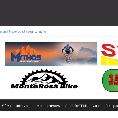
amara Maxwell sta per tornare
toli a Aldridge, Frei e Hutter. Argento per Zanotti tra gli Elite. Corvi fora ed 
ttorie per Ghibaudo, Grossmann e Gallis. Signorelli 5^ la migliore tra gli ital
ike della Brianza: l’ultima sfida agonistica di una leggendaria storia
l Team Relay firma il secondo argento azzurro a Monteceneri
Gf-Mx
Interviste
Market rumors
SolobikeTECH
Varie
Bike pa