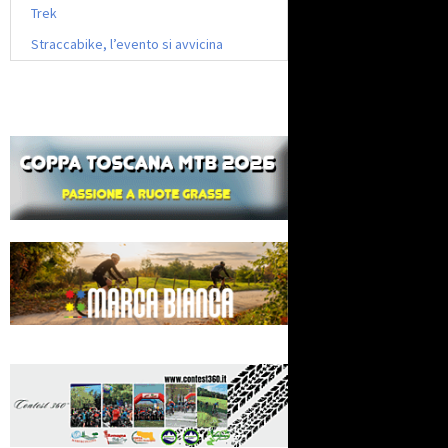
Trek
Straccabike, l’evento si avvicina