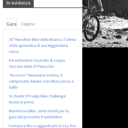
In evidenza
Gare
Teams
35ª Marathon Bike della Brianza: l’ultima
sfida agonistica di una leggendaria
storia
Il 6 settembre l’esordio di Coppa
Toscana della Gf Pinocchio
“Au revoir” Monselice in Rosa. Il
campionato italiano marathon passa a
Gallio
Si chiude il Prealpi Bike Challenge:
buona la prima
Monterosa Bike: tante novità per la
gara del prossimo 6 settembre
Fontana e Nisi si aggiudicano la 31a Troi