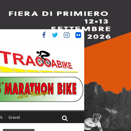
è 4^
iani
rk
Gravel