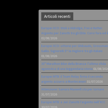
Articoli recenti
Europei XCO: titoli a Aldridge, Frei e Hutter.
Argento per Zanotti tra gli Elite. Corvi fora ed 
02/08/2026
Europei XCO: vittorie per Ghibaudo, Grossman
Gallis. Signorelli 5^ la migliore tra gli italiani
01/08/2026
35ª Marathon Bike della Brianza: l’ultima sfida
agonistica di una leggendaria storia
01/08/202
Europei MTB: il Team Relay firma il secondo
argento azzurro a Monteceneri
31/07/2026
Attenzione: Samara Maxwell sta per tornare
31/07/2026
Europei MTB: a Juri Zanotti l’argento nell’XCC
30/07/2026