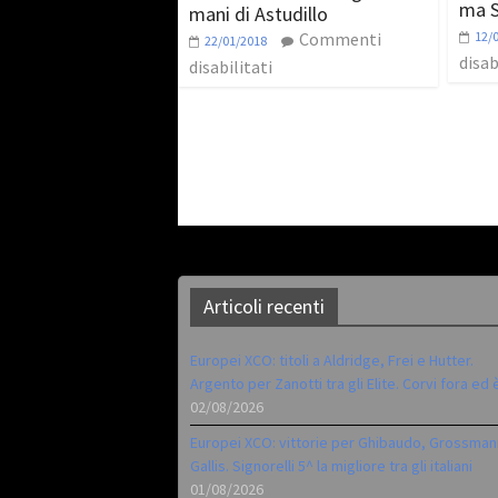
ma S
mani di Astudillo
Commenti
12/
22/01/2018
disab
disabilitati
Articoli recenti
Europei XCO: titoli a Aldridge, Frei e Hutter.
Argento per Zanotti tra gli Elite. Corvi fora ed 
02/08/2026
Europei XCO: vittorie per Ghibaudo, Grossman
Gallis. Signorelli 5^ la migliore tra gli italiani
01/08/2026