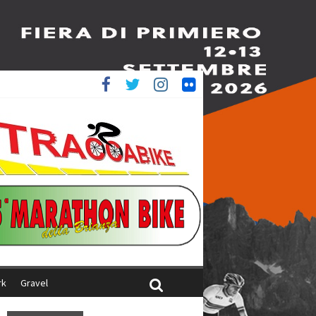
è 4^
iani
rk
Gravel