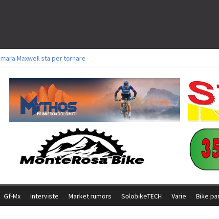
amara Maxwell sta per tornare
toli a Aldridge, Frei e Hutter. Argento per Zanotti tra gli Elite. Corvi fora ed 
ttorie per Ghibaudo, Grossmann e Gallis. Signorelli 5^ la migliore tra gli ital
ike della Brianza: l’ultima sfida agonistica di una leggendaria storia
l Team Relay firma il secondo argento azzurro a Monteceneri
Gf-Mx
Interviste
Market rumors
SolobikeTECH
Varie
Bike pa