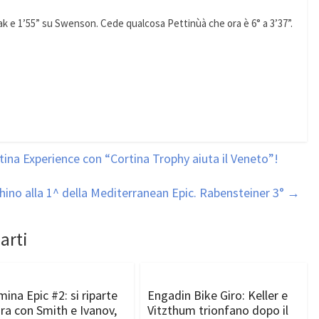
k e 1’55” su Swenson. Cede qualcosa Pettinùà che ora è 6° a 3’37”.
ina Experience con “Cortina Trophy aiuta il Veneto”!
chino alla 1^ della Mediterranean Epic. Rabensteiner 3°
→
arti
mina Epic #2: si riparte
Engadin Bike Giro: Keller e
ra con Smith e Ivanov,
Vitzthum trionfano dopo il