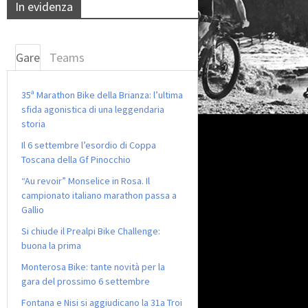
In evidenza
Gare
Teams
35ª Marathon Bike della Brianza: l’ultima
sfida agonistica di una leggendaria
storia
Il 6 settembre l’esordio di Coppa
Toscana della Gf Pinocchio
“Au revoir” Monselice in Rosa. Il
campionato italiano marathon passa a
Gallio
Si chiude il Prealpi Bike Challenge:
buona la prima
Monterosa Bike: tante novità per la
gara del prossimo 6 settembre
Fontana e Nisi si aggiudicano la 31a Troi