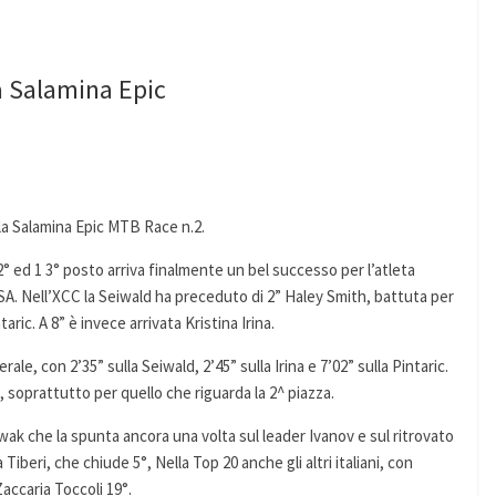
a Salamina Epic
lla Salamina Epic MTB Race n.2.
° ed 1 3° posto arriva finalmente un bel successo per l’atleta
FSA. Nell’XCC la Seiwald ha preceduto di 2” Haley Smith, battuta per
taric. A 8” è invece arrivata Kristina Irina.
ale, con 2’35” sulla Seiwald, 2’45” sulla Irina e 7’02” sulla Pintaric.
, soprattutto per quello che riguarda la 2^ piazza.
awak che la spunta ancora una volta sul leader Ivanov e sul ritrovato
iberi, che chiude 5°, Nella Top 20 anche gli altri italiani, con
accaria Toccoli 19°.