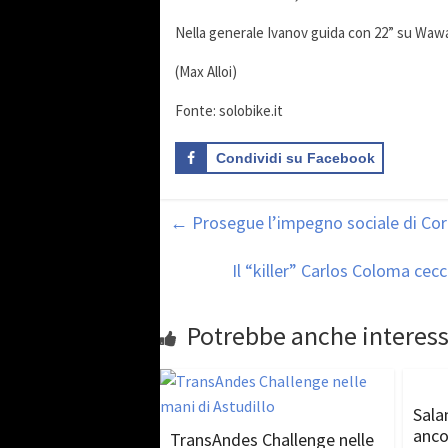
Nella generale Ivanov guida con 22” su Wawa
(Max Alloi)
Fonte: solobike.it
Condividi su Facebook
←
Prosegue l’impegno sociale di Cort
Il “killer” Carlos Coloma cec
Potrebbe anche interess
Sala
anco
TransAndes Challenge nelle