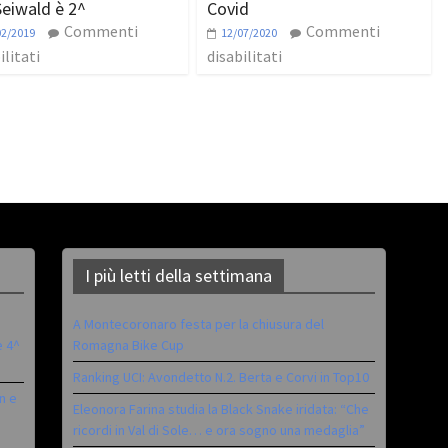
eiwald è 2^
Covid
Commenti
Commenti
02/2019
12/07/2020
ilitati
disabilitati
I più letti della settimana
A Montecoronaro festa per la chiusura del
è 4^
Romagna Bike Cup
Ranking UCI: Avondetto N.2. Berta e Corvi in Top10
n e
Eleonora Farina studia la Black Snake iridata: “Che
ricordi in Val di Sole… e ora sogno una medaglia”