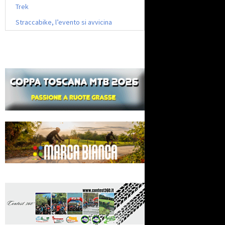
Trek
Straccabike, l’evento si avvicina