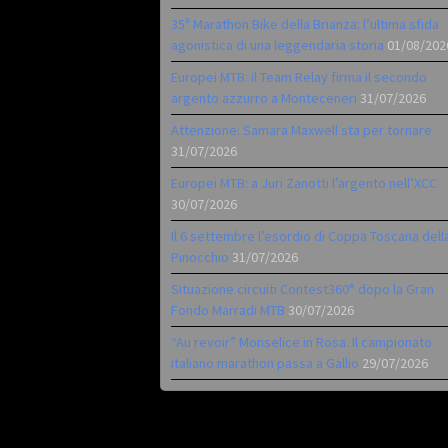
35ª Marathon Bike della Brianza: l’ultima sfida
agonistica di una leggendaria storia
01/08/202
Europei MTB: il Team Relay firma il secondo
argento azzurro a Monteceneri
31/07/2026
Attenzione: Samara Maxwell sta per tornare
31/07/2026
Europei MTB: a Juri Zanotti l’argento nell’XCC
30/07/2026
Il 6 settembre l’esordio di Coppa Toscana dell
Pinocchio
31/07/2026
Situazione circuiti Contest360° dopo la Gran
Fondo Marradi MTB
30/07/2026
“Au revoir” Monselice in Rosa. Il campionato
italiano marathon passa a Gallio
29/07/2026