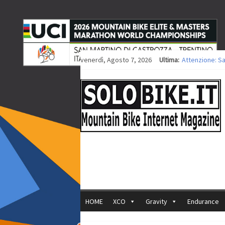
venerdì, Agosto 7, 2026
Ultima:
Attenzione: S
Europei XCO: ti
Europei XCO: vi
35ª Marathon B
Europei MTB: i
HOME
XCO
Gravity
Endurance