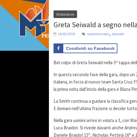
Endurance
Greta Seiwald a segno nell
,
14/02/2019
salamina epic
seiwald
Condividi su Facebook
Bel colpo di Greta Seiwald nella 3^ tappa de
In questa seconda fase della gara, dopo un 2
italiana, in forza al nuovo team Santa Cruz 
la prima volta dall’inizio della gara e Blaza Pin
La Smith continua a guidare la classifica gener
E domani nell’ultima frazione si decide tutto
Nella gara uomini arrivo in volata a 3, con W
Luca Braidot. Si rivede davanti anche Andrea T
Daniele Braidot 15°, Nicholas Pettinà 16° e Z