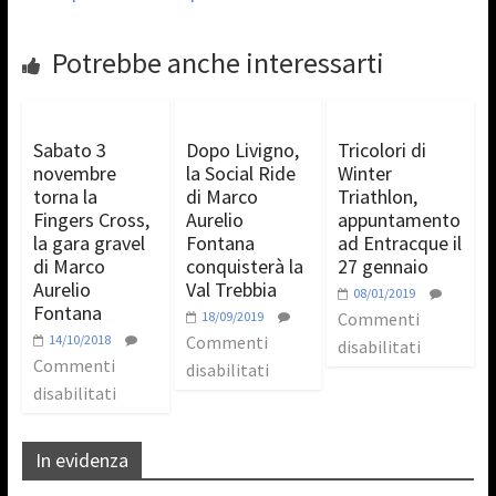
Potrebbe anche interessarti
Sabato 3
Dopo Livigno,
Tricolori di
novembre
la Social Ride
Winter
torna la
di Marco
Triathlon,
Fingers Cross,
Aurelio
appuntamento
la gara gravel
Fontana
ad Entracque il
di Marco
conquisterà la
27 gennaio
Aurelio
Val Trebbia
08/01/2019
Fontana
18/09/2019
Commenti
14/10/2018
Commenti
disabilitati
Commenti
disabilitati
disabilitati
In evidenza