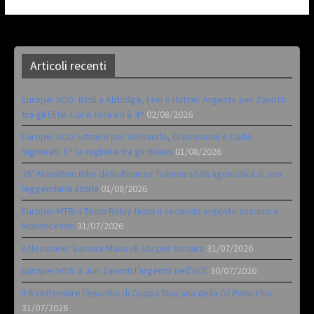
Articoli recenti
Europei XCO: titoli a Aldridge, Frei e Hutter. Argento per Zanotti
tra gli Elite. Corvi fora ed è 4^
02/08/2026
Europei XCO: vittorie per Ghibaudo, Grossmann e Gallis.
Signorelli 5^ la migliore tra gli italiani
01/08/2026
35ª Marathon Bike della Brianza: l’ultima sfida agonistica di una
leggendaria storia
01/08/2026
Europei MTB: il Team Relay firma il secondo argento azzurro a
Monteceneri
31/07/2026
Attenzione: Samara Maxwell sta per tornare
31/07/2026
Europei MTB: a Juri Zanotti l’argento nell’XCC
30/07/2026
Il 6 settembre l’esordio di Coppa Toscana della Gf Pinocchio
31/07/2026