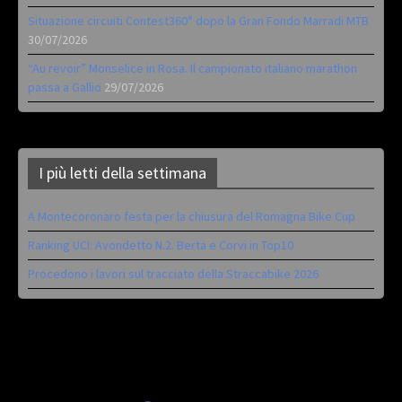
Situazione circuiti Contest360° dopo la Gran Fondo Marradi MTB
30/07/2026
“Au revoir” Monselice in Rosa. Il campionato italiano marathon
passa a Gallio
29/07/2026
I più letti della settimana
A Montecoronaro festa per la chiusura del Romagna Bike Cup
Ranking UCI: Avondetto N.2. Berta e Corvi in Top10
Procedono i lavori sul tracciato della Straccabike 2026