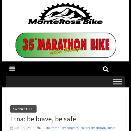
SolobikeTECH
Etna: be brave, be safe
,
,
03/11/2023
CicloPromoComponents
ciclopromolimar
limar