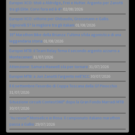
Europei XCO: titoli a Aldridge, Frei e Hutter. Argento per Zanotti
tra gli Elite. Corvi fora ed è 4^
02/08/2026
Europei XCO: vittorie per Ghibaudo, Grossmann e Gallis.
Signorelli 5^ la migliore tra gli italiani
01/08/2026
35ª Marathon Bike della Brianza: l’ultima sfida agonistica di una
leggendaria storia
01/08/2026
Europei MTB: il Team Relay firma il secondo argento azzurro a
Monteceneri
31/07/2026
Attenzione: Samara Maxwell sta per tornare
31/07/2026
Europei MTB: a Juri Zanotti l’argento nell’XCC
30/07/2026
Il 6 settembre l’esordio di Coppa Toscana della Gf Pinocchio
31/07/2026
Situazione circuiti Contest360° dopo la Gran Fondo Marradi MTB
30/07/2026
“Au revoir” Monselice in Rosa. Il campionato italiano marathon
passa a Gallio
29/07/2026