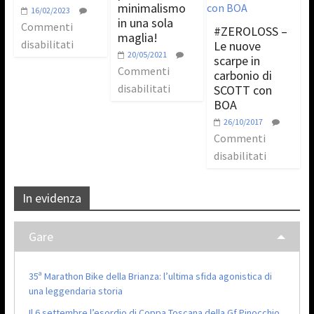
minimalismo
16/02/2023
in una sola
Commenti
#ZEROLOSS –
maglia!
disabilitati
Le nuove
20/05/2021
scarpe in
Commenti
carbonio di
disabilitati
SCOTT con
BOA
26/10/2017
Commenti
disabilitati
In evidenza
Gare
35ª Marathon Bike della Brianza: l’ultima sfida agonistica di
una leggendaria storia
Il 6 settembre l’esordio di Coppa Toscana della Gf Pinocchio