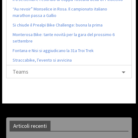
“Au revoir” Monselice in Rosa. Il campionato italiano
marathon passa a Gallio
Si chiude il Prealpi Bike Challenge: buona la prima
Monterosa Bike: tante novità per la gara del prossimo 6
settembre
Fontana e Nisi si aggiudicano la 31a Troi Trek
Straccabike, l’evento si avvicina
Teams
Articoli recenti