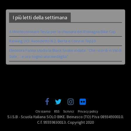
I più letti della settimana
A Montecoronaro festa per la chiusura del Romagna Bike Cup
Ranking UCI: Avondetto N.2. Berta e Corvi in Top10
Eleonora Farina studia la Black Snake iridata: “Che ricordi in Val di
Sole… e ora sogno una medaglia”
Chi siamo
RSS
Scrivici
Privacy policy
S.I.S.B - Scuola Italiana SOLO BIKE. Beinasco (TO) P.Iva 08934930010.
C.f. 95559830013. Copyright 2020