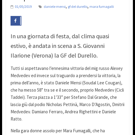
,
,
01/05/2019
daniele mensi
gf del durello
mara fumagalli
In una giornata di festa, dal clima quasi
estivo, è andata in scena a S. Giovanni
Ilarione (Verona) la GF del Durello.
Tutti si aspettavano l’ennesima vittoria del mig russo Alexey
Medvedev ed invece sul traguardo a prendersi la vittoria, la
prima dell’anno, è stato Daniele Mensi (Soudal Lee Cougan),
che ha messo 58” tra se e il secondo, proprio Medvedev (Cicli
Taddei). Terza piazza a 1’33” per Stefano Dal Grande, che
lascia giù dal podio Nicholas Pettinà, Marco D’Agostin, Dmitrii
Medvedev. Damiano Ferraro, Andrea Righettini e Daniele
Ratto.
Nella gara donne assolo per Mara Fumagalli, che ha