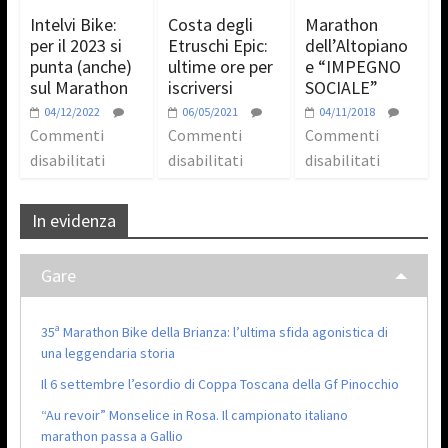
Intelvi Bike:
Costa degli
Marathon
per il 2023 si
Etruschi Epic:
dell’Altopiano
punta (anche)
ultime ore per
e “IMPEGNO
sul Marathon
iscriversi
SOCIALE”
04/12/2022
06/05/2021
04/11/2018
Commenti
Commenti
Commenti
disabilitati
disabilitati
disabilitati
In evidenza
Gare
35ª Marathon Bike della Brianza: l’ultima sfida agonistica di
una leggendaria storia
Il 6 settembre l’esordio di Coppa Toscana della Gf Pinocchio
“Au revoir” Monselice in Rosa. Il campionato italiano
marathon passa a Gallio