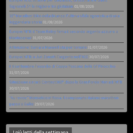
Signorelli 5^ la migliore tra gli italiani
01/08/2026
35ª Marathon Bike della Brianza: l’ultima sfida agonistica di una
leggendaria storia
01/08/2026
Europei MTB: il Team Relay firma il secondo argento azzurro a
Monteceneri
31/07/2026
Attenzione: Samara Maxwell sta per tornare
31/07/2026
Europei MTB: a Juri Zanotti l’argento nell’XCC
30/07/2026
Il 6 settembre l’esordio di Coppa Toscana della Gf Pinocchio
31/07/2026
Situazione circuiti Contest360° dopo la Gran Fondo Marradi MTB
30/07/2026
“Au revoir” Monselice in Rosa. Il campionato italiano marathon
passa a Gallio
29/07/2026
I più letti della settimana