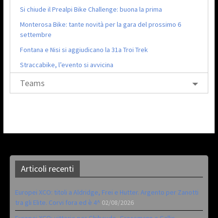
Si chiude il Prealpi Bike Challenge: buona la prima
Monterosa Bike: tante novità per la gara del prossimo 6
settembre
Fontana e Nisi si aggiudicano la 31a Troi Trek
Straccabike, l’evento si avvicina
Teams
Articoli recenti
Europei XCO: titoli a Aldridge, Frei e Hutter. Argento per Zanotti
tra gli Elite. Corvi fora ed è 4^
02/08/2026
Europei XCO: vittorie per Ghibaudo, Grossmann e Gallis.