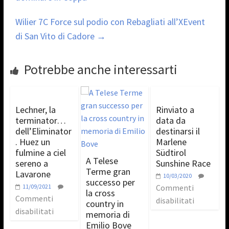
Wilier 7C Force sul podio con Rebagliati all’XEvent
di San Vito di Cadore
→
Potrebbe anche interessarti
Lechner, la
Rinviato a
terminator…
data da
dell’Eliminator
destinarsi il
. Huez un
Marlene
fulmine a ciel
Südtirol
A Telese
sereno a
Sunshine Race
Terme gran
Lavarone
10/03/2020
successo per
11/09/2021
Commenti
la cross
Commenti
disabilitati
country in
disabilitati
memoria di
Emilio Bove