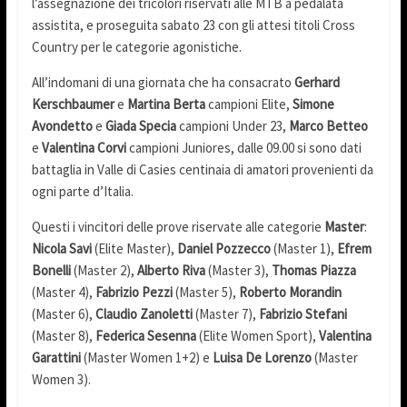
l’assegnazione dei tricolori riservati alle MTB a pedalata
assistita, e proseguita sabato 23 con gli attesi titoli Cross
Country per le categorie agonistiche.
All’indomani di una giornata che ha consacrato
Gerhard
Kerschbaumer
e
Martina Berta
campioni Elite,
Simone
Avondetto
e
Giada Specia
campioni Under 23,
Marco Betteo
e
Valentina Corvi
campioni Juniores, dalle 09.00 si sono dati
battaglia in Valle di Casies centinaia di amatori provenienti da
ogni parte d’Italia.
Questi i vincitori delle prove riservate alle categorie
Master
:
Nicola Savi
(Elite Master),
Daniel Pozzecco
(Master 1),
Efrem
Bonelli
(Master 2),
Alberto Riva
(Master 3),
Thomas Piazza
(Master 4),
Fabrizio Pezzi
(Master 5),
Roberto Morandin
(Master 6),
Claudio Zanoletti
(Master 7),
Fabrizio Stefani
(Master 8),
Federica Sesenna
(Elite Women Sport),
Valentina
Garattini
(Master Women 1+2) e
Luisa De Lorenzo
(Master
Women 3).