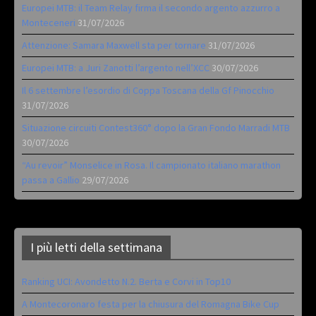
Europei MTB: il Team Relay firma il secondo argento azzurro a
Monteceneri
31/07/2026
Attenzione: Samara Maxwell sta per tornare
31/07/2026
Europei MTB: a Juri Zanotti l’argento nell’XCC
30/07/2026
Il 6 settembre l’esordio di Coppa Toscana della Gf Pinocchio
31/07/2026
Situazione circuiti Contest360° dopo la Gran Fondo Marradi MTB
30/07/2026
“Au revoir” Monselice in Rosa. Il campionato italiano marathon
passa a Gallio
29/07/2026
I più letti della settimana
Ranking UCI: Avondetto N.2. Berta e Corvi in Top10
A Montecoronaro festa per la chiusura del Romagna Bike Cup