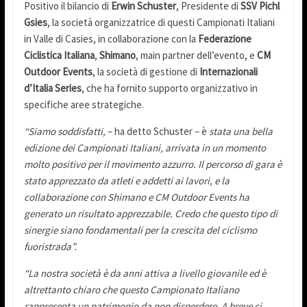
Positivo il bilancio di
Erwin Schuster
, Presidente di
SSV Pichl
Gsies
, la società organizzatrice di questi Campionati Italiani
in Valle di Casies, in collaborazione con la
Federazione
Ciclistica Italiana
,
Shimano
, main partner dell’evento, e
CM
Outdoor Events
, la società di gestione di
Internazionali
d’Italia Series
, che ha fornito supporto organizzativo in
specifiche aree strategiche.
“Siamo soddisfatti,
– ha detto Schuster – è
stata una bella
edizione dei Campionati Italiani, arrivata in un momento
molto positivo per il movimento azzurro. Il percorso di gara è
stato apprezzato da atleti e addetti ai lavori, e la
collaborazione con Shimano e CM Outdoor Events ha
generato un risultato apprezzabile. Credo che questo tipo di
sinergie siano fondamentali per la crescita del ciclismo
fuoristrada”.
“La nostra società è da anni attiva a livello giovanile ed è
altrettanto chiaro che questo Campionato Italiano
rappresenta un patrimonio da non disperdere. A breve ci