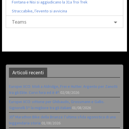
Fontana e Nisi si aggiudicano la 31a Troi Trek
Straccabike, l’evento si avvicina
Teams
Articoli recenti
Europei XCO: titoli a Aldridge, Frei e Hutter. Argento per Zanotti
tra gli Elite. Corvi fora ed è 4^
02/08/2026
Europei XCO: vittorie per Ghibaudo, Grossmann e Gallis.
Signorelli 5^ la migliore tra gli italiani
01/08/2026
35ª Marathon Bike della Brianza: l’ultima sfida agonistica di una
leggendaria storia
01/08/2026