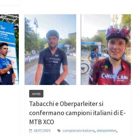
emtb
Tabacchi e Oberparleiter si
confermano campioni italiani di E-
MTB XCO
,
,
18/07/2025
campionato italiano
oberparleiter