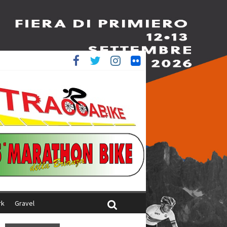
è 4^
ani
rk
Gravel