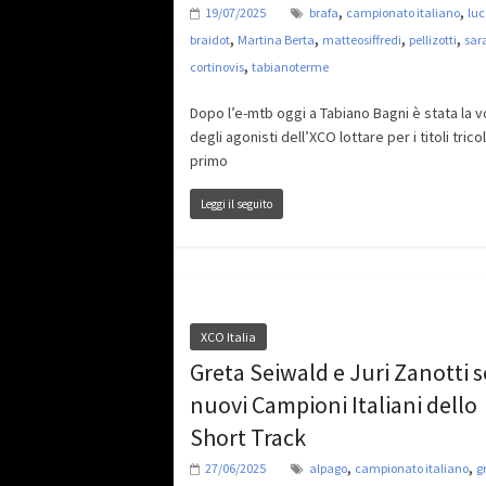
,
,
19/07/2025
brafa
campionato italiano
lu
,
,
,
,
braidot
Martina Berta
matteosiffredi
pellizotti
sar
,
cortinovis
tabianoterme
Dopo l’e-mtb oggi a Tabiano Bagni è stata la v
degli agonisti dell’XCO lottare per i titoli tricolo
primo
Leggi il seguito
XCO Italia
Greta Seiwald e Juri Zanotti s
nuovi Campioni Italiani dello
Short Track
,
,
27/06/2025
alpago
campionato italiano
g