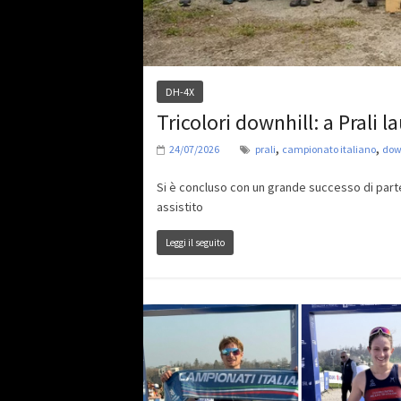
DH-4X
Tricolori downhill: a Prali l
,
,
24/07/2026
prali
campionato italiano
dow
Si è concluso con un grande successo di parte
assistito
Leggi il seguito