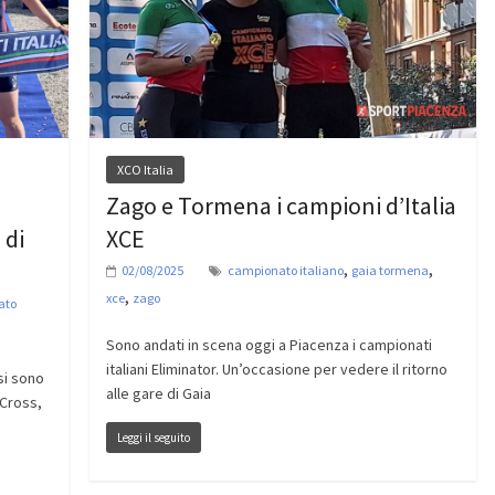
XCO Italia
Zago e Tormena i campioni d’Italia
XCE
 di
,
,
02/08/2025
campionato italiano
gaia tormena
,
xce
zago
ato
Sono andati in scena oggi a Piacenza i campionati
italiani Eliminator. Un’occasione per vedere il ritorno
 si sono
alle gare di Gaia
 Cross,
Leggi il seguito