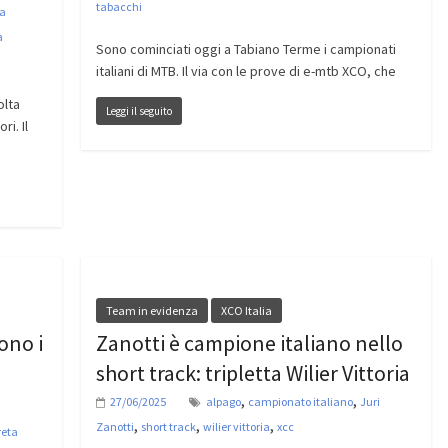
tabacchi
ca
a
Sono cominciati oggi a Tabiano Terme i campionati
italiani di MTB. Il via con le prove di e-mtb XCO, che
olta
Leggi il seguito
ri. Il
Team in evidenza
XCO Italia
ono i
Zanotti è campione italiano nello
short track: tripletta Wilier Vittoria
,
,
27/06/2025
alpago
campionato italiano
Juri
,
,
,
Zanotti
short track
wilier vittoria
xcc
reta