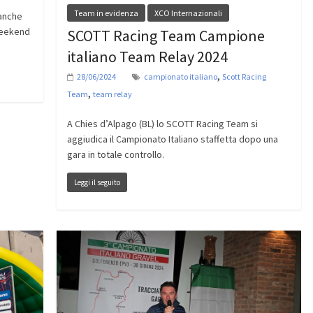
Team in evidenza
XCO Internazionali
 anche
weekend
SCOTT Racing Team Campione
italiano Team Relay 2024
,
28/06/2024
campionato italiano
Scott Racing
,
Team
team relay
A Chies d’Alpago (BL) lo SCOTT Racing Team si
aggiudica il Campionato Italiano staffetta dopo una
gara in totale controllo.
Leggi il seguito