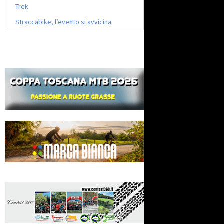
Trek
Straccabike, l’evento si avvicina