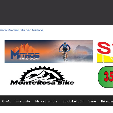
mara Maxwell sta per tornare
oli a Aldridge, Frei e Hutter. Argento per Zanotti tra gli Elite. Corvi fora ed 
torie per Ghibaudo, Grossmann e Gallis. Signorelli 5^ la migliore tra gli itali
ke della Brianza: l’ultima sfida agonistica di una leggendaria storia
l Team Relay firma il secondo argento azzurro a Monteceneri
Gf-Mx
Interviste
Market rumors
SolobikeTECH
Varie
Bike pa