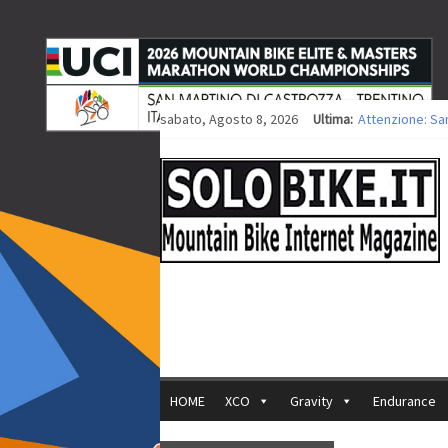
sabato, Agosto 8, 2026
Ultima:
Attenzione: Sa
Europei XCO: tit
Europei XCO: vit
35ª Marathon Bi
Europei MTB: i
HOME
XCO
Gravity
Endurance