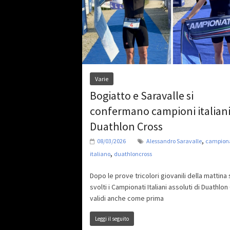
Varie
Bogiatto e Saravalle si
confermano campioni italiani
Duathlon Cross
,
08/03/2026
Alessandro Saravalle
campion
,
italiano
duathloncross
Dopo le prove tricolori giovanili della mattina
svolti i Campionati Italiani assoluti di Duathlon
validi anche come prima
Leggi il seguito