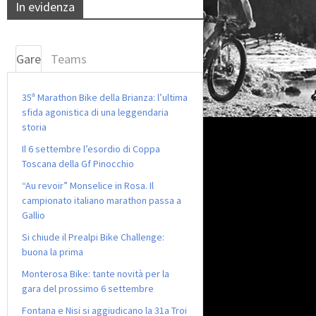
In evidenza
Gare
Teams
35ª Marathon Bike della Brianza: l’ultima
sfida agonistica di una leggendaria
storia
Il 6 settembre l’esordio di Coppa
Toscana della Gf Pinocchio
“Au revoir” Monselice in Rosa. Il
campionato italiano marathon passa a
Gallio
Si chiude il Prealpi Bike Challenge:
buona la prima
Monterosa Bike: tante novità per la
gara del prossimo 6 settembre
Fontana e Nisi si aggiudicano la 31a Troi