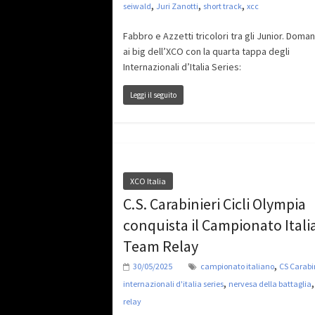
,
,
,
seiwald
Juri Zanotti
short track
xcc
Fabbro e Azzetti tricolori tra gli Junior. Doma
ai big dell’XCO con la quarta tappa degli
Internazionali d’Italia Series:
Leggi il seguito
XCO Italia
C.S. Carabinieri Cicli Olympia
conquista il Campionato Ital
Team Relay
,
30/05/2025
campionato italiano
CS Carabi
,
internazionali d'italia series
nervesa della battaglia
relay