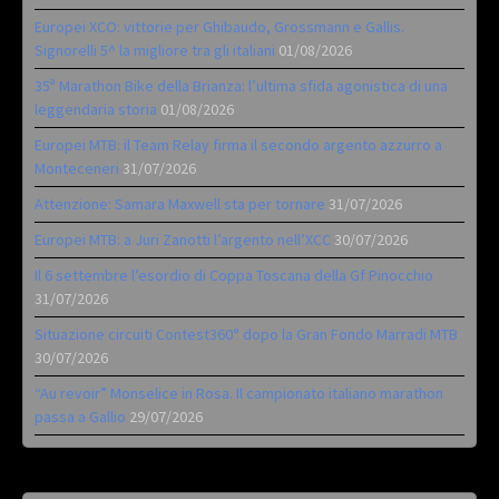
Europei XCO: vittorie per Ghibaudo, Grossmann e Gallis.
Signorelli 5^ la migliore tra gli italiani
01/08/2026
35ª Marathon Bike della Brianza: l’ultima sfida agonistica di una
leggendaria storia
01/08/2026
Europei MTB: il Team Relay firma il secondo argento azzurro a
Monteceneri
31/07/2026
Attenzione: Samara Maxwell sta per tornare
31/07/2026
Europei MTB: a Juri Zanotti l’argento nell’XCC
30/07/2026
Il 6 settembre l’esordio di Coppa Toscana della Gf Pinocchio
31/07/2026
Situazione circuiti Contest360° dopo la Gran Fondo Marradi MTB
30/07/2026
“Au revoir” Monselice in Rosa. Il campionato italiano marathon
passa a Gallio
29/07/2026