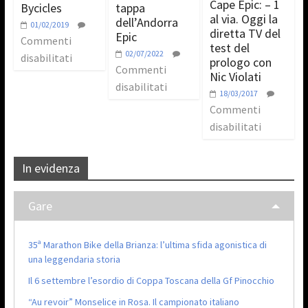
Cape Epic: – 1
Bycicles
tappa
al via. Oggi la
dell’Andorra
01/02/2019
diretta TV del
Epic
Commenti
test del
02/07/2022
disabilitati
prologo con
Commenti
Nic Violati
disabilitati
18/03/2017
Commenti
disabilitati
In evidenza
Gare
35ª Marathon Bike della Brianza: l’ultima sfida agonistica di
una leggendaria storia
Il 6 settembre l’esordio di Coppa Toscana della Gf Pinocchio
“Au revoir” Monselice in Rosa. Il campionato italiano