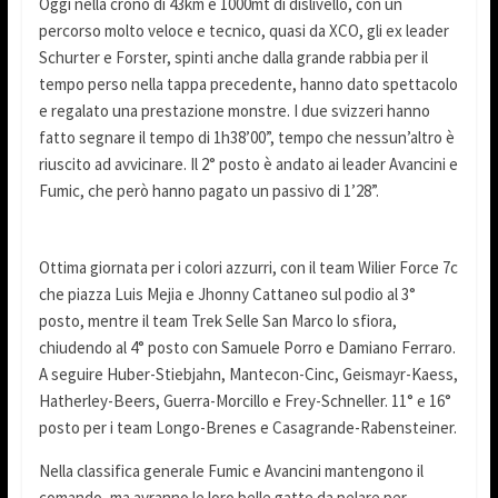
Oggi nella crono di 43km e 1000mt di dislivello, con un
percorso molto veloce e tecnico, quasi da XCO, gli ex leader
Schurter e Forster, spinti anche dalla grande rabbia per il
tempo perso nella tappa precedente, hanno dato spettacolo
e regalato una prestazione monstre. I due svizzeri hanno
fatto segnare il tempo di 1h38’00”, tempo che nessun’altro è
riuscito ad avvicinare. Il 2° posto è andato ai leader Avancini e
Fumic, che però hanno pagato un passivo di 1’28”.
Ottima giornata per i colori azzurri, con il team Wilier Force 7c
che piazza Luis Mejia e Jhonny Cattaneo sul podio al 3°
posto, mentre il team Trek Selle San Marco lo sfiora,
chiudendo al 4° posto con Samuele Porro e Damiano Ferraro.
A seguire Huber-Stiebjahn, Mantecon-Cinc, Geismayr-Kaess,
Hatherley-Beers, Guerra-Morcillo e Frey-Schneller. 11° e 16°
posto per i team Longo-Brenes e Casagrande-Rabensteiner.
Nella classifica generale Fumic e Avancini mantengono il
comando, ma avranno le loro belle gatte da pelare per