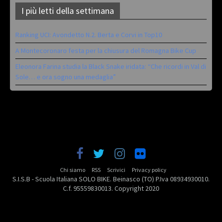
I più letti della settimana
Ranking UCI: Avondetto N.2. Berta e Corvi in Top10
A Montecoronaro festa per la chiusura del Romagna Bike Cup
Eleonora Farina studia la Black Snake iridata: “Che ricordi in Val di
Sole… e ora sogno una medaglia”
Chi siamo
RSS
Scrivici
Privacy policy
S.I.S.B - Scuola Italiana SOLO BIKE. Beinasco (TO) P.Iva 08934930010.
C.f. 95559830013. Copyright 2020