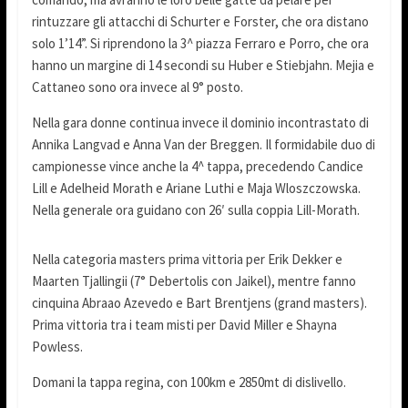
rintuzzare gli attacchi di Schurter e Forster, che ora distano
solo 1’14”. Si riprendono la 3^ piazza Ferraro e Porro, che ora
hanno un margine di 14 secondi su Huber e Stiebjahn. Mejia e
Cattaneo sono ora invece al 9° posto.
Nella gara donne continua invece il dominio incontrastato di
Annika Langvad e Anna Van der Breggen. Il formidabile duo di
campionesse vince anche la 4^ tappa, precedendo Candice
Lill e Adelheid Morath e Ariane Luthi e Maja Wloszczowska.
Nella generale ora guidano con 26′ sulla coppia Lill-Morath.
Nella categoria masters prima vittoria per Erik Dekker e
Maarten Tjallingii (7° Debertolis con Jaikel), mentre fanno
cinquina Abraao Azevedo e Bart Brentjens (grand masters).
Prima vittoria tra i team misti per David Miller e Shayna
Powless.
Domani la tappa regina, con 100km e 2850mt di dislivello.