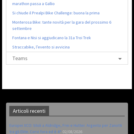
marathon passa a Gallio
Si chiude il Prealpi Bike Challenge: buona la prima
Monterosa Bike: tante novità per la gara del prossimo 6
settembre
Fontana e Nisi si aggiudicano la 31a Troi Trek
Straccabike, l’evento si avvicina
Teams
Articoli recenti
Europei XCO: titoli a Aldridge, Frei e Hutter. Argento per Zanotti
tra gli Elite. Corvi fora ed è 4^
02/08/2026