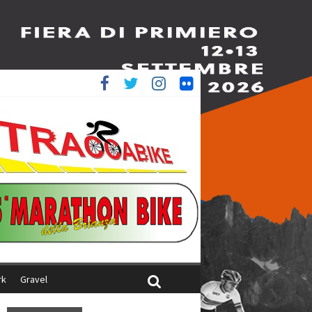
è 4^
ani
rk
Gravel