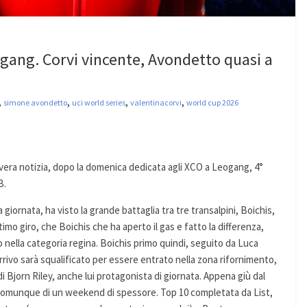
eogang. Corvi vincente, Avondetto quasi a
,
,
,
,
simone avondetto
uci world series
valentinacorvi
world cup 2026
la vera notizia, dopo la domenica dedicata agli XCO a Leogang, 4°
B.
 giornata, ha visto la grande battaglia tra tre transalpini, Boichis,
ltimo giro, che Boichis che ha aperto il gas e fatto la differenza,
nella categoria regina. Boichis primo quindi, seguito da Luca
rrivo sarà squalificato per essere entrato nella zona rifornimento,
i Bjorn Riley, anche lui protagonista di giornata. Appena giù dal
comunque di un weekend di spessore. Top 10 completata da List,