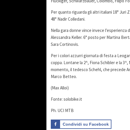
Fluckiger, Schwarzbauer, Colombo, Filipo Fo
Per quanto riguarda gli altri italiani 18° Juri
48° Nadir Colledani.
Nella gara donne vince invece l’esperienza d
Alessandra Keller. 6° posto per Martina Bert
Sara Cortinovis.
Per i colori azzurri giornata di festa a Leoga
coppa. Lontane la 2^, Fiona Schibler e la 3^,
momento, il tedesco Schehl, che precede And
Marco Betteo.
(Max Alloi)
Fonte: solobike.it
Ph. UCI MTB
Condividi su Facebook