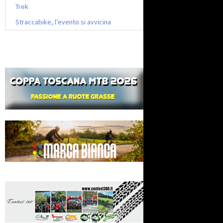
Trek
Straccabike, l’evento si avvicina