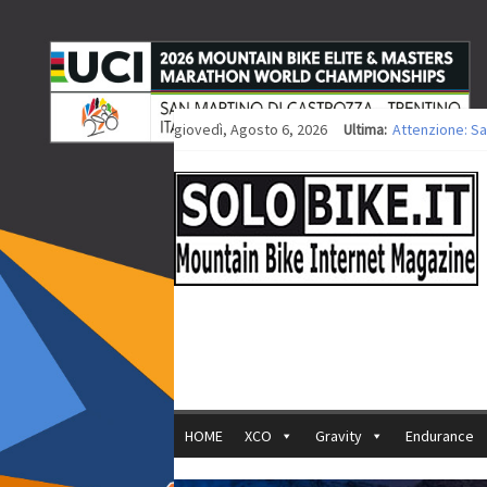
giovedì, Agosto 6, 2026
Ultima:
Attenzione: Sa
Europei XCO: ti
Europei XCO: vi
35ª Marathon Bi
Europei MTB: i
HOME
XCO
Gravity
Endurance