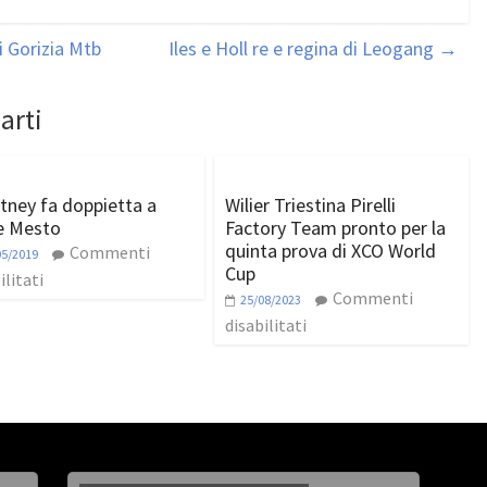
i Gorizia Mtb
Iles e Holl re e regina di Leogang
→
arti
tney fa doppietta a
Wilier Triestina Pirelli
e Mesto
Factory Team pronto per la
quinta prova di XCO World
Commenti
05/2019
Cup
ilitati
Commenti
25/08/2023
disabilitati