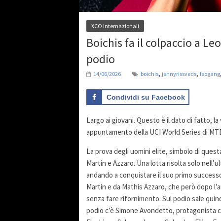
XCO Internazionali
Boichis fa il colpaccio a L
podio
,
,
14/06/2026
boichis
jennyrissveds
leogang
Condividi su Facebook
Largo ai giovani. Questo è il dato di fatto, 
appuntamento della UCI World Series di MT
La prova degli uomini elite, simbolo di questa
Martin e Azzaro. Una lotta risolta solo nell’u
andando a conquistare il suo primo successo 
Martin e da Mathis Azzaro, che però dopo l’a
senza fare rifornimento. Sul podio sale quind
podio c’è Simone Avondetto, protagonista 