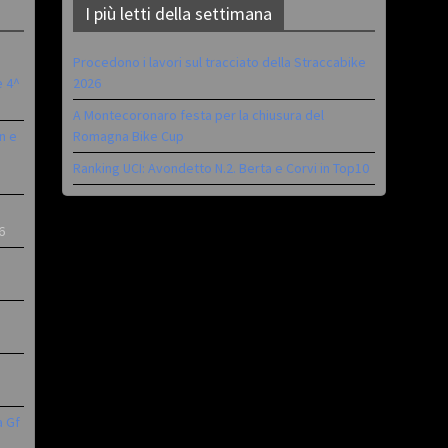
I più letti della settimana
Procedono i lavori sul tracciato della Straccabike
è 4^
2026
A Montecoronaro festa per la chiusura del
n e
Romagna Bike Cup
Ranking UCI: Avondetto N.2. Berta e Corvi in Top10
6
a Gf