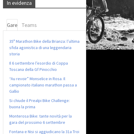
In evidenza
Gare
Teams
35ª Marathon Bike della Brianza: l’ultima
sfida agonistica di una leggendaria
storia
Il 6 settembre l’esordio di Coppa
Toscana della Gf Pinocchio
“Au revoir” Monselice in Rosa. Il
campionato italiano marathon passa a
Gallio
Si chiude il Prealpi Bike Challenge:
buona la prima
Monterosa Bike: tante novità per la
gara del prossimo 6 settembre
Fontana e Nisi si aggiudicano la 31a Troi