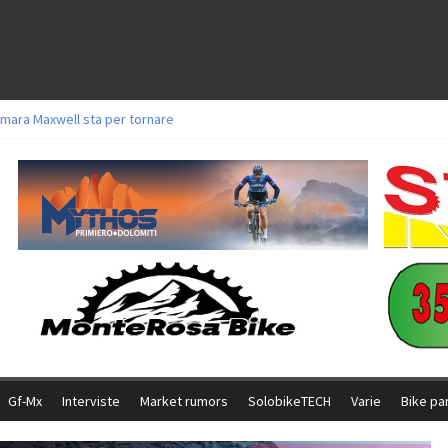
mara Maxwell sta per tornare
toli a Aldridge, Frei e Hutter. Argento per Zanotti tra gli Elite. Corvi fora ed 
ttorie per Ghibaudo, Grossmann e Gallis. Signorelli 5^ la migliore tra gli itali
ke della Brianza: l’ultima sfida agonistica di una leggendaria storia
l Team Relay firma il secondo argento azzurro a Monteceneri
Gf-Mx
Interviste
Market rumors
SolobikeTECH
Varie
Bike pa