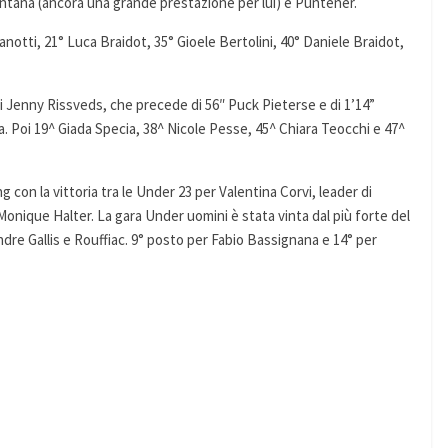
ntana (ancora una grande prestazione per lui) e Puntener.
 Zanotti, 21° Luca Braidot, 35° Gioele Bertolini, 40° Daniele Braidot,
i Jenny Rissveds, che precede di 56″ Puck Pieterse e di 1’14”
a. Poi 19^ Giada Specia, 38^ Nicole Pesse, 45^ Chiara Teocchi e 47^
ng con la vittoria tra le Under 23 per Valentina Corvi, leader di
 Monique Halter. La gara Under uomini è stata vinta dal più forte del
re Gallis e Rouffiac. 9° posto per Fabio Bassignana e 14° per