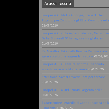
Articoli recenti
Europei XCO: titoli a Aldridge, Frei e Hutter.
Argento per Zanotti tra gli Elite. Corvi fora ed 
02/08/2026
Europei XCO: vittorie per Ghibaudo, Grossman
Gallis. Signorelli 5^ la migliore tra gli italiani
01/08/2026
35ª Marathon Bike della Brianza: l’ultima sfida
agonistica di una leggendaria storia
01/08/202
Europei MTB: il Team Relay firma il secondo
argento azzurro a Monteceneri
31/07/2026
Attenzione: Samara Maxwell sta per tornare
31/07/2026
Europei MTB: a Juri Zanotti l’argento nell’XCC
30/07/2026
Il 6 settembre l’esordio di Coppa Toscana dell
Pinocchio
31/07/2026