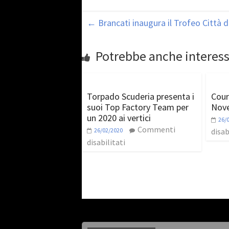
←
Brancati inaugura il Trofeo Città d
Potrebbe anche interess
Torpado Scuderia presenta i
Cour
suoi Top Factory Team per
Nov
un 2020 ai vertici
26/
Commenti
26/02/2020
disab
disabilitati