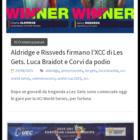
XCO Internazionali
Aldridge e Rissveds firmano l’XCC di Les
Gets. Luca Braidot e Corvi da podio
,
,
,
,
29/08/2025
aldridge
jennyrissveds
les gets
luca braidot
uci
,
,
,
world series
valentinacorvi
world cup 2025
xcc
Dopo un giovedì da tregenda a Les Gets sono cominciate oggi
le gare per la UCI World Series, per fortuna