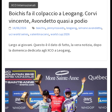
XCO Internazionali
Boichis fa il colpaccio a Leogang. Corvi
vincente, Avondetto quasi a podio
,
,
,
,
14/06/2026
boichis
jennyrissveds
leogang
simone avondetto
,
,
uci world series
valentinacorvi
world cup 2026
Largo ai giovani. Questo è il dato di fatto, la vera notizia, dopo
la domenica dedicata agli XCO a Leogang,