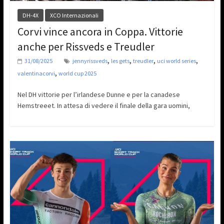
DH-4X
XCO Internazionali
Corvi vince ancora in Coppa. Vittorie
anche per Rissveds e Treudler
,
,
,
,
31/08/2025
jennyrissveds
les gets
treudler
uci world series
,
valentinacorvi
world cup 2025
Nel DH vittorie per l’irlandese Dunne e per la canadese
Hemstreeet. In attesa di vedere il finale della gara uomini,