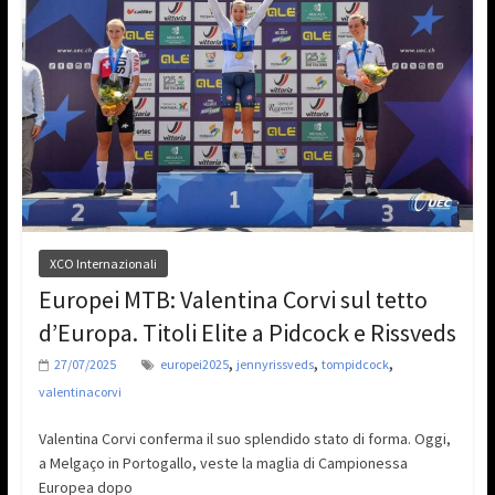
XCO Internazionali
Europei MTB: Valentina Corvi sul tetto
d’Europa. Titoli Elite a Pidcock e Rissveds
,
,
,
27/07/2025
europei2025
jennyrissveds
tompidcock
valentinacorvi
Valentina Corvi conferma il suo splendido stato di forma. Oggi,
a Melgaço in Portogallo, veste la maglia di Campionessa
Europea dopo