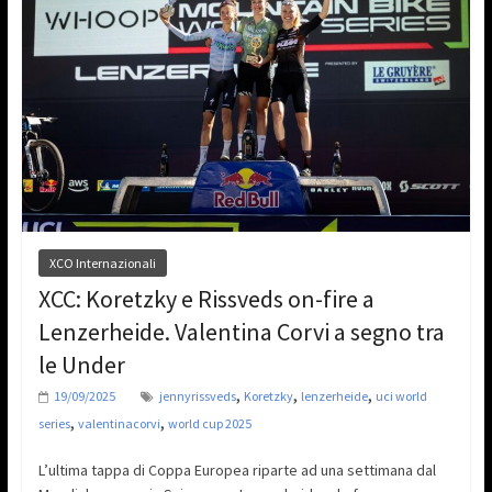
XCO Internazionali
XCC: Koretzky e Rissveds on-fire a
Lenzerheide. Valentina Corvi a segno tra
le Under
,
,
,
19/09/2025
jennyrissveds
Koretzky
lenzerheide
uci world
,
,
series
valentinacorvi
world cup 2025
L’ultima tappa di Coppa Europea riparte ad una settimana dal