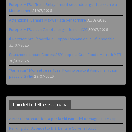
Europei MTB: il Team Relay firma il secondo argento azzurro a
Monteceneri
31/07/2026
Attenzione: Samara Maxwell sta per tornare
31/07/2026
Europei MTB: a Juri Zanotti l’argento nell’XCC
30/07/2026
Il 6 settembre l’esordio di Coppa Toscana della Gf Pinocchio
31/07/2026
Situazione circuiti Contest360° dopo la Gran Fondo Marradi MTB
30/07/2026
“Au revoir” Monselice in Rosa. Il campionato italiano marathon
passa a Gallio
29/07/2026
I più letti della settimana
A Montecoronaro festa per la chiusura del Romagna Bike Cup
Ranking UCI: Avondetto N.2. Berta e Corvi in Top10