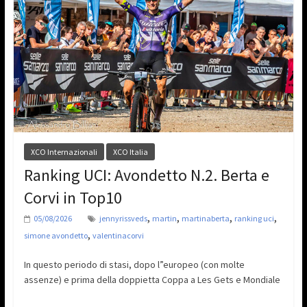
XCO Internazionali
XCO Italia
Ranking UCI: Avondetto N.2. Berta e
Corvi in Top10
,
,
,
,
05/08/2026
jennyrissveds
martin
martinaberta
ranking uci
,
simone avondetto
valentinacorvi
In questo periodo di stasi, dopo l”europeo (con molte
assenze) e prima della doppietta Coppa a Les Gets e Mondiale