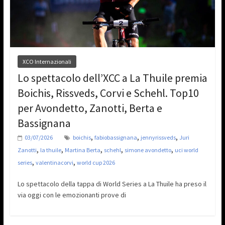
XCO Internazionali
Lo spettacolo dell’XCC a La Thuile premia
Boichis, Rissveds, Corvi e Schehl. Top10
per Avondetto, Zanotti, Berta e
Bassignana
,
,
,
03/07/2026
boichis
fabiobassignana
jennyrissveds
Juri
,
,
,
,
,
Zanotti
la thuile
Martina Berta
schehl
simone avondetto
uci world
,
,
series
valentinacorvi
world cup 2026
Lo spettacolo della tappa di World Series a La Thuile ha preso il
via oggi con le emozionanti prove di