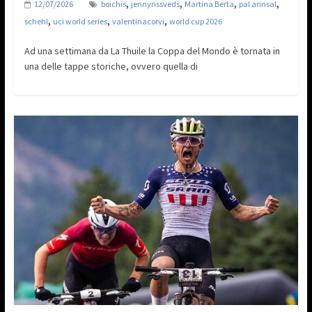
,
,
,
,
12/07/2026
boichis
jennyrissveds
Martina Berta
pal arinsal
,
,
,
schehl
uci world series
valentinacorvi
world cup 2026
Ad una settimana da La Thuile la Coppa del Mondo è tornata in
una delle tappe storiche, ovvero quella di