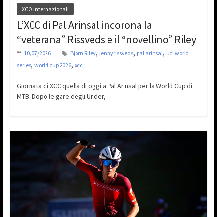
XCO Internazionali
L’XCC di Pal Arinsal incorona la
“veterana” Rissveds e il “novellino” Riley
,
,
,
10/07/2026
Bjorn Riley
jennyrissveds
pal arinsal
uci world
,
,
series
world cup 2026
xcc
Giornata di XCC quella di oggi a Pal Arinsal per la World Cup di
MTB. Dopo le gare degli Under,