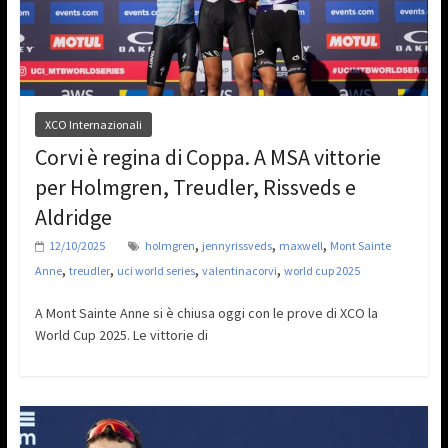
XCO Internazionali
Corvi è regina di Coppa. A MSA vittorie
per Holmgren, Treudler, Rissveds e
Aldridge
,
,
,
12/10/2025
holmgren
jennyrissveds
maxwell
Mont Sainte
,
,
,
,
Anne
treudler
uci world series
valentinacorvi
world cup 2025
A Mont Sainte Anne si è chiusa oggi con le prove di XCO la
World Cup 2025. Le vittorie di