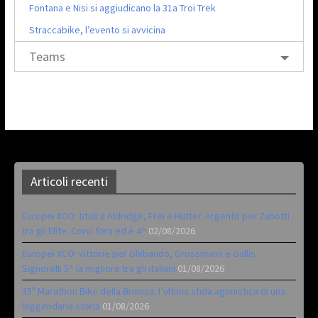
Fontana e Nisi si aggiudicano la 31a Troi Trek
Straccabike, l’evento si avvicina
Teams
Articoli recenti
Europei XCO: titoli a Aldridge, Frei e Hutter. Argento per Zanotti
tra gli Elite. Corvi fora ed è 4^
02/08/2026
Europei XCO: vittorie per Ghibaudo, Grossmann e Gallis.
Signorelli 5^ la migliore tra gli italiani
01/08/2026
35ª Marathon Bike della Brianza: l’ultima sfida agonistica di una
leggendaria storia
01/08/2026