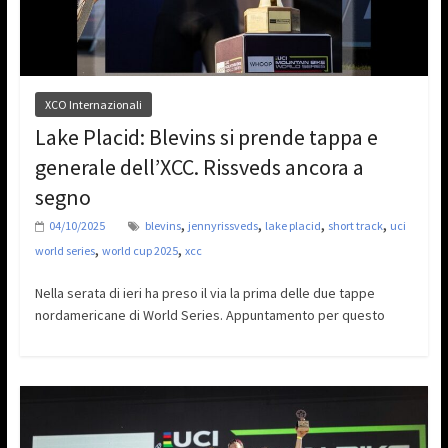
XCO Internazionali
Lake Placid: Blevins si prende tappa e
generale dell’XCC. Rissveds ancora a
segno
,
,
,
,
04/10/2025
blevins
jennyrissveds
lake placid
short track
uci
,
,
world series
world cup 2025
xcc
Nella serata di ieri ha preso il via la prima delle due tappe
nordamericane di World Series. Appuntamento per questo