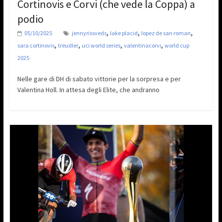
Cortinovis e Corvi (che vede la Coppa) a
podio
,
,
,
05/10/2025
jennyrissveds
lake placid
lopez de san roman
,
,
,
,
sara cortinovis
treudler
uci world series
valentinacorvi
world cup
2025
Nelle gare di DH di sabato vittorie per la sorpresa e per
Valentina Holl. In attesa degli Elite, che andranno